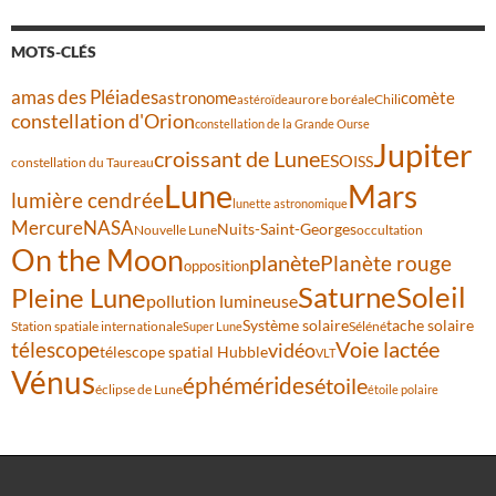
MOTS-CLÉS
amas des Pléiades
comète
astronome
aurore boréale
astéroïde
Chili
constellation d'Orion
constellation de la Grande Ourse
Jupiter
croissant de Lune
ESO
ISS
constellation du Taureau
Lune
Mars
lumière cendrée
lunette astronomique
Mercure
NASA
Nuits-Saint-Georges
Nouvelle Lune
occultation
On the Moon
planète
Planète rouge
opposition
Saturne
Soleil
Pleine Lune
pollution lumineuse
Système solaire
tache solaire
Station spatiale internationale
Séléné
Super Lune
Voie lactée
télescope
vidéo
télescope spatial Hubble
VLT
Vénus
éphémérides
étoile
éclipse de Lune
étoile polaire