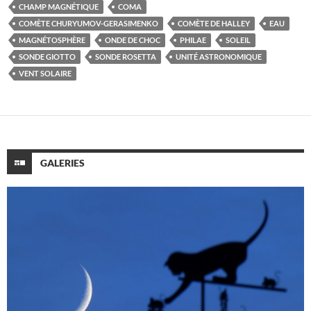
CHAMP MAGNÉTIQUE
COMA
COMÈTE CHURYUMOV-GERASIMENKO
COMÈTE DE HALLEY
EAU
MAGNÉTOSPHÈRE
ONDE DE CHOC
PHILAE
SOLEIL
SONDE GIOTTO
SONDE ROSETTA
UNITÉ ASTRONOMIQUE
VENT SOLAIRE
GALERIES