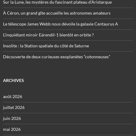
Sur la Lune, les mystères du fascinant plateau d’Aristarque
À Céron, un grand gîte accueille les astronomes amateurs
Le télescope James Webb nous dévoile la galaxie Centaurus A
L’inquiétant miroir Eärendil-1 bientôt en orbite ?
Insolite : la Station spatiale du côté de Saturne
Découverte de deux curieuses exoplanètes “cotonneuses”
ARCHIVES
août 2026
juillet 2026
juin 2026
mai 2026