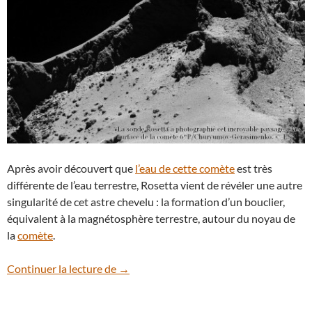
Après avoir découvert que
l’eau de cette comète
est très
différente de l’eau terrestre, Rosetta vient de révéler une autre
singularité de cet astre chevelu : la formation d’un bouclier,
équivalent à la magnétosphère terrestre, autour du noyau de
la
comète
.
Rosetta étudie la magnétosphère de la 
Continuer la lecture de
→