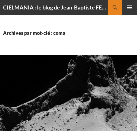
Recherche
CIELMANIA : le blog de Jean-Baptiste FELDMANN, photographe du ciel
ALLER
MENU
AU
PRINCI
CONTENU
Archives par mot-clé : coma