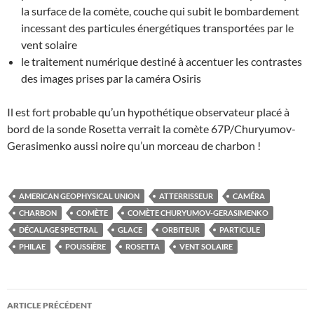
la surface de la comète, couche qui subit le bombardement
incessant des particules énergétiques transportées par le
vent solaire
le traitement numérique destiné à accentuer les contrastes
des images prises par la caméra Osiris
Il est fort probable qu’un hypothétique observateur placé à
bord de la sonde Rosetta verrait la comète 67P/Churyumov-
Gerasimenko aussi noire qu’un morceau de charbon !
AMERICAN GEOPHYSICAL UNION
ATTERRISSEUR
CAMÉRA
CHARBON
COMÈTE
COMÈTE CHURYUMOV-GERASIMENKO
DÉCALAGE SPECTRAL
GLACE
ORBITEUR
PARTICULE
PHILAE
POUSSIÈRE
ROSETTA
VENT SOLAIRE
Navigation
ARTICLE PRÉCÉDENT