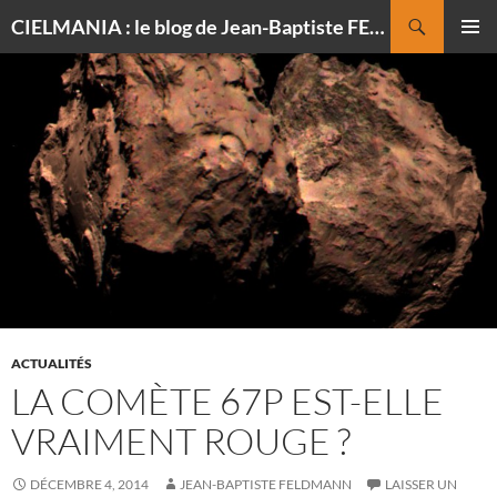
Recherche
CIELMANIA : le blog de Jean-Baptiste FELDMANN, photographe du ciel
ALLER
MENU
AU
PRINCI
CONTENU
ACTUALITÉS
LA COMÈTE 67P EST-ELLE
VRAIMENT ROUGE ?
DÉCEMBRE 4, 2014
JEAN-BAPTISTE FELDMANN
LAISSER UN