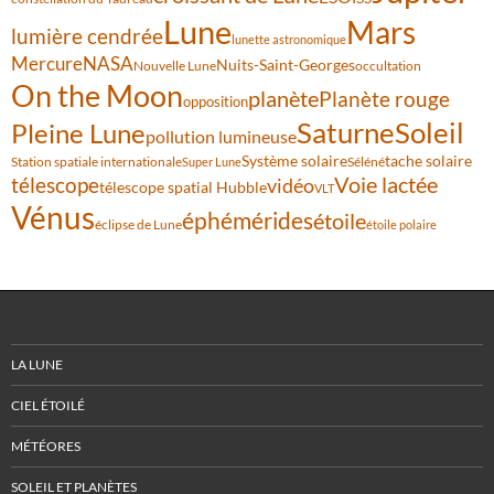
Lune
Mars
lumière cendrée
lunette astronomique
Mercure
NASA
Nuits-Saint-Georges
Nouvelle Lune
occultation
On the Moon
planète
Planète rouge
opposition
Saturne
Soleil
Pleine Lune
pollution lumineuse
Système solaire
tache solaire
Station spatiale internationale
Séléné
Super Lune
Voie lactée
télescope
vidéo
télescope spatial Hubble
VLT
Vénus
éphémérides
étoile
éclipse de Lune
étoile polaire
LA LUNE
CIEL ÉTOILÉ
MÉTÉORES
SOLEIL ET PLANÈTES