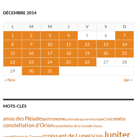
DÉCEMBRE 2014
L
M
M
J
V
S
D
1
2
3
4
5
6
7
8
9
10
11
12
13
14
15
16
17
18
19
20
21
22
23
24
25
26
27
28
29
30
31
« Nov
Jan »
MOTS-CLÉS
amas des Pléiades
comète
astronome
aurore boréale
astéroïde
Chili
constellation d'Orion
constellation de la Grande Ourse
Jupiter
croissant de Lune
ESO
ISS
constellation du Taureau