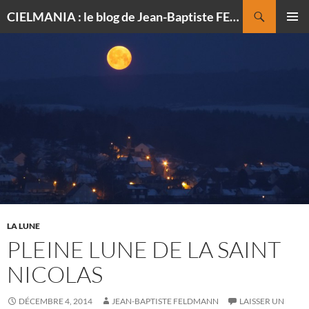
Recherche
CIELMANIA : le blog de Jean-Baptiste FELDMANN, photographe du ciel
ALLER
MENU
AU
PRINCI
CONTENU
LA LUNE
PLEINE LUNE DE LA SAINT
NICOLAS
DÉCEMBRE 4, 2014
JEAN-BAPTISTE FELDMANN
LAISSER UN