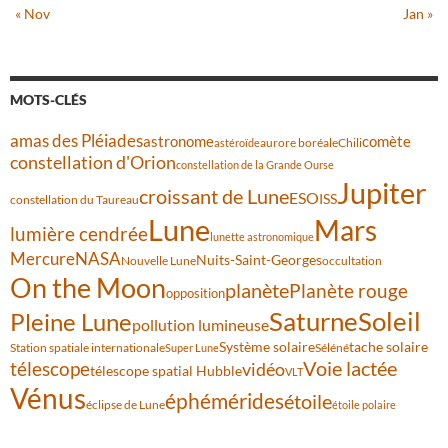
« Nov
Jan »
MOTS-CLÉS
amas des Pléiades
comète
astronome
aurore boréale
astéroïde
Chili
constellation d'Orion
constellation de la Grande Ourse
Jupiter
croissant de Lune
ESO
ISS
constellation du Taureau
Lune
Mars
lumière cendrée
lunette astronomique
Mercure
NASA
Nuits-Saint-Georges
Nouvelle Lune
occultation
On the Moon
planète
Planète rouge
opposition
Saturne
Soleil
Pleine Lune
pollution lumineuse
Système solaire
tache solaire
Station spatiale internationale
Séléné
Super Lune
Voie lactée
télescope
vidéo
télescope spatial Hubble
VLT
Vénus
éphémérides
étoile
éclipse de Lune
étoile polaire