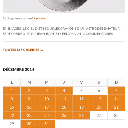
Cette galerie contient
9 photos
.
EN IMAGES : LE CIEL D’ÉTÉ SOUS LES CRAYONS D’UN ASTRODESSINATEUR
SEPTEMBRE 3, 2019
JEAN-BAPTISTE FELDMANN
2 COMMENTAIRES
TOUTES LES GALERIES
→
DÉCEMBRE 2014
L
M
M
J
V
S
D
1
2
3
4
5
6
7
8
9
10
11
12
13
14
15
16
17
18
19
20
21
22
23
24
25
26
27
28
29
30
31