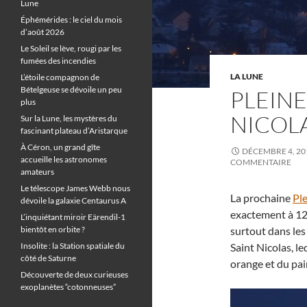
Lune
Éphémérides : le ciel du mois
d’août 2026
Le Soleil se lève, rougi par les
fumées des incendies
LA LUNE
L’étoile compagnon de
Bételgeuse se dévoile un peu
PLEINE
plus
NICOL
Sur la Lune, les mystères du
fascinant plateau d’Aristarque
À Céron, un grand gîte
DÉCEMBRE 4, 20
accueille les astronomes
COMMENTAIRE
amateurs
Le télescope James Webb nous
La prochaine
Pl
dévoile la galaxie Centaurus A
exactement à 12 
L’inquiétant miroir Eärendil-1
bientôt en orbite ?
surtout dans les 
Insolite : la Station spatiale du
Saint Nicolas, l
côté de Saturne
orange et du pai
Découverte de deux curieuses
exoplanètes “cotonneuses”