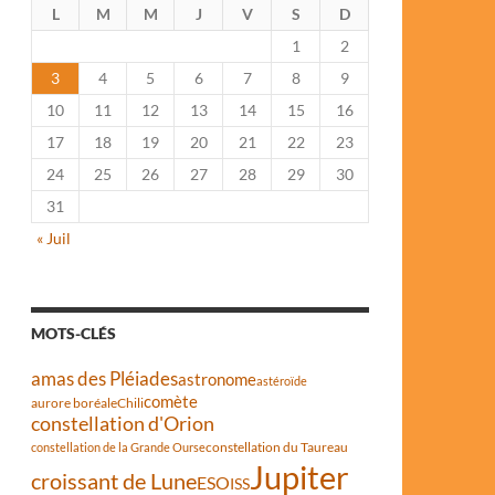
L
M
M
J
V
S
D
1
2
3
4
5
6
7
8
9
10
11
12
13
14
15
16
17
18
19
20
21
22
23
24
25
26
27
28
29
30
31
« Juil
MOTS-CLÉS
amas des Pléiades
astronome
astéroïde
comète
aurore boréale
Chili
constellation d'Orion
constellation du Taureau
constellation de la Grande Ourse
Jupiter
croissant de Lune
ESO
ISS