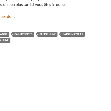
, un peu plus tard si vous êtes à l’ouest.
Pleine Lune de la Saint Nicolas
ture de
→
ANGE
PAIN D'ÉPICES
PLEINE LUNE
SAINT-NICOLAS
R LUNE