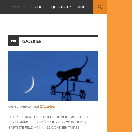
ALLER AU CONTENU
POURQUOI CE BLOG ?
QUI SUIS-JE ?
VIDÉOS
GALERIES
Cette galerie contient
27 photos
.
2019 : LES IMAGES DU CIEL QUE VOUS AVEZ (PEUT-
ÊTRE) MANQUÉES
DÉCEMBRE 30, 2019
JEAN-
BAPTISTE FELDMANN
11 COMMENTAIRES