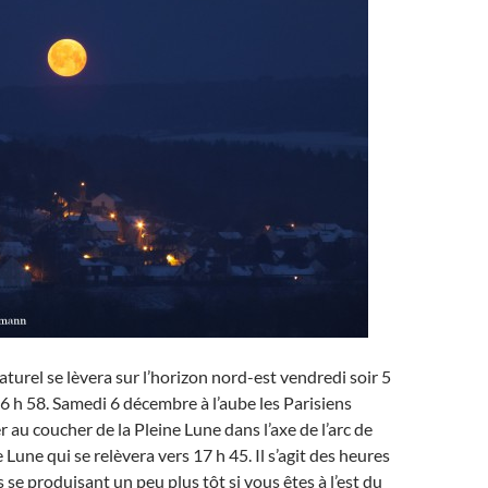
aturel se lèvera sur l’horizon nord-est vendredi soir 5
 h 58. Samedi 6 décembre à l’aube les Parisiens
 au coucher de la Pleine Lune dans l’axe de l’arc de
Lune qui se relèvera vers 17 h 45. Il s’agit des heures
rs se produisant un peu plus tôt si vous êtes à l’est du