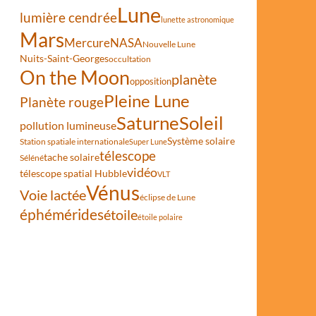
Lune
lumière cendrée
lunette astronomique
Mars
Mercure
NASA
Nouvelle Lune
Nuits-Saint-Georges
occultation
On the Moon
planète
opposition
Pleine Lune
Planète rouge
Saturne
Soleil
pollution lumineuse
Système solaire
Station spatiale internationale
Super Lune
télescope
tache solaire
Séléné
vidéo
télescope spatial Hubble
VLT
Vénus
Voie lactée
éclipse de Lune
éphémérides
étoile
étoile polaire