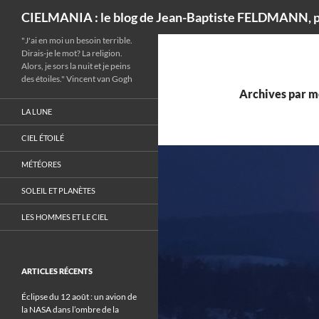
Recherche
CIELMANIA : le blog de Jean-Baptiste FELDMANN, p
"J'ai en moi un besoin terrible.
Dirais-je le mot? La religion.
Alors, je sors la nuit et je peins
des étoiles." Vincent van Gogh
Archives par mo
LA LUNE
CIEL ÉTOILÉ
MÉTÉORES
SOLEIL ET PLANÈTES
LES HOMMES ET LE CIEL
ARTICLES RÉCENTS
Éclipse du 12 août : un avion de
la NASA dans l’ombre de la