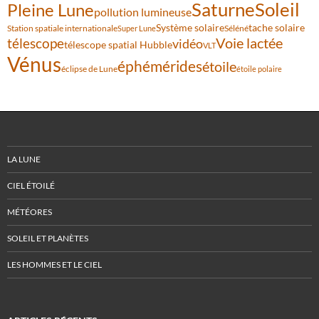
Saturne
Soleil
Pleine Lune
pollution lumineuse
Système solaire
tache solaire
Station spatiale internationale
Séléné
Super Lune
Voie lactée
télescope
vidéo
télescope spatial Hubble
VLT
Vénus
éphémérides
étoile
éclipse de Lune
étoile polaire
LA LUNE
CIEL ÉTOILÉ
MÉTÉORES
SOLEIL ET PLANÈTES
LES HOMMES ET LE CIEL