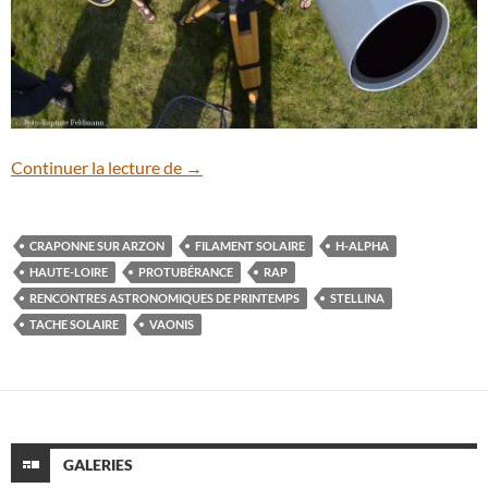
RAP 2016 : retour sur une belle manifest
Continuer la lecture de
→
CRAPONNE SUR ARZON
FILAMENT SOLAIRE
H-ALPHA
HAUTE-LOIRE
PROTUBÉRANCE
RAP
RENCONTRES ASTRONOMIQUES DE PRINTEMPS
STELLINA
TACHE SOLAIRE
VAONIS
GALERIES