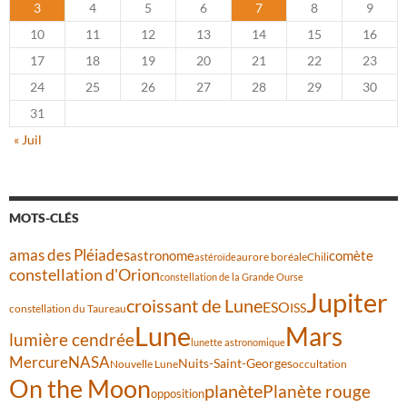
3
4
5
6
7
8
9
10
11
12
13
14
15
16
17
18
19
20
21
22
23
24
25
26
27
28
29
30
31
« Juil
MOTS-CLÉS
amas des Pléiades
comète
astronome
aurore boréale
astéroïde
Chili
constellation d'Orion
constellation de la Grande Ourse
Jupiter
croissant de Lune
ESO
ISS
constellation du Taureau
Lune
Mars
lumière cendrée
lunette astronomique
Mercure
NASA
Nuits-Saint-Georges
Nouvelle Lune
occultation
On the Moon
planète
Planète rouge
opposition