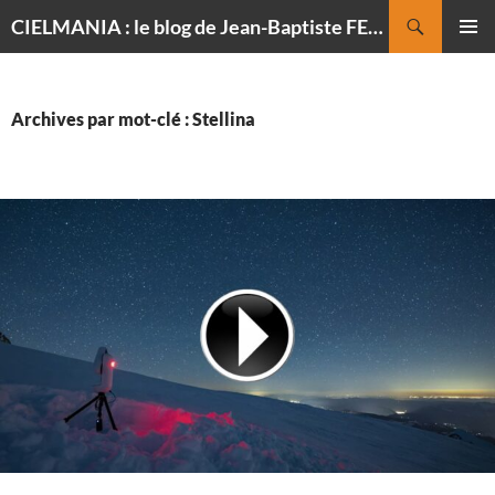
Recherche
CIELMANIA : le blog de Jean-Baptiste FELDMANN, photographe du ciel
ALLER
MENU
AU
PRINCI
CONTENU
Archives par mot-clé : Stellina