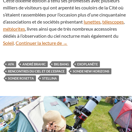
Cette dixième édition a tenu ses promesses avec plusieurs
milliers de visiteurs qui ont arpenté les couloirs de la Cité où
s’étaient rassemblées pour l’occasion plus d’une cinquantaine
d’associations et de sociétés présentant
lunettes
,
télescopes
,
météorites
, livres ainsi que de très nombreux accessoires
dédiés à l’observation du ciel nocturne mais également du
Retour sur les Rencontres du Ciel 
Soleil
.
Continuer la lecture de
→
AFA
ANDRÉ BRAHIC
BIG BANG
EXOPLANÈTE
RENCONTRES DU CIEL ET DE L'ESPACE
SONDE NEW HORIZONS
SONDE ROSETTA
STELLINA