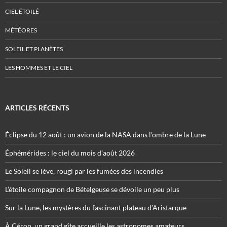
CIEL ÉTOILÉ
MÉTÉORES
SOLEIL ET PLANÈTES
LES HOMMES ET LE CIEL
ARTICLES RÉCENTS
Éclipse du 12 août : un avion de la NASA dans l’ombre de la Lune
Éphémérides : le ciel du mois d’août 2026
Le Soleil se lève, rougi par les fumées des incendies
L’étoile compagnon de Bételgeuse se dévoile un peu plus
Sur la Lune, les mystères du fascinant plateau d’Aristarque
À Céron, un grand gîte accueille les astronomes amateurs