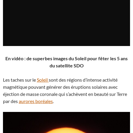
En vidéo : de superbes images du Soleil pour fêter les 5 ans
du satellite SDO
Les taches sur le
Soleil
sont des régions d’intense activité
magnétique pouvant générer des éruptions solaires avec
éjection de masse coronale qui s’achèvent en beauté sur Terre
par des
aurores boréales
.