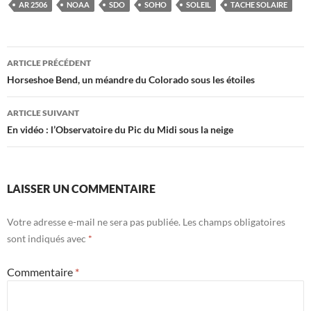
AR 2506
NOAA
SDO
SOHO
SOLEIL
TACHE SOLAIRE
Navigation
ARTICLE PRÉCÉDENT
des
Horseshoe Bend, un méandre du Colorado sous les étoiles
articles
ARTICLE SUIVANT
En vidéo : l’Observatoire du Pic du Midi sous la neige
LAISSER UN COMMENTAIRE
Votre adresse e-mail ne sera pas publiée.
Les champs obligatoires
sont indiqués avec
*
Commentaire
*