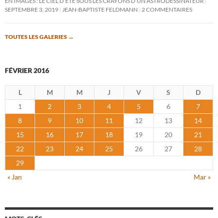
EN IMAGES : LE CIEL D’ÉTÉ SOUS LES CRAYONS D’UN ASTRODESSINATEUR
SEPTEMBRE 3, 2019
JEAN-BAPTISTE FELDMANN
2 COMMENTAIRES
TOUTES LES GALERIES
→
FÉVRIER 2016
L
M
M
J
V
S
D
1
2
3
4
5
6
7
8
9
10
11
12
13
14
15
16
17
18
19
20
21
22
23
24
25
26
27
28
29
« Jan
Mar »