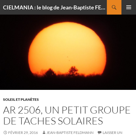
Recherche
CIELMANIA : le blog de Jean-Baptiste FELDMANN, photographe du ciel
ALLER
MENU
AU
PRINCI
CONTENU
SOLEIL ET PLANÈTES
AR 2506, UN PETIT GROUPE
DE TACHES SOLAIRES
FÉVRIER 29, 2016
JEAN-BAPTISTE FELDMANN
LAISSER UN