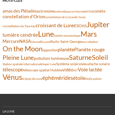
MOTS-CLÉS
amas des Pléiades
comète
astronome
aurore boréale
astéroïde
Chili
constellation d'Orion
constellation de la Grande Ourse
Jupiter
croissant de Lune
ESO
ISS
constellation du Taureau
Lune
Mars
lumière cendrée
lunette astronomique
Mercure
NASA
Nuits-Saint-Georges
Nouvelle Lune
occultation
On the Moon
planète
Planète rouge
opposition
Saturne
Soleil
Pleine Lune
pollution lumineuse
Système solaire
tache solaire
Station spatiale internationale
Séléné
Super Lune
Voie lactée
télescope
vidéo
télescope spatial Hubble
VLT
Vénus
éphémérides
étoile
éclipse de Lune
étoile polaire
LA LUNE