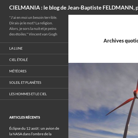
Recherche
CIELMANIA : le blog de Jean-Baptiste FELDMANN, p
"J'ai en moi un besoin terrible.
Dirais-je le mot? La religion.
Alors, je sors la nuit et je peins
des étoiles." Vincent van Gogh
Archives quotid
LA LUNE
CIEL ÉTOILÉ
MÉTÉORES
SOLEIL ET PLANÈTES
LES HOMMES ET LE CIEL
ARTICLES RÉCENTS
Éclipse du 12 août : un avion de
la NASA dans l’ombre de la