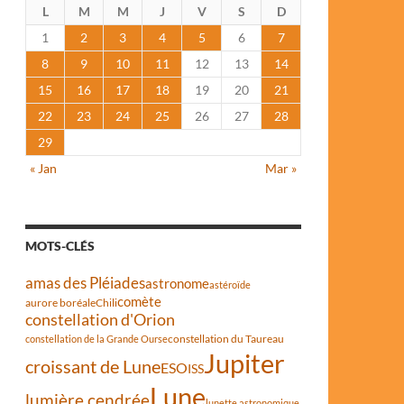
L
M
M
J
V
S
D
1
2
3
4
5
6
7
8
9
10
11
12
13
14
15
16
17
18
19
20
21
22
23
24
25
26
27
28
29
« Jan
Mar »
MOTS-CLÉS
amas des Pléiades
astronome
astéroïde
comète
aurore boréale
Chili
constellation d'Orion
constellation du Taureau
constellation de la Grande Ourse
Jupiter
croissant de Lune
ESO
ISS
Lune
lumière cendrée
lunette astronomique