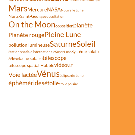
Mars
Mercure
NASA
Nouvelle Lune
Nuits-Saint-Georges
occultation
On the Moon
planète
opposition
Pleine Lune
Planète rouge
Saturne
Soleil
pollution lumineuse
Système solaire
Station spatiale internationale
Super Lune
télescope
tache solaire
Séléné
vidéo
télescope spatial Hubble
VLT
Vénus
Voie lactée
éclipse de Lune
éphémérides
étoile
étoile polaire