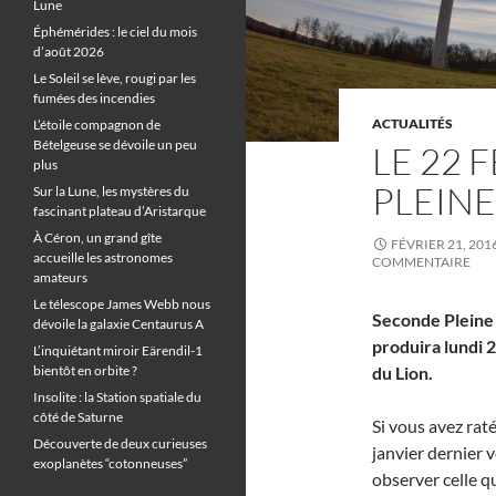
Lune
Éphémérides : le ciel du mois
d’août 2026
Le Soleil se lève, rougi par les
fumées des incendies
ACTUALITÉS
L’étoile compagnon de
Bételgeuse se dévoile un peu
LE 22 
plus
PLEINE
Sur la Lune, les mystères du
fascinant plateau d’Aristarque
À Céron, un grand gîte
FÉVRIER 21, 201
accueille les astronomes
COMMENTAIRE
amateurs
Le télescope James Webb nous
Seconde Pleine 
dévoile la galaxie Centaurus A
produira lundi 2
L’inquiétant miroir Eärendil-1
bientôt en orbite ?
du Lion.
Insolite : la Station spatiale du
côté de Saturne
Si vous avez raté
Découverte de deux curieuses
janvier dernier 
exoplanètes “cotonneuses”
observer celle q