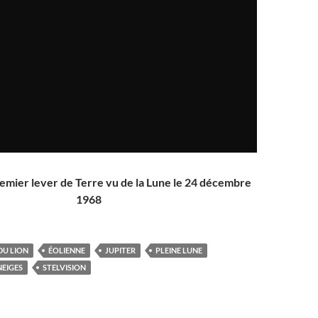
premier lever de Terre vu de la Lune
le 24 décembre
1968
DU LION
ÉOLIENNE
JUPITER
PLEINE LUNE
NEIGES
STELVISION