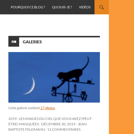
ALLER AU CONTENU
POURQUOI CE BLOG ?
QUI SUIS-JE ?
VIDÉOS
GALERIES
Cette galerie contient
27 photos
.
2019 : LES IMAGES DU CIEL QUE VOUS AVEZ (PEUT-
ÊTRE) MANQUÉES
DÉCEMBRE 30, 2019
JEAN-
BAPTISTE FELDMANN
11 COMMENTAIRES