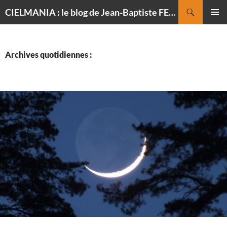
Recherche
CIELMANIA : le blog de Jean-Baptiste FELDMANN, photographe du ciel
ALLER
MENU
AU
PRINCI
CONTENU
Archives quotidiennes :