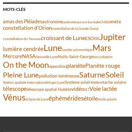
MOTS-CLÉS
amas des Pléiades
comète
astronome
aurore boréale
astéroïde
Chili
constellation d'Orion
constellation de la Grande Ourse
Jupiter
croissant de Lune
ESO
ISS
constellation du Taureau
Lune
Mars
lumière cendrée
lunette astronomique
Mercure
NASA
Nuits-Saint-Georges
Nouvelle Lune
occultation
On the Moon
planète
Planète rouge
opposition
Saturne
Soleil
Pleine Lune
pollution lumineuse
Système solaire
tache solaire
Station spatiale internationale
Séléné
Super Lune
Voie lactée
télescope
vidéo
télescope spatial Hubble
VLT
Vénus
éphémérides
étoile
éclipse de Lune
étoile polaire