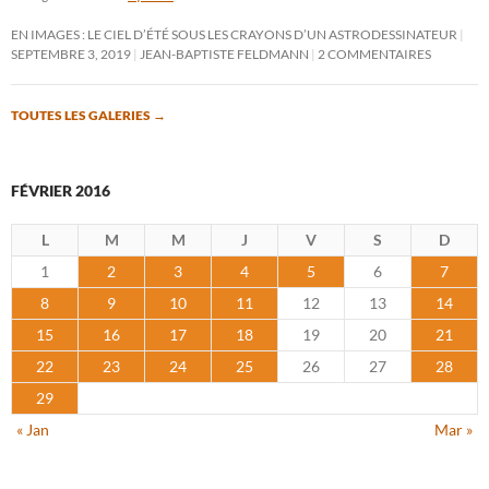
EN IMAGES : LE CIEL D’ÉTÉ SOUS LES CRAYONS D’UN ASTRODESSINATEUR
SEPTEMBRE 3, 2019
JEAN-BAPTISTE FELDMANN
2 COMMENTAIRES
TOUTES LES GALERIES
→
FÉVRIER 2016
L
M
M
J
V
S
D
1
2
3
4
5
6
7
8
9
10
11
12
13
14
15
16
17
18
19
20
21
22
23
24
25
26
27
28
29
« Jan
Mar »