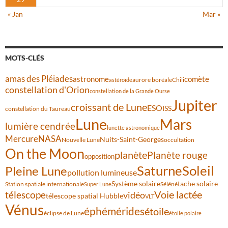
« Jan
Mar »
MOTS-CLÉS
amas des Pléiades
comète
astronome
aurore boréale
astéroïde
Chili
constellation d'Orion
constellation de la Grande Ourse
Jupiter
croissant de Lune
ESO
ISS
constellation du Taureau
Lune
Mars
lumière cendrée
lunette astronomique
Mercure
NASA
Nuits-Saint-Georges
Nouvelle Lune
occultation
On the Moon
planète
Planète rouge
opposition
Saturne
Soleil
Pleine Lune
pollution lumineuse
Système solaire
tache solaire
Station spatiale internationale
Séléné
Super Lune
Voie lactée
télescope
vidéo
télescope spatial Hubble
VLT
Vénus
éphémérides
étoile
éclipse de Lune
étoile polaire