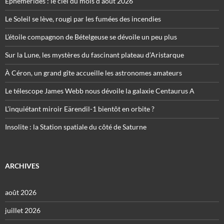
Éphémérides : le ciel du mois d’août 2026
Le Soleil se lève, rougi par les fumées des incendies
L’étoile compagnon de Bételgeuse se dévoile un peu plus
Sur la Lune, les mystères du fascinant plateau d’Aristarque
À Céron, un grand gîte accueille les astronomes amateurs
Le télescope James Webb nous dévoile la galaxie Centaurus A
L’inquiétant miroir Eärendil-1 bientôt en orbite ?
Insolite : la Station spatiale du côté de Saturne
ARCHIVES
août 2026
juillet 2026