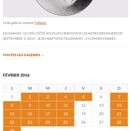
Cette galerie contient
9 photos
.
EN IMAGES : LE CIEL D’ÉTÉ SOUS LES CRAYONS D’UN ASTRODESSINATEUR
SEPTEMBRE 3, 2019
JEAN-BAPTISTE FELDMANN
2 COMMENTAIRES
TOUTES LES GALERIES
→
FÉVRIER 2016
L
M
M
J
V
S
D
1
2
3
4
5
6
7
8
9
10
11
12
13
14
15
16
17
18
19
20
21
22
23
24
25
26
27
28
29