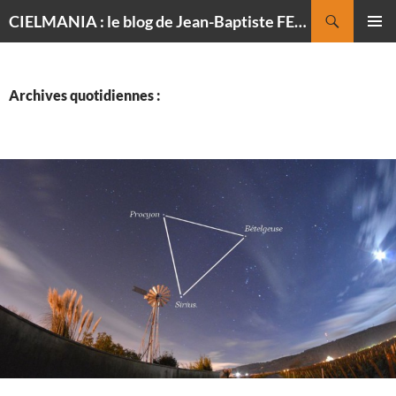
Recherche
CIELMANIA : le blog de Jean-Baptiste FELDMANN, photographe du ciel
ALLER
MENU
AU
PRINCI
CONTENU
Archives quotidiennes :