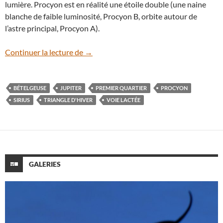
lumière. Procyon est en réalité une étoile double (une naine
blanche de faible luminosité, Procyon B, orbite autour de
l’astre principal, Procyon A).
Partez à la découverte du Triangle d’hive
Continuer la lecture de
→
BÉTELGEUSE
JUPITER
PREMIER QUARTIER
PROCYON
SIRIUS
TRIANGLE D'HIVER
VOIE LACTÉE
GALERIES