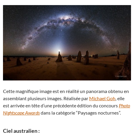
Cette magnifique image est en réalité un panorama obtenu en
assemblant plusieurs images. Réalisée par
Michael Goh
, elle
est arrivée en tête d’une précédente édition du concours
Photo
Nightscape Awards
dans la catégorie “Paysages nocturnes”.
Ciel australien :