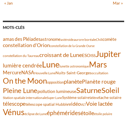
« Jan
Mar »
MOTS-CLÉS
amas des Pléiades
comète
astronome
aurore boréale
astéroïde
Chili
constellation d'Orion
constellation de la Grande Ourse
Jupiter
croissant de Lune
ESO
ISS
constellation du Taureau
Lune
Mars
lumière cendrée
lunette astronomique
Mercure
NASA
Nuits-Saint-Georges
Nouvelle Lune
occultation
On the Moon
planète
Planète rouge
opposition
Saturne
Soleil
Pleine Lune
pollution lumineuse
Système solaire
tache solaire
Station spatiale internationale
Séléné
Super Lune
Voie lactée
télescope
vidéo
télescope spatial Hubble
VLT
Vénus
éphémérides
étoile
éclipse de Lune
étoile polaire