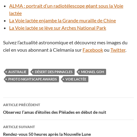
ALMA : portrait d’un radiotélescope géant sous la Voie
lactée
La Voie lactée enjambe la Grande muraille de Chine
La Voie lactée se lève sur Arches National Park
Suivez l’actualité astronomique et découvrez mes images du
ciel en vous abonnant à Cielmania sur
Facebook
ou
Twitter
.
AUSTRALIE
DÉSERT DES PINNACLES
MICHAEL GOH
PHOTO NIGHTSCAPE AWARDS
VOIE LACTÉE
Navigation
ARTICLE PRÉCÉDENT
des
Observez l’amas d’étoiles des Pléiades en début de nuit
articles
ARTICLE SUIVANT
Rendez-vous 50 heures après la Nouvelle Lune