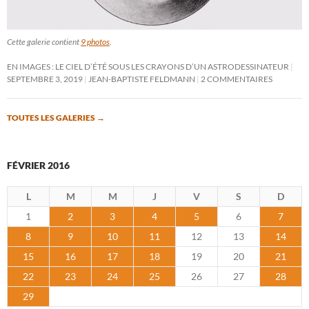
Cette galerie contient
9 photos
.
EN IMAGES : LE CIEL D’ÉTÉ SOUS LES CRAYONS D’UN ASTRODESSINATEUR
SEPTEMBRE 3, 2019
JEAN-BAPTISTE FELDMANN
2 COMMENTAIRES
TOUTES LES GALERIES
→
FÉVRIER 2016
L
M
M
J
V
S
D
1
2
3
4
5
6
7
8
9
10
11
12
13
14
15
16
17
18
19
20
21
22
23
24
25
26
27
28
29