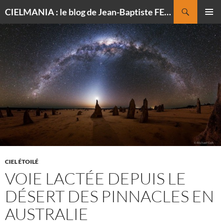
Recherche
CIELMANIA : le blog de Jean-Baptiste FELDMANN, photographe du ciel
ALLER
MENU
AU
PRINCI
CONTENU
CIEL ÉTOILÉ
VOIE LACTÉE DEPUIS LE
DÉSERT DES PINNACLES EN
AUSTRALIE