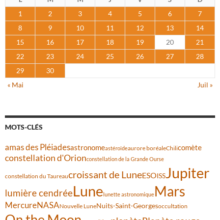
1
2
3
4
5
6
7
8
9
10
11
12
13
14
15
16
17
18
19
20
21
22
23
24
25
26
27
28
29
30
« Mai
Juil »
MOTS-CLÉS
amas des Pléiades
comète
astronome
aurore boréale
astéroïde
Chili
constellation d'Orion
constellation de la Grande Ourse
Jupiter
croissant de Lune
ESO
ISS
constellation du Taureau
Lune
Mars
lumière cendrée
lunette astronomique
Mercure
NASA
Nuits-Saint-Georges
Nouvelle Lune
occultation
On the Moon