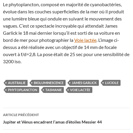
Le phytoplancton, composé en majorité de cyanobactéries,
évolue dans les couches superficielles de la mer où il produit
une lumière bleue qui ondule en suivant le mouvement des
vagues. C’est ce spectacle incroyable qui attendait James
Garlick le 18 mai dernier lorsqu’il est sorti de sa voiture en
bord de mer pour photographier la
Voie lactée
. L’image ci-
dessus a été réalisée avec un objectif de 14 mm de focale
ouvert à f/d=2,8. La pose était de 25 sec pour une sensibilité de
3200 iso.
AUSTRALIE
BIOLUMINESCENCE
JAMES GARLICK
LUCIOLE
PHYTOPLANCTON
TASMANIE
VOIE LACTÉE
Navigation
ARTICLE PRÉCÉDENT
des
Jupiter et Vénus encadrent l’amas d’étoiles Messier 44