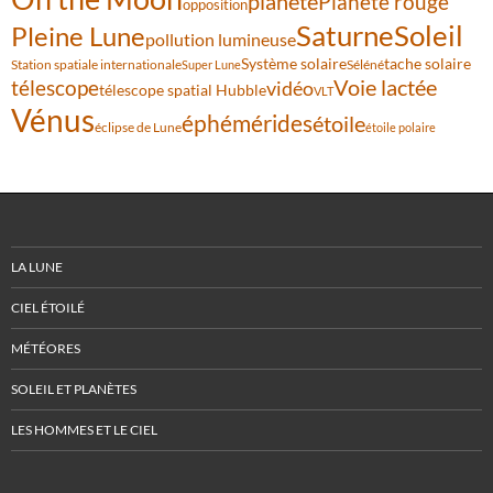
planète
Planète rouge
opposition
Saturne
Soleil
Pleine Lune
pollution lumineuse
Système solaire
tache solaire
Station spatiale internationale
Séléné
Super Lune
Voie lactée
télescope
vidéo
télescope spatial Hubble
VLT
Vénus
éphémérides
étoile
éclipse de Lune
étoile polaire
LA LUNE
CIEL ÉTOILÉ
MÉTÉORES
SOLEIL ET PLANÈTES
LES HOMMES ET LE CIEL