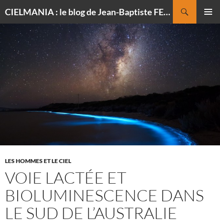
Recherche
CIELMANIA : le blog de Jean-Baptiste FELDMANN, photographe du ciel
ALLER
MENU
AU
PRINCI
CONTENU
LES HOMMES ET LE CIEL
VOIE LACTÉE ET
BIOLUMINESCENCE DANS
LE SUD DE L’AUSTRALIE