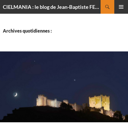
Recherche
CIELMANIA : le blog de Jean-Baptiste FELDMANN, photographe du ciel
ALLER
MENU
AU
PRINCI
CONTENU
Archives quotidiennes :