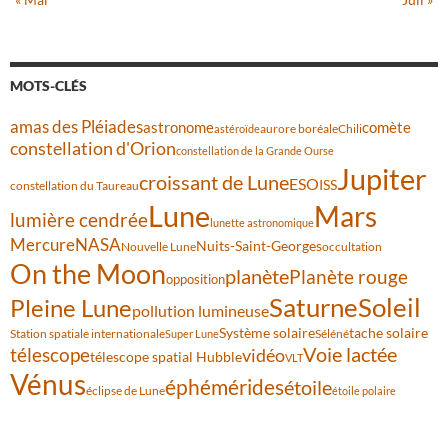
MOTS-CLÉS
amas des Pléiades
comète
astronome
aurore boréale
astéroïde
Chili
constellation d'Orion
constellation de la Grande Ourse
Jupiter
croissant de Lune
ESO
ISS
constellation du Taureau
Lune
Mars
lumière cendrée
lunette astronomique
Mercure
NASA
Nuits-Saint-Georges
Nouvelle Lune
occultation
On the Moon
planète
Planète rouge
opposition
Saturne
Soleil
Pleine Lune
pollution lumineuse
Système solaire
tache solaire
Station spatiale internationale
Séléné
Super Lune
Voie lactée
télescope
vidéo
télescope spatial Hubble
VLT
Vénus
éphémérides
étoile
éclipse de Lune
étoile polaire