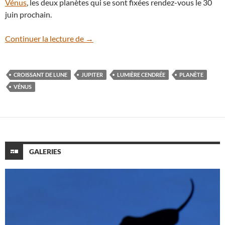
Vénus
, les deux planètes qui se sont fixées rendez-vous le 30
juin prochain.
Les Terriens immortalisent la rencontre
Continuer la lecture de
→
CROISSANT DE LUNE
JUPITER
LUMIÈRE CENDRÉE
PLANÈTE
VÉNUS
GALERIES