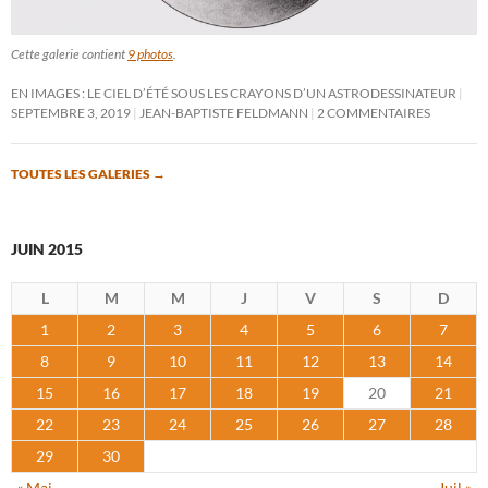
Cette galerie contient
9 photos
.
EN IMAGES : LE CIEL D’ÉTÉ SOUS LES CRAYONS D’UN ASTRODESSINATEUR
SEPTEMBRE 3, 2019
JEAN-BAPTISTE FELDMANN
2 COMMENTAIRES
TOUTES LES GALERIES
→
JUIN 2015
L
M
M
J
V
S
D
1
2
3
4
5
6
7
8
9
10
11
12
13
14
15
16
17
18
19
20
21
22
23
24
25
26
27
28
29
30
« Mai
Juil »