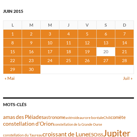
JUIN 2015
L
M
M
J
V
S
D
1
2
3
4
5
6
7
8
9
10
11
12
13
14
15
16
17
18
19
20
21
22
23
24
25
26
27
28
29
30
« Mai
Juil »
MOTS-CLÉS
amas des Pléiades
comète
astronome
aurore boréale
astéroïde
Chili
constellation d'Orion
constellation de la Grande Ourse
Jupiter
croissant de Lune
ESO
ISS
constellation du Taureau