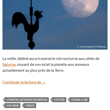
La veille, Séléné aura traversé le ciel nocturne aux côtés de
Saturne
, noyant de son éclat la planète aux anneaux
actuellement au plus près de la Terre.
2 juin : observez la Pleine Lune des fraise
Continuer la lecture de
→
CONSTELLATION DU SCORPION
JUPITER
PLEINE LUNE
SATURNE
VÉNUS