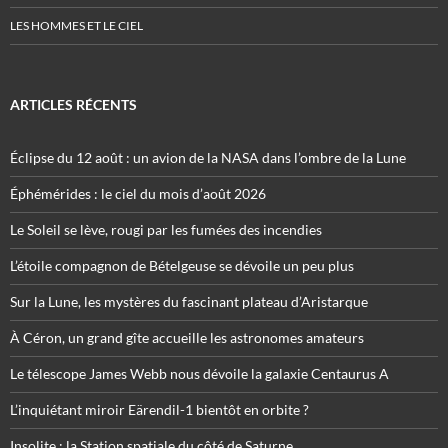
LES HOMMES ET LE CIEL
ARTICLES RÉCENTS
Éclipse du 12 août : un avion de la NASA dans l’ombre de la Lune
Éphémérides : le ciel du mois d’août 2026
Le Soleil se lève, rougi par les fumées des incendies
L’étoile compagnon de Bételgeuse se dévoile un peu plus
Sur la Lune, les mystères du fascinant plateau d’Aristarque
À Céron, un grand gîte accueille les astronomes amateurs
Le télescope James Webb nous dévoile la galaxie Centaurus A
L’inquiétant miroir Eärendil-1 bientôt en orbite ?
Insolite : la Station spatiale du côté de Saturne