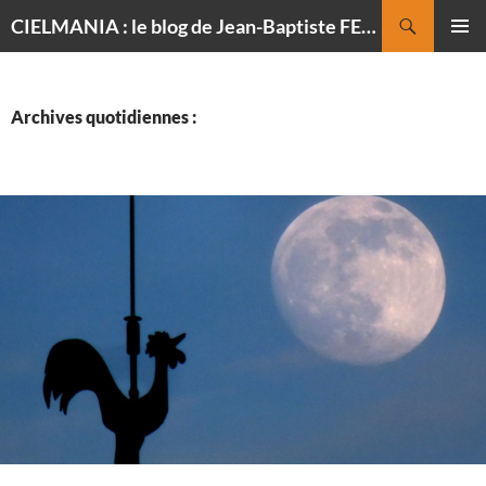
Recherche
CIELMANIA : le blog de Jean-Baptiste FELDMANN, photographe du ciel
ALLER
MENU
AU
PRINCI
CONTENU
Archives quotidiennes :