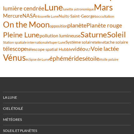
Lune
Mars
lumière cendrée
lunette astronomique
Mercure
NASA
Nuits-Saint-Georges
Nouvelle Lune
occultation
On the Moon
planète
Planète rouge
opposition
Saturne
Soleil
Pleine Lune
pollution lumineuse
Système solaire
tache solaire
Station spatiale internationale
Séléné
Super Lune
Voie lactée
télescope
vidéo
télescope spatial Hubble
VLT
Vénus
éphémérides
étoile
éclipse de Lune
étoile polaire
LA LUNE
CIEL ÉTOILÉ
MÉTÉORES
SOLEIL ET PLANÈTES