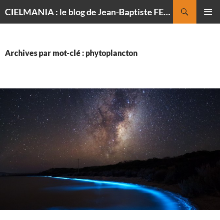
Recherche
CIELMANIA : le blog de Jean-Baptiste FELDMANN, photographe du ciel
ALLER
MENU
AU
PRINCI
CONTENU
Archives par mot-clé : phytoplancton