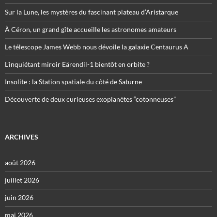
Sur la Lune, les mystères du fascinant plateau d’Aristarque
À Céron, un grand gîte accueille les astronomes amateurs
Le télescope James Webb nous dévoile la galaxie Centaurus A
L’inquiétant miroir Eärendil-1 bientôt en orbite ?
Insolite : la Station spatiale du côté de Saturne
Découverte de deux curieuses exoplanètes “cotonneuses”
ARCHIVES
août 2026
juillet 2026
juin 2026
mai 2026