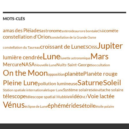
MOTS-CLÉS
amas des Pléiades
comète
astronome
aurore boréale
astéroïde
Chili
constellation d'Orion
constellation de la Grande Ourse
Jupiter
croissant de Lune
ESO
ISS
constellation du Taureau
Lune
Mars
lumière cendrée
lunette astronomique
Mercure
NASA
Nuits-Saint-Georges
Nouvelle Lune
occultation
On the Moon
planète
Planète rouge
opposition
Saturne
Soleil
Pleine Lune
pollution lumineuse
Système solaire
tache solaire
Station spatiale internationale
Séléné
Super Lune
Voie lactée
télescope
vidéo
télescope spatial Hubble
VLT
Vénus
éphémérides
étoile
éclipse de Lune
étoile polaire