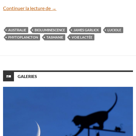
Voie lactée et bioluminescence dans le su
Continuer la lecture de
→
AUSTRALIE
BIOLUMINESCENCE
JAMES GARLICK
LUCIOLE
PHYTOPLANCTON
TASMANIE
VOIE LACTÉE
GALERIES