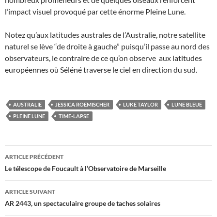
l’impact visuel provoqué par cette énorme Pleine Lune.
Notez qu’aux latitudes australes de l’Australie, notre satellite
naturel se lève “de droite à gauche” puisqu’il passe au nord des
observateurs, le contraire de ce qu’on observe aux latitudes
européennes où Séléné traverse le ciel en direction du sud.
AUSTRALIE
JESSICA ROEMISCHER
LUKE TAYLOR
LUNE BLEUE
PLEINE LUNE
TIME-LAPSE
Navigation
ARTICLE PRÉCÉDENT
des
Le télescope de Foucault à l’Observatoire de Marseille
articles
ARTICLE SUIVANT
AR 2443, un spectaculaire groupe de taches solaires