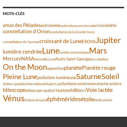
MOTS-CLÉS
amas des Pléiades
comète
astronome
aurore boréale
astéroïde
Chili
constellation d'Orion
constellation de la Grande Ourse
Jupiter
croissant de Lune
ESO
ISS
constellation du Taureau
Lune
Mars
lumière cendrée
lunette astronomique
Mercure
NASA
Nuits-Saint-Georges
Nouvelle Lune
occultation
On the Moon
planète
Planète rouge
opposition
Saturne
Soleil
Pleine Lune
pollution lumineuse
Système solaire
tache solaire
Station spatiale internationale
Séléné
Super Lune
Voie lactée
télescope
vidéo
télescope spatial Hubble
VLT
Vénus
éphémérides
étoile
éclipse de Lune
étoile polaire