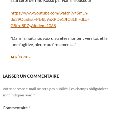
sauf cette de Tino Rossi) par Nana Mouskouri
https://www.youtube.com/watch?v=5mLh-
du29Oc&list=PL-8L9nXPDe1JtC8LfllFdL5-
G5to_8PZy&index=1038
“Dans la nuit, nos voix discrètes montent vers toi, et la
lune fugitive, pleure au firmament….”
RÉPONDRE
LAISSER UN COMMENTAIRE
Votre adresse e-mail ne sera pas publiée.
Les champs obligatoires
sont indiqués avec
*
Commentaire
*