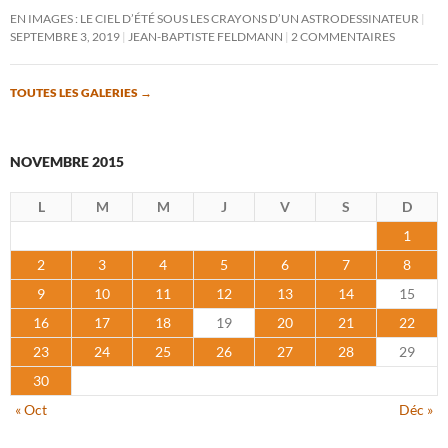
EN IMAGES : LE CIEL D’ÉTÉ SOUS LES CRAYONS D’UN ASTRODESSINATEUR
SEPTEMBRE 3, 2019
JEAN-BAPTISTE FELDMANN
2 COMMENTAIRES
TOUTES LES GALERIES
→
NOVEMBRE 2015
L
M
M
J
V
S
D
1
2
3
4
5
6
7
8
9
10
11
12
13
14
15
16
17
18
19
20
21
22
23
24
25
26
27
28
29
30
« Oct
Déc »