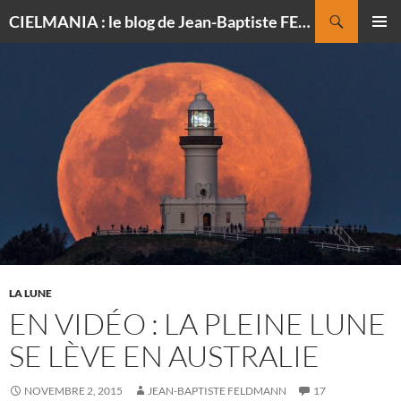
Recherche
CIELMANIA : le blog de Jean-Baptiste FELDMANN, photographe du ciel
ALLER
MENU
AU
PRINCI
CONTENU
LA LUNE
EN VIDÉO : LA PLEINE LUNE
SE LÈVE EN AUSTRALIE
NOVEMBRE 2, 2015
JEAN-BAPTISTE FELDMANN
17