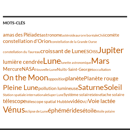
MOTS-CLÉS
amas des Pléiades
comète
astronome
aurore boréale
astéroïde
Chili
constellation d'Orion
constellation de la Grande Ourse
Jupiter
croissant de Lune
ESO
ISS
constellation du Taureau
Lune
Mars
lumière cendrée
lunette astronomique
Mercure
NASA
Nuits-Saint-Georges
Nouvelle Lune
occultation
On the Moon
planète
Planète rouge
opposition
Saturne
Soleil
Pleine Lune
pollution lumineuse
Système solaire
tache solaire
Station spatiale internationale
Séléné
Super Lune
Voie lactée
télescope
vidéo
télescope spatial Hubble
VLT
Vénus
éphémérides
étoile
éclipse de Lune
étoile polaire