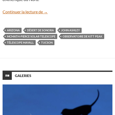
Un très fin croissant de Lune sur l’Obser
Continuer la lecture de
→
ARIZONA
DÉSERT DE SONORA
JOHN ASHLEY
MCMATH-PIERCE SOLAR TELESCOPE
OBSERVATOIRE DE KITT PEAK
TÉLESCOPE MAYALL
TUCSON
GALERIES