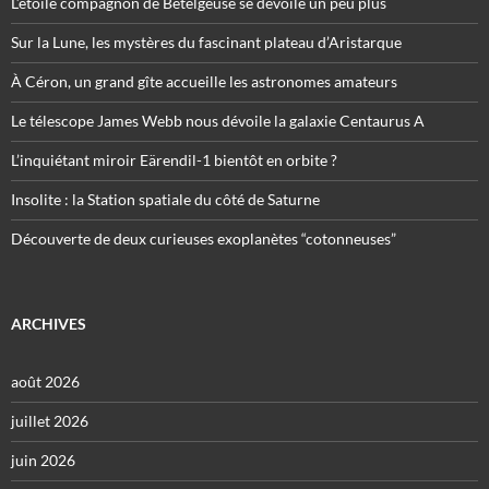
L’étoile compagnon de Bételgeuse se dévoile un peu plus
Sur la Lune, les mystères du fascinant plateau d’Aristarque
À Céron, un grand gîte accueille les astronomes amateurs
Le télescope James Webb nous dévoile la galaxie Centaurus A
L’inquiétant miroir Eärendil-1 bientôt en orbite ?
Insolite : la Station spatiale du côté de Saturne
Découverte de deux curieuses exoplanètes “cotonneuses”
ARCHIVES
août 2026
juillet 2026
juin 2026