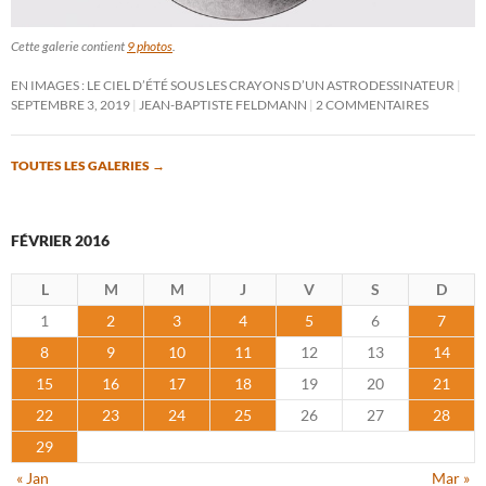
Cette galerie contient
9 photos
.
EN IMAGES : LE CIEL D’ÉTÉ SOUS LES CRAYONS D’UN ASTRODESSINATEUR
SEPTEMBRE 3, 2019
JEAN-BAPTISTE FELDMANN
2 COMMENTAIRES
TOUTES LES GALERIES
→
FÉVRIER 2016
L
M
M
J
V
S
D
1
2
3
4
5
6
7
8
9
10
11
12
13
14
15
16
17
18
19
20
21
22
23
24
25
26
27
28
29
« Jan
Mar »