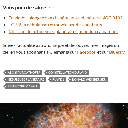
Vous pourriez aimer :
En vidéo : plongée dans la nébuleuse planétaire NGC 3132
EGB 9, la nébuleuse retrouvée par des amateurs
Moisson de nébuleuses planétaires pour deux amateurs
Suivez l’actualité astronomique et découvrez mes images du
ciel en vous abonnant à Cielmania sur
Facebook
et sur
Bluesky
.
ALOIS PURGATHOFER
CONSTELLATION DU LYNX
NÉBULEUSE PLANÉTAIRE
PUWE 1
RONALD WEINBERGER
TÉLESCOPE MAYALL