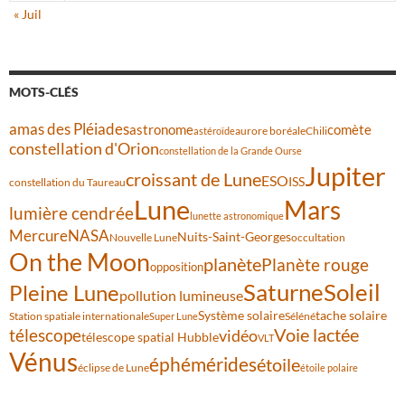
« Juil
MOTS-CLÉS
amas des Pléiades
comète
astronome
aurore boréale
astéroïde
Chili
constellation d'Orion
constellation de la Grande Ourse
Jupiter
croissant de Lune
ESO
ISS
constellation du Taureau
Lune
Mars
lumière cendrée
lunette astronomique
Mercure
NASA
Nuits-Saint-Georges
Nouvelle Lune
occultation
On the Moon
planète
Planète rouge
opposition
Saturne
Soleil
Pleine Lune
pollution lumineuse
Système solaire
tache solaire
Station spatiale internationale
Séléné
Super Lune
Voie lactée
télescope
vidéo
télescope spatial Hubble
VLT
Vénus
éphémérides
étoile
éclipse de Lune
étoile polaire