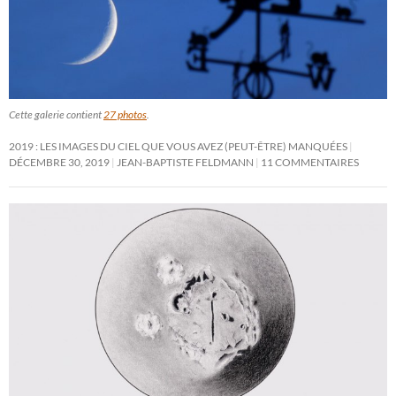
Cette galerie contient
27 photos
.
2019 : LES IMAGES DU CIEL QUE VOUS AVEZ (PEUT-ÊTRE) MANQUÉES
DÉCEMBRE 30, 2019
JEAN-BAPTISTE FELDMANN
11 COMMENTAIRES