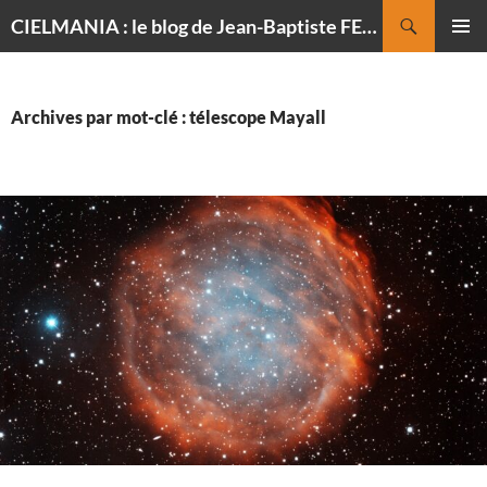
Recherche
CIELMANIA : le blog de Jean-Baptiste FELDMANN, photographe du ciel
ALLER
MENU
AU
PRINCI
CONTENU
Archives par mot-clé : télescope Mayall