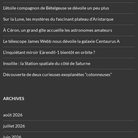
L’étoile compagnon de Bételgeuse se dévoile un peu plus
Sur la Lune, les mystères du fascinant plateau d’Aristarque
À Céron, un grand gîte accueille les astronomes amateurs
Le télescope James Webb nous dévoile la galaxie Centaurus A
L’inquiétant miroir Eärendil-1 bientôt en orbite ?
Insolite : la Station spatiale du côté de Saturne
Découverte de deux curieuses exoplanètes “cotonneuses”
ARCHIVES
août 2026
juillet 2026
juin 2026