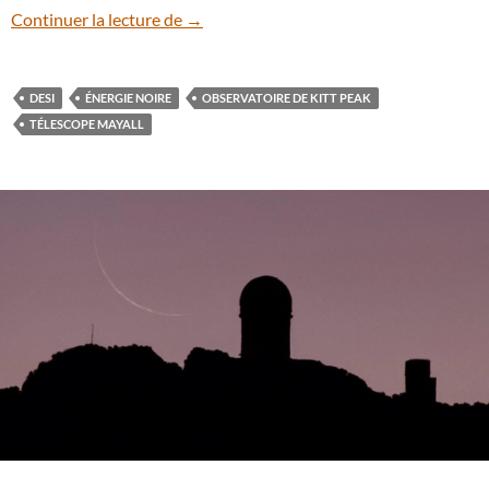
DESI : un nouvel instrument va traquer l’
Continuer la lecture de
→
DESI
ÉNERGIE NOIRE
OBSERVATOIRE DE KITT PEAK
TÉLESCOPE MAYALL