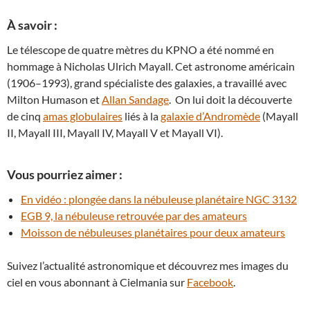
À savoir :
Le télescope de quatre mètres du KPNO a été nommé en
hommage à Nicholas Ulrich Mayall. Cet astronome américain
(1906–1993), grand spécialiste des galaxies, a travaillé avec
Milton Humason et
Allan Sandage
. On lui doit la découverte
de cinq
amas globulaires
liés à la
galaxie d’Andromède
(Mayall
II, Mayall III, Mayall IV, Mayall V et Mayall VI).
Vous pourriez aimer :
En vidéo : plongée dans la nébuleuse planétaire NGC 3132
EGB 9, la nébuleuse retrouvée par des amateurs
Moisson de nébuleuses planétaires pour deux amateurs
Suivez l’actualité astronomique et découvrez mes images du
ciel en vous abonnant à Cielmania sur
Facebook
.