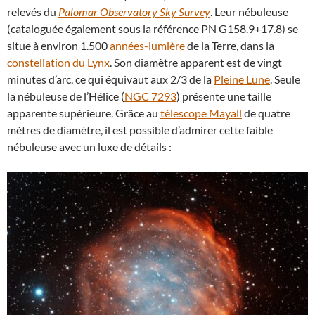
relevés du
Palomar Observatory Sky Survey
. Leur nébuleuse
(cataloguée également sous la référence PN G158.9+17.8) se
situe à environ 1.500
années-lumière
de la Terre, dans la
constellation du Lynx
. Son diamètre apparent est de vingt
minutes d’arc, ce qui équivaut aux 2/3 de la
Pleine Lune
. Seule
la nébuleuse de l’Hélice (
NGC 7293
) présente une taille
apparente supérieure. Grâce au
télescope Mayall
de quatre
mètres de diamètre, il est possible d’admirer cette faible
nébuleuse avec un luxe de détails :