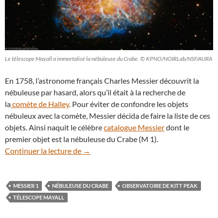
Le télescope Mayall a immortalisé la nébuleuse du Crabe. © KPNO/NOIRLab/NSF/AURA
En 1758, l’astronome français Charles Messier découvrit la
nébuleuse par hasard, alors qu’il était à la recherche de
la
comète de Halley
. Pour éviter de confondre les objets
nébuleux avec la comète, Messier décida de faire la liste de ces
objets. Ainsi naquit le célèbre
catalogue Messier
dont le
premier objet est la nébuleuse du Crabe (M 1).
Zoom sur la légendaire nébuleuse du Cr
Continuer la lecture de
→
MESSIER 1
NÉBULEUSE DU CRABE
OBSERVATOIRE DE KITT PEAK
TÉLESCOPE MAYALL