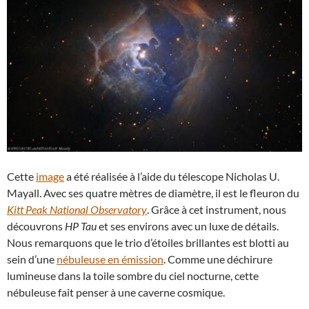
Cette
image
a été réalisée à l’aide du télescope Nicholas U.
Mayall. Avec ses quatre mètres de diamètre, il est le fleuron du
Kitt Peak National Observatory
. Grâce à cet instrument, nous
découvrons
HP Tau
et ses environs avec un luxe de détails.
Nous remarquons que le trio d’étoiles brillantes est blotti au
sein d’une
nébuleuse en émission
. Comme une déchirure
lumineuse dans la toile sombre du ciel nocturne, cette
nébuleuse fait penser à une caverne cosmique.