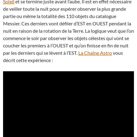
Soleil
et se termine juste avant l’aube. Il est en effet nécessaire
de veiller toute la nuit pour espérer observer la plus grande
partie ou même la totalité des 110 objets du catalogue
Messier. Ces derniers vont défiler d’EST en OUEST pendant la
nuit en raison de la rotation de la Terre. La logique veut que l’on
commence le soir par observer les objets célestes qui vont se
coucher les premiers à l’OUEST et qu’on finisse en fin de nuit
par les derniers qui se lèvent à l’EST.
La Chaîne Astro
vous
décrit cette expérience :