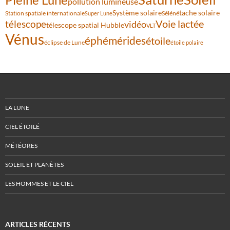
pollution lumineuse
Système solaire
tache solaire
Station spatiale internationale
Séléné
Super Lune
Voie lactée
télescope
vidéo
télescope spatial Hubble
VLT
Vénus
éphémérides
étoile
éclipse de Lune
étoile polaire
LA LUNE
CIEL ÉTOILÉ
MÉTÉORES
SOLEIL ET PLANÈTES
LES HOMMES ET LE CIEL
ARTICLES RÉCENTS