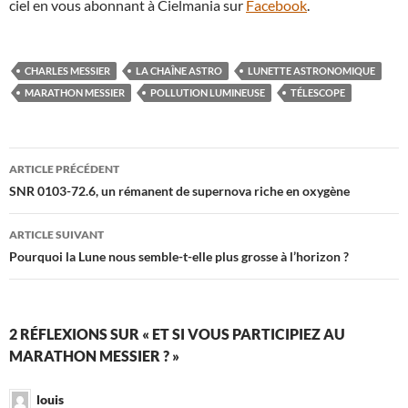
ciel en vous abonnant à Cielmania sur
Facebook
.
CHARLES MESSIER
LA CHAÎNE ASTRO
LUNETTE ASTRONOMIQUE
MARATHON MESSIER
POLLUTION LUMINEUSE
TÉLESCOPE
Navigation
ARTICLE PRÉCÉDENT
des
SNR 0103-72.6, un rémanent de supernova riche en oxygène
articles
ARTICLE SUIVANT
Pourquoi la Lune nous semble-t-elle plus grosse à l’horizon ?
2 RÉFLEXIONS SUR « ET SI VOUS PARTICIPIEZ AU
MARATHON MESSIER ? »
louis