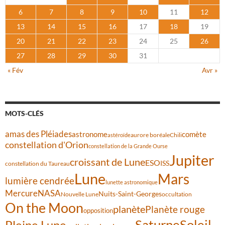
6
7
8
9
10
11
12
13
14
15
16
17
18
19
20
21
22
23
24
25
26
27
28
29
30
31
« Fév
Avr »
MOTS-CLÉS
amas des Pléiades
comète
astronome
aurore boréale
astéroïde
Chili
constellation d'Orion
constellation de la Grande Ourse
Jupiter
croissant de Lune
ESO
ISS
constellation du Taureau
Lune
Mars
lumière cendrée
lunette astronomique
Mercure
NASA
Nuits-Saint-Georges
Nouvelle Lune
occultation
On the Moon
planète
Planète rouge
opposition
Saturne
Soleil
Pleine Lune