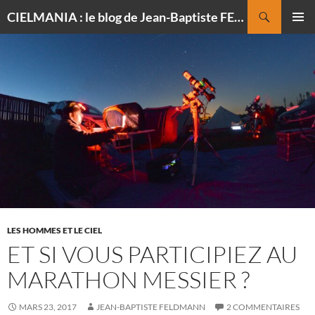
Recherche
CIELMANIA : le blog de Jean-Baptiste FELDMANN, photographe du ciel
ALLER
MENU
AU
PRINCI
CONTENU
LES HOMMES ET LE CIEL
ET SI VOUS PARTICIPIEZ AU
MARATHON MESSIER ?
MARS 23, 2017
JEAN-BAPTISTE FELDMANN
2 COMMENTAIRES