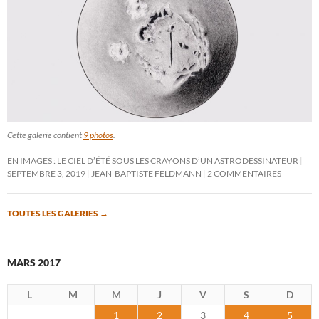
Cette galerie contient
9 photos
.
EN IMAGES : LE CIEL D’ÉTÉ SOUS LES CRAYONS D’UN ASTRODESSINATEUR
SEPTEMBRE 3, 2019
JEAN-BAPTISTE FELDMANN
2 COMMENTAIRES
TOUTES LES GALERIES
→
MARS 2017
L
M
M
J
V
S
D
1
2
3
4
5