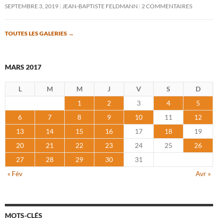
SEPTEMBRE 3, 2019
JEAN-BAPTISTE FELDMANN
2 COMMENTAIRES
TOUTES LES GALERIES
→
MARS 2017
L
M
M
J
V
S
D
1
2
3
4
5
6
7
8
9
10
11
12
13
14
15
16
17
18
19
20
21
22
23
24
25
26
27
28
29
30
31
« Fév
Avr »
MOTS-CLÉS