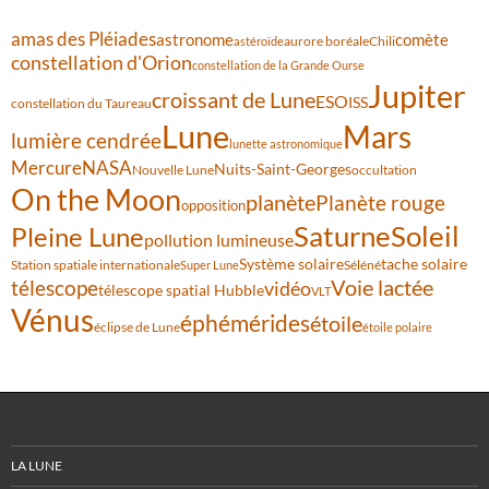
amas des Pléiades
comète
astronome
aurore boréale
astéroïde
Chili
constellation d'Orion
constellation de la Grande Ourse
Jupiter
croissant de Lune
ESO
ISS
constellation du Taureau
Lune
Mars
lumière cendrée
lunette astronomique
Mercure
NASA
Nuits-Saint-Georges
Nouvelle Lune
occultation
On the Moon
planète
Planète rouge
opposition
Saturne
Soleil
Pleine Lune
pollution lumineuse
Système solaire
tache solaire
Station spatiale internationale
Séléné
Super Lune
Voie lactée
télescope
vidéo
télescope spatial Hubble
VLT
Vénus
éphémérides
étoile
éclipse de Lune
étoile polaire
LA LUNE