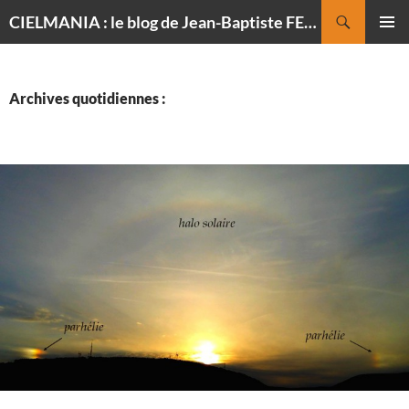
Recherche
CIELMANIA : le blog de Jean-Baptiste FELDMANN, photographe du ciel
ALLER
MENU
AU
PRINCI
CONTENU
Archives quotidiennes :