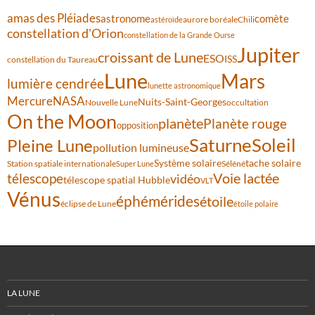
amas des Pléiades
comète
astronome
aurore boréale
astéroïde
Chili
constellation d'Orion
constellation de la Grande Ourse
Jupiter
croissant de Lune
ESO
ISS
constellation du Taureau
Lune
Mars
lumière cendrée
lunette astronomique
Mercure
NASA
Nuits-Saint-Georges
Nouvelle Lune
occultation
On the Moon
planète
Planète rouge
opposition
Saturne
Soleil
Pleine Lune
pollution lumineuse
Système solaire
tache solaire
Station spatiale internationale
Séléné
Super Lune
Voie lactée
télescope
vidéo
télescope spatial Hubble
VLT
Vénus
éphémérides
étoile
éclipse de Lune
étoile polaire
LA LUNE