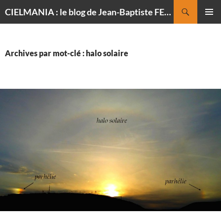
Recherche
CIELMANIA : le blog de Jean-Baptiste FELDMANN, photographe du ciel
ALLER
MENU
AU
PRINCI
CONTENU
Archives par mot-clé : halo solaire