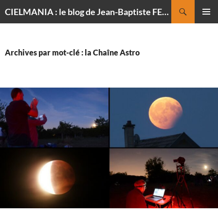
Recherche
CIELMANIA : le blog de Jean-Baptiste FELDMANN, photographe du ciel
ALLER
MENU
AU
PRINCI
CONTENU
Archives par mot-clé : la Chaîne Astro