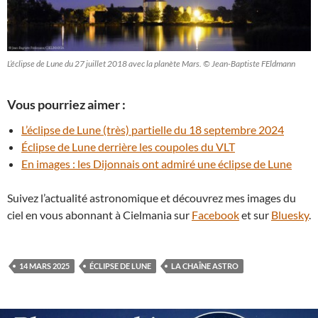
L’éclipse de Lune du 27 juillet 2018 avec la planète Mars. © Jean-Baptiste FEldmann
Vous pourriez aimer :
L’éclipse de Lune (très) partielle du 18 septembre 2024
Éclipse de Lune derrière les coupoles du VLT
En images : les Dijonnais ont admiré une éclipse de Lune
Suivez l’actualité astronomique et découvrez mes images du
ciel en vous abonnant à Cielmania sur
Facebook
et sur
Bluesky
.
14 MARS 2025
ÉCLIPSE DE LUNE
LA CHAÎNE ASTRO