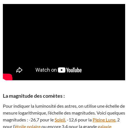
La magnitude des comètes :
Pour indiquer la luminosité des astres, on utilise une échelle de
mesure logarithmique, l’échelle des magnitudes. Voici quelques
magnitudes : -26,7 pour le
Soleil
, -12,6 pour la
Pleine Lune
, 2
pour l’
étoile polaire
ou encore 3,4 pour la grande
galaxie