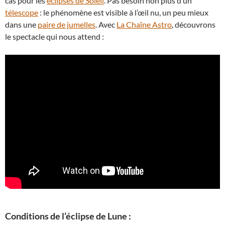
cas pour les
éclipses de Soleil
. Pas besoin non plus d’un
télescope
: le phénomène est visible à l’œil nu, un peu mieux
dans une
paire de jumelles
. Avec
La Chaîne Astro
, découvrons
le spectacle qui nous attend :
Conditions de l’éclipse de Lune :