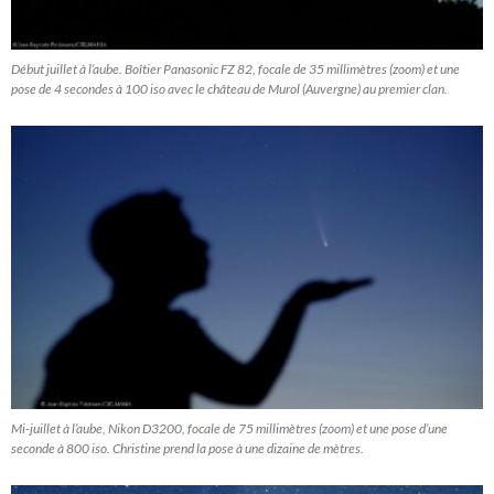
Début juillet à l’aube. Boîtier Panasonic FZ 82, focale de 35 millimètres (zoom) et une
pose de 4 secondes à 100 iso avec le château de Murol (Auvergne) au premier clan.
Mi-juillet à l’aube, Nikon D3200, focale de 75 millimètres (zoom) et une pose d’une
seconde à 800 iso. Christine prend la pose à une dizaine de mètres.