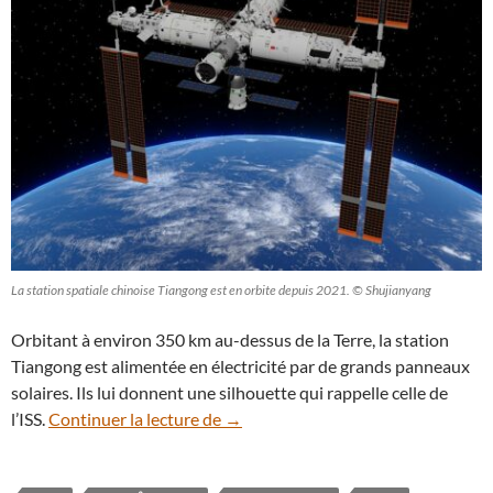
La station spatiale chinoise Tiangong est en orbite depuis 2021. © Shujianyang
Orbitant à environ 350 km au-dessus de la Terre, la station
Tiangong est alimentée en électricité par de grands panneaux
solaires. Ils lui donnent une silhouette qui rappelle celle de
Insolite : la Station spatiale chinoise
l’ISS.
Continuer la lecture de
→