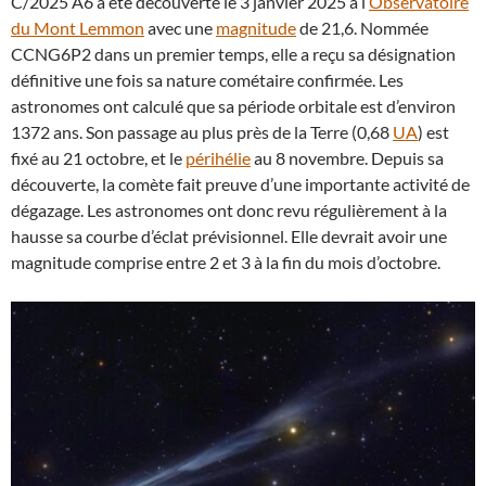
C/2025 A6 a été découverte le 3 janvier 2025 à l’
Observatoire
du Mont Lemmon
avec une
magnitude
de 21,6. Nommée
CCNG6P2 dans un premier temps, elle a reçu sa désignation
définitive une fois sa nature cométaire confirmée. Les
astronomes ont calculé que sa période orbitale est d’environ
1372 ans. Son passage au plus près de la Terre (0,68
UA
) est
fixé au 21 octobre, et le
périhélie
au 8 novembre. Depuis sa
découverte, la comète fait preuve d’une importante activité de
dégazage. Les astronomes ont donc revu régulièrement à la
hausse sa courbe d’éclat prévisionnel. Elle devrait avoir une
magnitude comprise entre 2 et 3 à la fin du mois d’octobre.