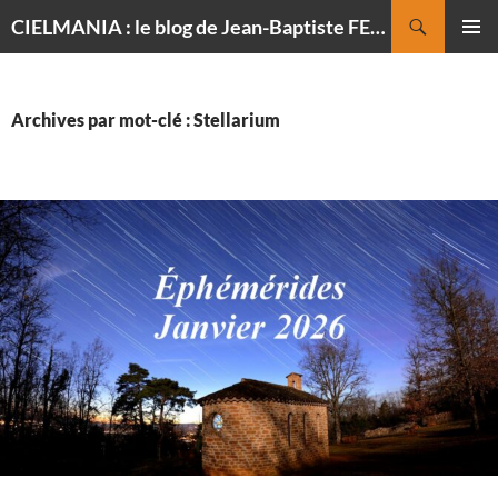
Recherche
CIELMANIA : le blog de Jean-Baptiste FELDMANN, photographe du ciel
ALLER
MENU
AU
PRINCI
CONTENU
Archives par mot-clé : Stellarium