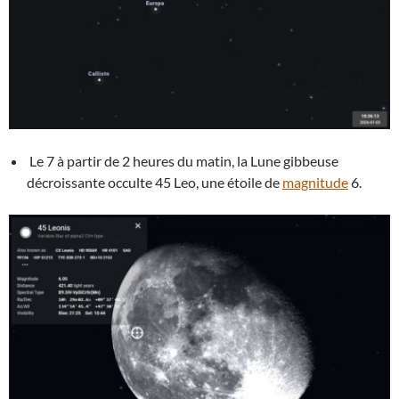
Le 7 à partir de 2 heures du matin, la Lune gibbeuse
décroissante occulte 45 Leo, une étoile de
magnitude
6.