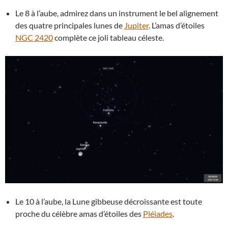
Le 8 à l’aube, admirez dans un instrument le bel alignement
des quatre principales lunes de
Jupiter
. L’amas d’étoiles
NGC 2420
complète ce joli tableau céleste.
Le 10 à l’aube, la Lune gibbeuse décroissante est toute
proche du célèbre amas d’étoiles des
Pléiades
.