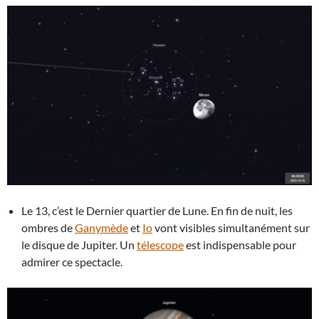
Le 13, c’est le Dernier quartier de Lune. En fin de nuit, les
ombres de
Ganymède
et
Io
vont visibles simultanément sur
le disque de Jupiter. Un
télescope
est indispensable pour
admirer ce spectacle.