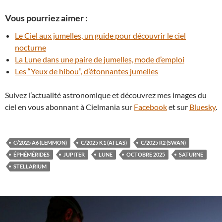
Vous pourriez aimer :
Le Ciel aux jumelles, un guide pour découvrir le ciel
nocturne
La Lune dans une paire de jumelles, mode d’emploi
Les “Yeux de hibou”, d’étonnantes jumelles
Suivez l’actualité astronomique et découvrez mes images du
ciel en vous abonnant à Cielmania sur
Facebook
et sur
Bluesky
.
C/2025 A6 (LEMMON)
C/2025 K1 (ATLAS)
C/2025 R2 (SWAN)
ÉPHÉMÉRIDES
JUPITER
LUNE
OCTOBRE 2025
SATURNE
STELLARIUM