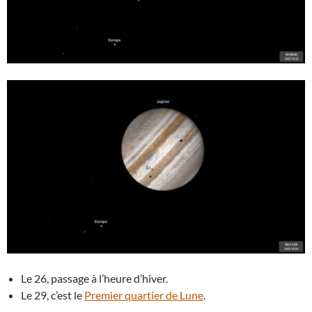
Le 26, passage à l’heure d’hiver.
Le 29, c’est le
Premier quartier de Lune
.