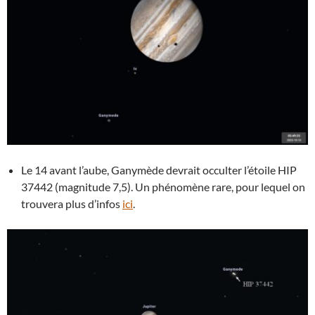
Le 14 avant l’aube, Ganymède devrait occulter l’étoile HIP
37442 (magnitude 7,5). Un phénomène rare, pour lequel on
trouvera plus d’infos
ici
.