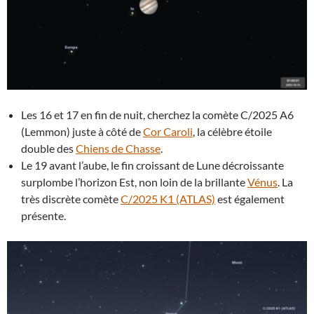
Les 16 et 17 en fin de nuit, cherchez la comète C/2025 A6
(Lemmon) juste à côté de
Cor Caroli
, la célèbre étoile
double des
Chiens de Chasse
.
Le 19 avant l’aube, le fin croissant de Lune décroissante
surplombe l’horizon Est, non loin de la brillante
Vénus
. La
très discrète comète
C/2025 K1 (ATLAS)
est également
présente.