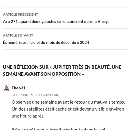
Navigation
ARTICLE PRÉCÉDENT
des
Arp 271, quand deux galaxies se rencontrent dans la Vierge
articles
ARTICLE SUIVANT
Éphémérides : le ciel du mois de décembre 2024
UNE RÉFLEXION SUR « JUPITER TRÈS EN BEAUTÉ, UNE
SEMAINE AVANT SON OPPOSITION »
Theo31
DÉCEMBRE 9, 2024 À 8:41 AM
Observée une semaine avant le retour du mauvais temps.
Un des satellites était caché et est devenu visible environ
une heure après.
Il faut profiter qu’elle soit très haute dans le ciel.