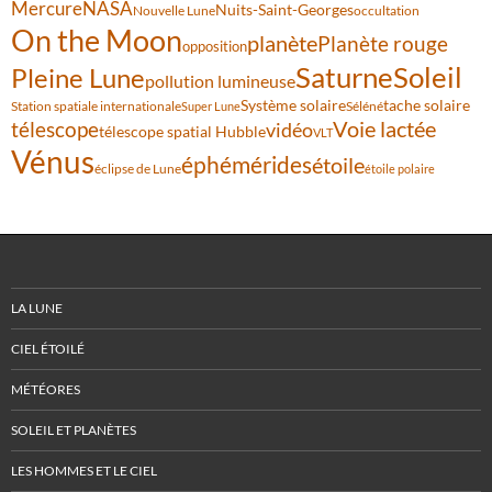
Mercure
NASA
Nuits-Saint-Georges
Nouvelle Lune
occultation
On the Moon
planète
Planète rouge
opposition
Saturne
Soleil
Pleine Lune
pollution lumineuse
Système solaire
tache solaire
Station spatiale internationale
Séléné
Super Lune
Voie lactée
télescope
vidéo
télescope spatial Hubble
VLT
Vénus
éphémérides
étoile
éclipse de Lune
étoile polaire
LA LUNE
CIEL ÉTOILÉ
MÉTÉORES
SOLEIL ET PLANÈTES
LES HOMMES ET LE CIEL