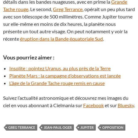
détails dans les bandes nuageuses, avec en prime la
Grande
Tache rouge
. Le second,
Greg Terrance
, opérait un peu plus tard
avec son télescope de 500 millimètres. Comme Jupiter tourne
sur elle-même en moins de dix heures, la planète nous
présente un tout autre visage. On peut notamment y voir la
récente
éruption dans la Bande équatoriale Sud
.
Vous pourriez aimer :
Insolite : pointez Uranus, au plus près de la Terre
Planète Mars : la campagne d’observations est lancée
L’âge de la Grande Tache rouge remis en cause
Suivez l’actualité astronomique et découvrez mes images du
ciel en vous abonnant à Cielmania sur
Facebook
et sur
Bluesky
.
GREG TERRANCE
JEAN-PAUL OGER
JUPITER
OPPOSITION