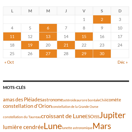
L
M
M
J
V
S
D
1
2
3
4
5
6
7
8
9
10
11
12
13
14
15
16
17
18
19
20
21
22
23
24
25
26
27
28
29
30
« Oct
Déc »
MOTS-CLÉS
amas des Pléiades
comète
astronome
aurore boréale
astéroïde
Chili
constellation d'Orion
constellation de la Grande Ourse
Jupiter
croissant de Lune
ESO
ISS
constellation du Taureau
Lune
Mars
lumière cendrée
lunette astronomique