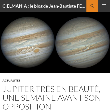
Recherche
CIELMANIA : le blog de Jean-Baptiste FELDMANN, photographe du ciel
ALLER
MENU
AU
PRINCI
CONTENU
ACTUALITÉS
JUPITER TRÈS EN BEAUTÉ,
UNE SEMAINE AVANT SON
OPPOSITION