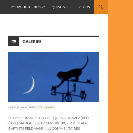
ALLER AU CONTENU
POURQUOI CE BLOG ?
QUI SUIS-JE ?
VIDÉOS
GALERIES
Cette galerie contient
27 photos
.
2019 : LES IMAGES DU CIEL QUE VOUS AVEZ (PEUT-
ÊTRE) MANQUÉES
DÉCEMBRE 30, 2019
JEAN-
BAPTISTE FELDMANN
11 COMMENTAIRES