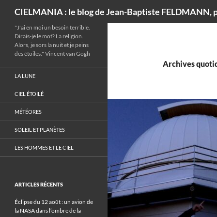
Recherche
CIELMANIA : le blog de Jean-Baptiste FELDMANN, p
"J'ai en moi un besoin terrible.
Dirais-je le mot? La religion.
Alors, je sors la nuit et je peins
des étoiles." Vincent van Gogh
Archives quotid
LA LUNE
CIEL ÉTOILÉ
MÉTÉORES
SOLEIL ET PLANÈTES
LES HOMMES ET LE CIEL
ARTICLES RÉCENTS
Éclipse du 12 août : un avion de
la NASA dans l’ombre de la