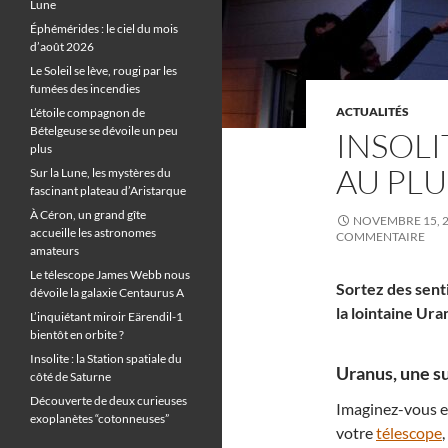
Lune
Éphémérides : le ciel du mois
d’août 2026
Le Soleil se lève, rougi par les
fumées des incendies
ACTUALITÉS
L’étoile compagnon de
Bételgeuse se dévoile un peu
INSOLI
plus
AU PLU
Sur la Lune, les mystères du
fascinant plateau d’Aristarque
À Céron, un grand gîte
NOVEMBRE 15, 
accueille les astronomes
COMMENTAIRE
amateurs
Le télescope James Webb nous
Sortez des sent
dévoile la galaxie Centaurus A
la lointaine Ur
L’inquiétant miroir Eärendil-1
bientôt en orbite ?
Insolite : la Station spatiale du
Uranus, une sur
côté de Saturne
Découverte de deux curieuses
Imaginez-vous en 
exoplanètes “cotonneuses”
votre
télescope