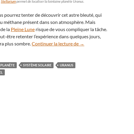
e
Stellarium
permet de localiser la lointaine planète Uranus.
 pourrez tenter de découvrir cet astre bleuté, qui
 au méthane présent dans son atmosphère. Mais
 de la
Pleine Lune
risque de vous compliquer la tâche.
eut-être retenter l’expérience dans quelques jours,
Insolite : pointez Uranus, a
sera plus sombre.
Continuer la lecture de
→
PLANÈTE
SYSTÈME SOLAIRE
URANUS
EL