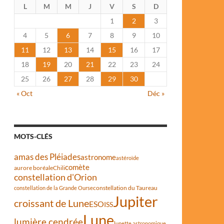
L
M
M
J
V
S
D
1
2
3
4
5
6
7
8
9
10
11
12
13
14
15
16
17
18
19
20
21
22
23
24
25
26
27
28
29
30
« Oct
Déc »
MOTS-CLÉS
amas des Pléiades
astronome
astéroïde
comète
aurore boréale
Chili
constellation d'Orion
constellation du Taureau
constellation de la Grande Ourse
Jupiter
croissant de Lune
ESO
ISS
Lune
lumière cendrée
lunette astronomique