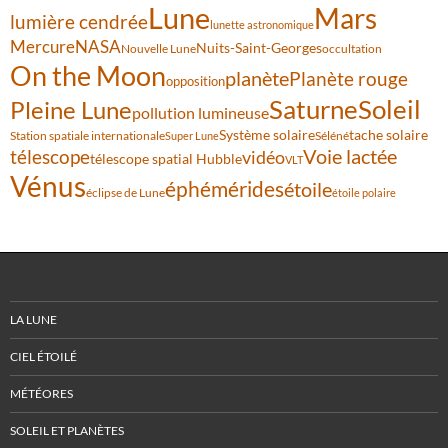
Lune
Mars
lumière cendrée
lunette astronomique
Mercure
NASA
Nuits-Saint-Georges
Nouvelle Lune
occultation
On the Moon
planète
Planète rouge
opposition
Saturne
Soleil
Pleine Lune
pollution lumineuse
Système solaire
tache solaire
Station spatiale internationale
Séléné
Super Lune
Voie lactée
télescope
vidéo
télescope spatial Hubble
VLT
Vénus
éphémérides
étoile
éclipse de Lune
étoile polaire
LA LUNE
CIEL ÉTOILÉ
MÉTÉORES
SOLEIL ET PLANÈTES