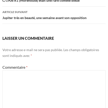
des
C/1908 R1 (Morehouse) était une rare comète bleue
articles
ARTICLE SUIVANT
Jupiter très en beauté, une semaine avant son opposition
LAISSER UN COMMENTAIRE
Votre adresse e-mail ne sera pas publiée.
Les champs obligatoires
sont indiqués avec
*
Commentaire
*