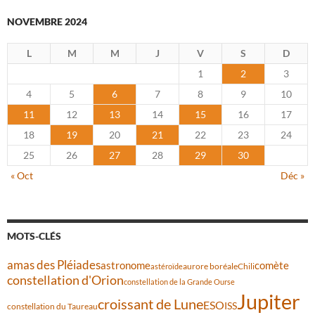
NOVEMBRE 2024
L
M
M
J
V
S
D
1
2
3
4
5
6
7
8
9
10
11
12
13
14
15
16
17
18
19
20
21
22
23
24
25
26
27
28
29
30
« Oct
Déc »
MOTS-CLÉS
amas des Pléiades
comète
astronome
aurore boréale
astéroïde
Chili
constellation d'Orion
constellation de la Grande Ourse
Jupiter
croissant de Lune
ESO
ISS
constellation du Taureau