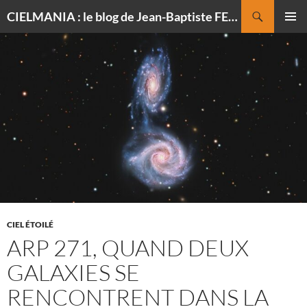
Recherche
CIELMANIA : le blog de Jean-Baptiste FELDMANN, photographe du ciel
ALLER
MENU
AU
PRINCI
CONTENU
CIEL ÉTOILÉ
ARP 271, QUAND DEUX
GALAXIES SE
RENCONTRENT DANS LA