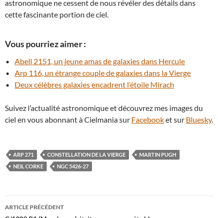
astronomique ne cessent de nous révéler des détails dans
cette fascinante portion de ciel.
Vous pourriez aimer :
Abell 2151, un jeune amas de galaxies dans Hercule
Arp 116, un étrange couple de galaxies dans la Vierge
Deux célèbres galaxies encadrent l’étoile Mirach
Suivez l’actualité astronomique et découvrez mes images du
ciel en vous abonnant à Cielmania sur
Facebook
et sur
Bluesky
.
ARP 271
CONSTELLATION DE LA VIERGE
MARTIN PUGH
NEIL CORKE
NGC 5426-27
Navigation
ARTICLE PRÉCÉDENT