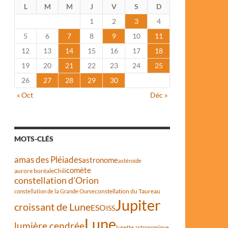
L
M
M
J
V
S
D
1
2
3
4
5
6
7
8
9
10
11
12
13
14
15
16
17
18
19
20
21
22
23
24
25
26
27
28
29
30
« Oct
Déc »
MOTS-CLÉS
amas des Pléiades
astronome
astéroïde
comète
aurore boréale
Chili
constellation d'Orion
constellation du Taureau
constellation de la Grande Ourse
Jupiter
croissant de Lune
ESO
ISS
Lune
lumière cendrée
lunette astronomique