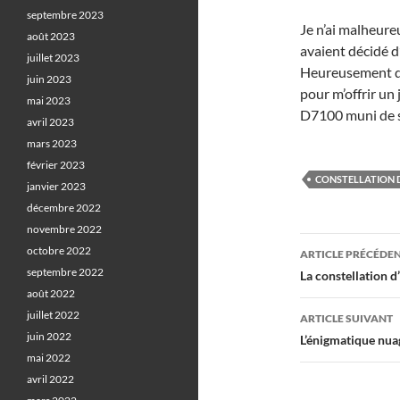
septembre 2023
Je n’ai malheure
août 2023
avaient décidé d’
juillet 2023
Heureusement qu
juin 2023
pour m’offrir un 
mai 2023
D7100 muni de s
avril 2023
mars 2023
février 2023
CONSTELLATION D
janvier 2023
décembre 2022
novembre 2022
Navigati
octobre 2022
ARTICLE PRÉCÉDE
des
septembre 2022
La constellation d
août 2022
articles
juillet 2022
ARTICLE SUIVANT
juin 2022
L’énigmatique nua
mai 2022
avril 2022