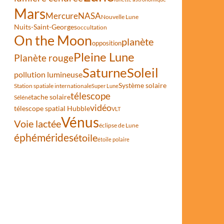
Mars
Mercure
NASA
Nouvelle Lune
Nuits-Saint-Georges
occultation
On the Moon
planète
opposition
Pleine Lune
Planète rouge
Saturne
Soleil
pollution lumineuse
Système solaire
Station spatiale internationale
Super Lune
télescope
tache solaire
Séléné
vidéo
télescope spatial Hubble
VLT
Vénus
Voie lactée
éclipse de Lune
éphémérides
étoile
étoile polaire