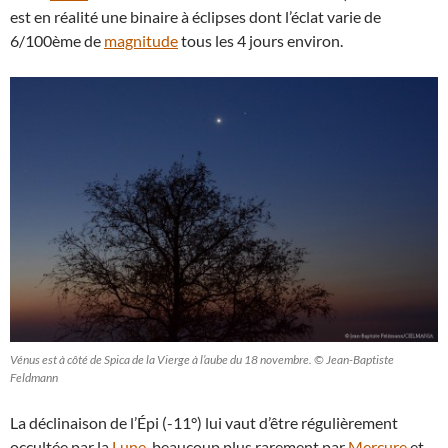
est en réalité une binaire à éclipses dont l’éclat varie de
6/100ème de
magnitude
tous les 4 jours environ.
Vénus est à côté de Spica de la Vierge à l’aube du 18 novembre. © Jean-Baptiste
Feldmann
La déclinaison de l’Épi (-11°) lui vaut d’être régulièrement
occultée par la
Lune
, beaucoup plus rarement par
Mercure
et