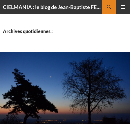
Recherche
CIELMANIA : le blog de Jean-Baptiste FELDMANN, photographe du ciel
ALLER
MENU
AU
PRINCI
CONTENU
Archives quotidiennes :