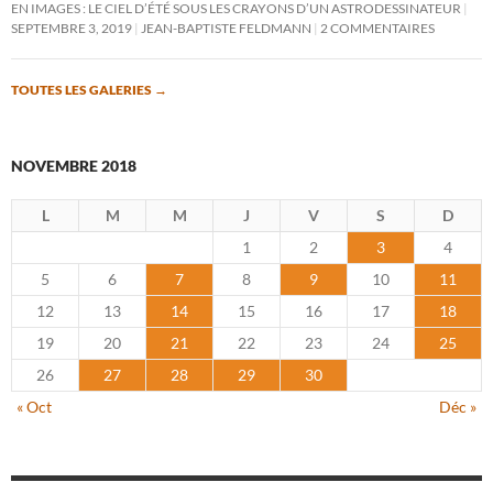
EN IMAGES : LE CIEL D’ÉTÉ SOUS LES CRAYONS D’UN ASTRODESSINATEUR
SEPTEMBRE 3, 2019
JEAN-BAPTISTE FELDMANN
2 COMMENTAIRES
TOUTES LES GALERIES
→
NOVEMBRE 2018
L
M
M
J
V
S
D
1
2
3
4
5
6
7
8
9
10
11
12
13
14
15
16
17
18
19
20
21
22
23
24
25
26
27
28
29
30
« Oct
Déc »