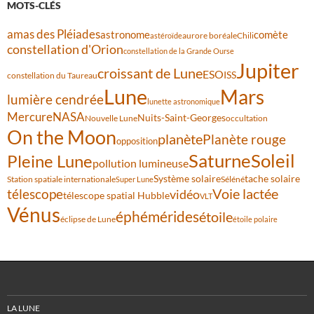
MOTS-CLÉS
amas des Pléiades
comète
astronome
aurore boréale
astéroïde
Chili
constellation d'Orion
constellation de la Grande Ourse
Jupiter
croissant de Lune
ESO
ISS
constellation du Taureau
Lune
Mars
lumière cendrée
lunette astronomique
Mercure
NASA
Nuits-Saint-Georges
Nouvelle Lune
occultation
On the Moon
planète
Planète rouge
opposition
Saturne
Soleil
Pleine Lune
pollution lumineuse
Système solaire
tache solaire
Station spatiale internationale
Séléné
Super Lune
Voie lactée
télescope
vidéo
télescope spatial Hubble
VLT
Vénus
éphémérides
étoile
éclipse de Lune
étoile polaire
LA LUNE