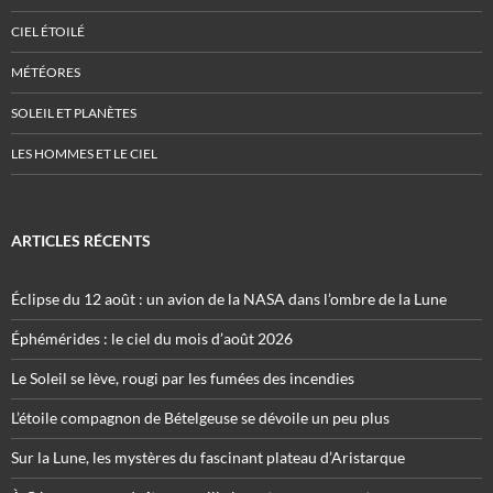
CIEL ÉTOILÉ
MÉTÉORES
SOLEIL ET PLANÈTES
LES HOMMES ET LE CIEL
ARTICLES RÉCENTS
Éclipse du 12 août : un avion de la NASA dans l’ombre de la Lune
Éphémérides : le ciel du mois d’août 2026
Le Soleil se lève, rougi par les fumées des incendies
L’étoile compagnon de Bételgeuse se dévoile un peu plus
Sur la Lune, les mystères du fascinant plateau d’Aristarque