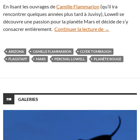
En lisant les ouvrages de
Camille Flammarion
(qu’il ira
rencontrer quelques années plus tard à Juvisy), Lowell se
découvre une passion pour la planète Mars et décide de s’y
Percival Lowell, 
consacrer entièrement.
Continuer la lecture de
→
ARIZONA
CAMILLE FLAMMARION
CLYDE TOMBAUGH
FLAGSTAFF
MARS
PERCIVAL LOWELL
PLANÈTE ROUGE
GALERIES