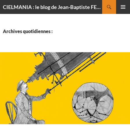
Recherche
CIELMANIA : le blog de Jean-Baptiste FELDMANN, photographe du ciel
ALLER
MENU
AU
PRINCI
CONTENU
Archives quotidiennes :