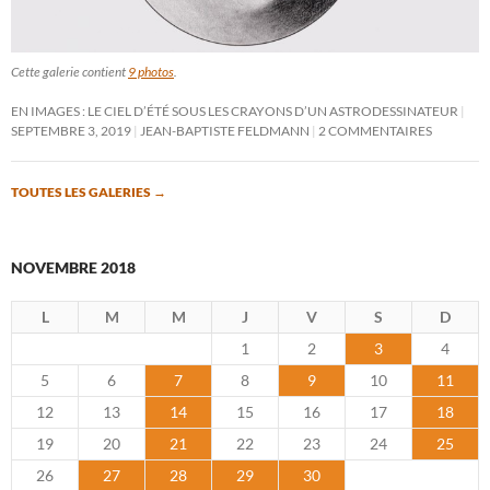
Cette galerie contient
9 photos
.
EN IMAGES : LE CIEL D’ÉTÉ SOUS LES CRAYONS D’UN ASTRODESSINATEUR
SEPTEMBRE 3, 2019
JEAN-BAPTISTE FELDMANN
2 COMMENTAIRES
TOUTES LES GALERIES
→
NOVEMBRE 2018
L
M
M
J
V
S
D
1
2
3
4
5
6
7
8
9
10
11
12
13
14
15
16
17
18
19
20
21
22
23
24
25
26
27
28
29
30