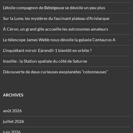
L’étoile compagnon de Bételgeuse se dévoile un peu plus
Sur la Lune, les mystères du fascinant plateau d’Aristarque
À Céron, un grand gîte accueille les astronomes amateurs
Le télescope James Webb nous dévoile la galaxie Centaurus A
L’inquiétant miroir Eärendil-1 bientôt en orbite ?
Insolite : la Station spatiale du côté de Saturne
Découverte de deux curieuses exoplanètes “cotonneuses”
ARCHIVES
août 2026
juillet 2026
juin 2026