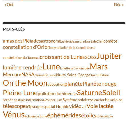
« Oct
Déc »
MOTS-CLÉS
amas des Pléiades
comète
astronome
aurore boréale
astéroïde
Chili
constellation d'Orion
constellation de la Grande Ourse
Jupiter
croissant de Lune
ESO
ISS
constellation du Taureau
Lune
Mars
lumière cendrée
lunette astronomique
Mercure
NASA
Nuits-Saint-Georges
Nouvelle Lune
occultation
On the Moon
planète
Planète rouge
opposition
Saturne
Soleil
Pleine Lune
pollution lumineuse
Système solaire
tache solaire
Station spatiale internationale
Séléné
Super Lune
Voie lactée
télescope
vidéo
télescope spatial Hubble
VLT
Vénus
éphémérides
étoile
éclipse de Lune
étoile polaire