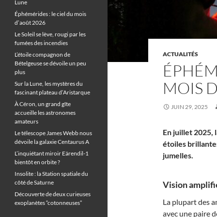
Lune
Éphémérides : le ciel du mois
d’août 2026
Le Soleil se lève, rougi par les
fumées des incendies
ACTUALITÉS
L’étoile compagnon de
Bételgeuse se dévoile un peu
ÉPHÉMÉ
plus
MOIS D
Sur la Lune, les mystères du
fascinant plateau d’Aristarque
À Céron, un grand gîte
JUIN 29, 2025
accueille les astronomes
amateurs
En juillet 2025
Le télescope James Webb nous
dévoile la galaxie Centaurus A
étoiles brillan
L’inquiétant miroir Eärendil-1
jumelles.
bientôt en orbite ?
Insolite : la Station spatiale du
côté de Saturne
Vision amplifi
Découverte de deux curieuses
La plupart des a
exoplanètes “cotonneuses”
avec une paire de