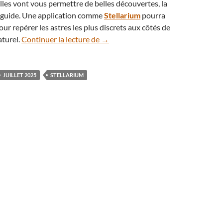
Elles vont vous permettre de belles découvertes, la
 guide. Une application comme
Stellarium
pourra
our repérer les astres les plus discrets aux côtés de
Éphémérides : le ciel du mois de juil
aturel.
Continuer la lecture de
→
JUILLET 2025
STELLARIUM