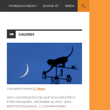
ALLER AU CONTENU
POURQUOI CE BLOG ?
QUI SUIS-JE ?
VIDÉOS
GALERIES
Cette galerie contient
27 photos
.
2019 : LES IMAGES DU CIEL QUE VOUS AVEZ (PEUT-
ÊTRE) MANQUÉES
DÉCEMBRE 30, 2019
JEAN-
BAPTISTE FELDMANN
11 COMMENTAIRES