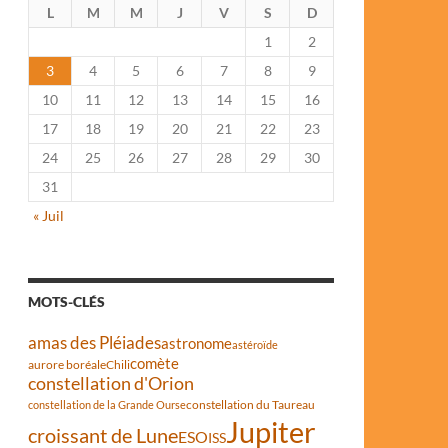
L
M
M
J
V
S
D
1
2
3
4
5
6
7
8
9
10
11
12
13
14
15
16
17
18
19
20
21
22
23
24
25
26
27
28
29
30
31
« Juil
MOTS-CLÉS
amas des Pléiades
astronome
astéroïde
comète
aurore boréale
Chili
constellation d'Orion
constellation du Taureau
constellation de la Grande Ourse
Jupiter
croissant de Lune
ESO
ISS