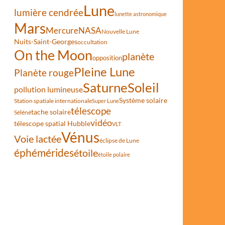
Lune
lumière cendrée
lunette astronomique
Mars
Mercure
NASA
Nouvelle Lune
let 2025
Nuits-Saint-Georges
occultation
On the Moon
planète
opposition
Pleine Lune
Planète rouge
Saturne
Soleil
pollution lumineuse
Système solaire
Station spatiale internationale
Super Lune
télescope
tache solaire
Séléné
vidéo
télescope spatial Hubble
VLT
Vénus
Voie lactée
éclipse de Lune
éphémérides
étoile
étoile polaire