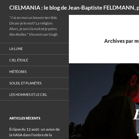
Recherche
CIELMANIA : le blog de Jean-Baptiste FELDMANN, p
"J'ai en moi un besoin terrible.
Dirais-je le mot? La religion.
Alors, je sors la nuit et je peins
des étoiles." Vincent van Gogh
Archives par mo
LA LUNE
CIEL ÉTOILÉ
MÉTÉORES
SOLEIL ET PLANÈTES
LES HOMMES ET LE CIEL
ARTICLES RÉCENTS
Éclipse du 12 août : un avion de
la NASA dans l’ombre de la