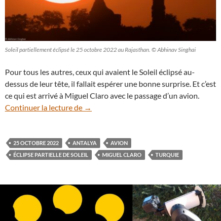
Soleil partiellement éclipsé le 25 octobre 2022 au Rajasthan. © Abhinav Singhai
Pour tous les autres, ceux qui avaient le Soleil éclipsé au-
dessus de leur tête, il fallait espérer une bonne surprise. Et c’est
ce qui est arrivé à Miguel Claro avec le passage d’un avion.
En vidéo : un avion s’invite pendant une é
Continuer la lecture de
→
25 OCTOBRE 2022
ANTALYA
AVION
ÉCLIPSE PARTIELLE DE SOLEIL
MIGUEL CLARO
TURQUIE