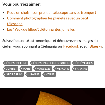
Vous pourriez aimer :
Peut-on choisir son premier télescope sans se tromper ?
Comment photographier les planètes avec un petit
télescope
Les “Yeux de hibou”, d’étonnantes jumelles
Suivez l’actualité astronomique et découvrez mes images du
ciel en vous abonnant à Cielmania sur
Facebook
et sur
Bluesky
.
ÉCLIPSE DE LUNE
ÉCLIPSE PARTIELLE DE SOLEIL
ÉPHÉMÉRIDES
JUPITER
MARS
MARS 2025
MERCURE
SATURNE
STELLARIUM
URANUS
VÉNUS