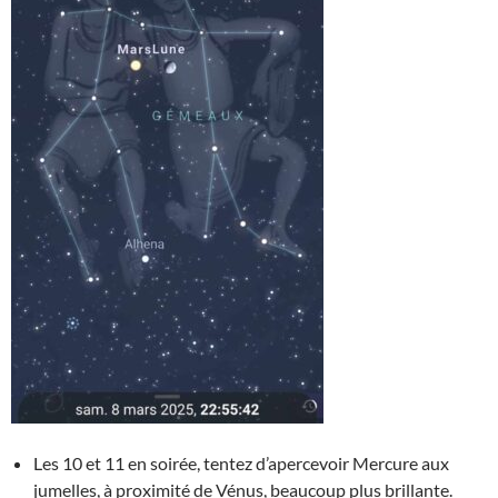
Les 10 et 11 en soirée, tentez d’apercevoir Mercure aux
jumelles, à proximité de Vénus, beaucoup plus brillante.