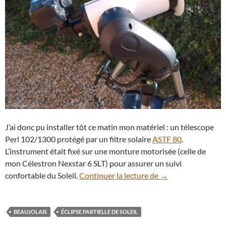
J’ai donc pu installer tôt ce matin mon matériel : un télescope
Perl 102/1300 protégé par un filtre solaire
ASTF 80
.
L’instrument était fixé sur une monture motorisée (celle de
mon Célestron Nexstar 6 SLT) pour assurer un suivi
25 octobre : l’éclip
confortable du Soleil.
Continuer la lecture de
→
BEAUJOLAIS
ÉCLIPSE PARTIELLE DE SOLEIL