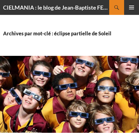
Recherche
CIELMANIA : le blog de Jean-Baptiste FELDMANN, photographe du ciel
ALLER
MENU
AU
PRINCI
CONTENU
Archives par mot-clé : éclipse partielle de Soleil