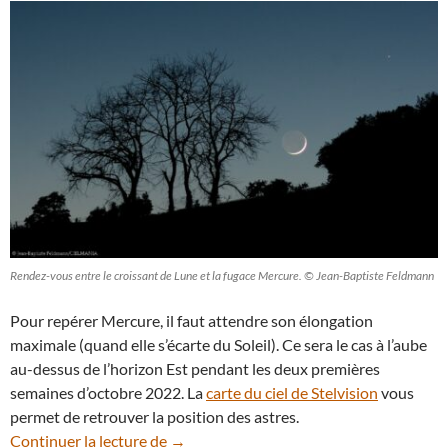
Rendez-vous entre le croissant de Lune et la fugace Mercure. © Jean-Baptiste Feldmann
Pour repérer Mercure, il faut attendre son élongation
maximale (quand elle s’écarte du Soleil). Ce sera le cas à l’aube
au-dessus de l’horizon Est pendant les deux premières
semaines d’octobre 2022. La
carte du ciel de Stelvision
vous
permet de retrouver la position des astres.
Éphémérides : que voir dans le ciel au m
Continuer la lecture de
→