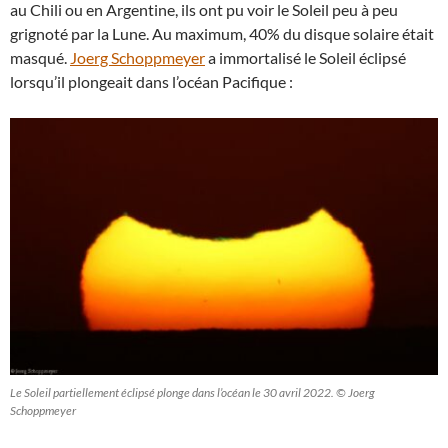
au Chili ou en Argentine, ils ont pu voir le Soleil peu à peu
grignoté par la Lune. Au maximum, 40% du disque solaire était
masqué.
Joerg Schoppmeyer
a immortalisé le Soleil éclipsé
lorsqu’il plongeait dans l’océan Pacifique :
Le Soleil partiellement éclipsé plonge dans l’océan le 30 avril 2022. © Joerg
Schoppmeyer