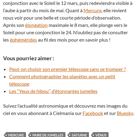
conjonction avec le Soleil le 12 mars, puis redeviendra visible à
l’aube à partir du mois de mai. Quant à
Mercure
, elle revient
nous voir pour une belle et courte période d’observation.
Après son
élongation
maximale le 8 mars, elle plonge vers le
Soleil pour une conjonction le 24. N’oubliez pas de consulter
les
éphémérides
au fil des mois pour en savoir plus !
Vous pourriez aimer :
Peut-on choisir son premier télescope sans se tromper ?
Comment photographier les planètes avec un petit
télescope
Les “Yeux de hibou”, d’étonnantes jumelles
Suivez l’actualité astronomique et découvrez mes images du
ciel en vous abonnant à Cielmania sur
Facebook
et sur
Bluesky
.
MERCURE
PAIRE DE JUMELLES
SATURNE
VÉNUS