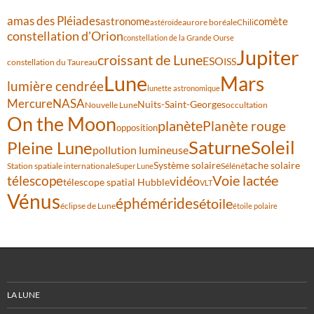
amas des Pléiades
comète
astronome
aurore boréale
astéroïde
Chili
constellation d'Orion
constellation de la Grande Ourse
Jupiter
croissant de Lune
ESO
ISS
constellation du Taureau
Lune
Mars
lumière cendrée
lunette astronomique
Mercure
NASA
Nuits-Saint-Georges
Nouvelle Lune
occultation
On the Moon
planète
Planète rouge
opposition
Saturne
Soleil
Pleine Lune
pollution lumineuse
Système solaire
tache solaire
Station spatiale internationale
Séléné
Super Lune
Voie lactée
télescope
vidéo
télescope spatial Hubble
VLT
Vénus
éphémérides
étoile
éclipse de Lune
étoile polaire
LA LUNE