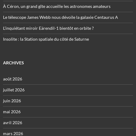
À Céron, un grand gîte accueille les astronomes amateurs
Le télescope James Webb nous dévoile la galaxie Centaurus A
L’inquiétant miroir Eärendil-1 bientôt en orbite ?
Insolite : la Station spatiale du côté de Saturne
ARCHIVES
août 2026
juillet 2026
juin 2026
mai 2026
avril 2026
mars 2026