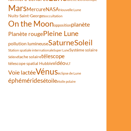
Mars
Mercure
NASA
Nouvelle Lune
Nuits-Saint-Georges
occultation
On the Moon
planète
opposition
Pleine Lune
Planète rouge
Saturne
Soleil
pollution lumineuse
Système solaire
Station spatiale internationale
Super Lune
télescope
tache solaire
Séléné
vidéo
télescope spatial Hubble
VLT
Vénus
Voie lactée
éclipse de Lune
éphémérides
étoile
étoile polaire