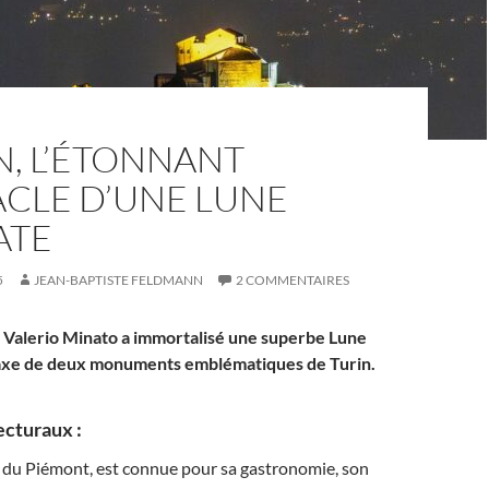
N, L’ÉTONNANT
ACLE D’UNE LUNE
ATE
5
JEAN-BAPTISTE FELDMANN
2 COMMENTAIRES
Valerio Minato a immortalisé une superbe Lune
l’axe de deux monuments emblématiques de Turin.
ecturaux :
le du Piémont, est connue pour sa gastronomie, son