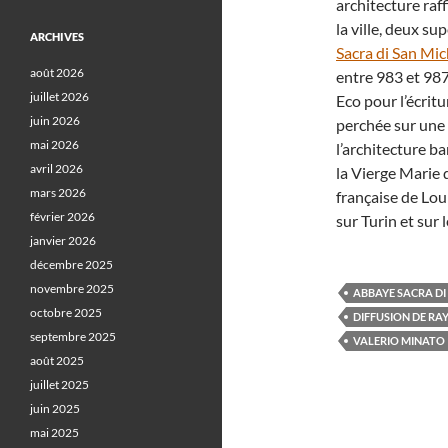
architecture raff
la ville, deux sup
ARCHIVES
Sacra di San Mic
août 2026
entre 983 et 98
juillet 2026
Eco pour l’écrit
juin 2026
perchée sur une 
mai 2026
l’architecture ba
avril 2026
la Vierge Marie d
mars 2026
française de Lou
février 2026
sur Turin et sur 
janvier 2026
décembre 2025
novembre 2025
ABBAYE SACRA DI
octobre 2025
DIFFUSION DE RA
septembre 2025
VALERIO MINATO
août 2025
juillet 2025
juin 2025
mai 2025