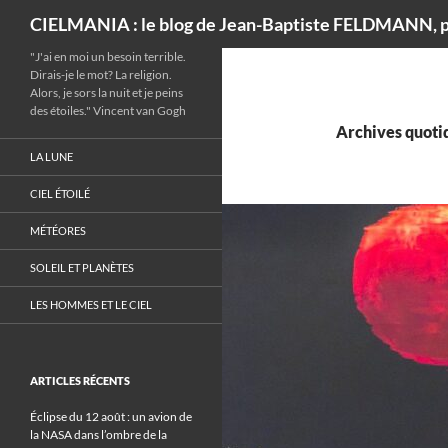
Recherche
CIELMANIA : le blog de Jean-Baptiste FELDMANN, p
"J'ai en moi un besoin terrible.
Dirais-je le mot? La religion.
Alors, je sors la nuit et je peins
des étoiles." Vincent van Gogh
Archives quotid
LA LUNE
CIEL ÉTOILÉ
MÉTÉORES
SOLEIL ET PLANÈTES
LES HOMMES ET LE CIEL
ARTICLES RÉCENTS
Éclipse du 12 août : un avion de
la NASA dans l’ombre de la