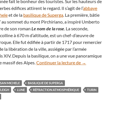
inée fait le bonheur des touristes. Sur les hauteurs de
erbes édifices attirent le regard. Il s’agit de l’
abbaye
hele
et de la
basilique de Superga
. La première, bâtie
7 au sommet du mont Pirchiriano, a inspiré Umberto
ure de son roman
Le nom de la rose
. La seconde,
colline à 670 m d’altitude, est un chef-d’œuvre de
roque. Elle fut édifiée à partir de 1717 pour remercier
e la libération de la ville, assiégée par l’armée
is XIV. Depuis la basilique, on a une vue panoramique
À Turin, l’étonnant spe
le massif des Alpes.
Continuer la lecture de
→
 SAN MICHELE
BASILIQUE DE SUPERGA
YLEIGH
LUNE
RÉFRACTION ATMOSPHÉRIQUE
TURIN