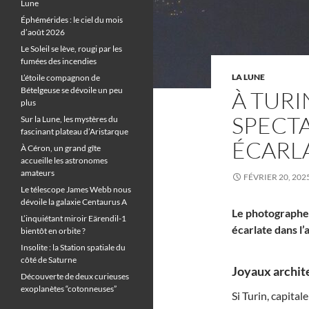
Lune
Éphémérides : le ciel du mois
d’août 2026
Le Soleil se lève, rougi par les
fumées des incendies
LA LUNE
L’étoile compagnon de
Bételgeuse se dévoile un peu
À TURI
plus
SPECT
Sur la Lune, les mystères du
fascinant plateau d’Aristarque
ÉCARL
À Céron, un grand gîte
accueille les astronomes
amateurs
FÉVRIER 20, 202
Le télescope James Webb nous
dévoile la galaxie Centaurus A
Le photographe 
L’inquiétant miroir Eärendil-1
écarlate dans 
bientôt en orbite ?
Insolite : la Station spatiale du
côté de Saturne
Joyaux archit
Découverte de deux curieuses
exoplanètes “cotonneuses”
Si Turin, capita