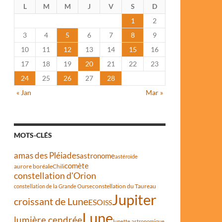
L
M
M
J
V
S
D
1
2
3
4
5
6
7
8
9
10
11
12
13
14
15
16
17
18
19
20
21
22
23
24
25
26
27
28
« Jan
Mar »
ctacle d’une Lune écarlate
MOTS-CLÉS
amas des Pléiades
astronome
astéroïde
comète
aurore boréale
Chili
constellation d'Orion
constellation du Taureau
constellation de la Grande Ourse
Jupiter
croissant de Lune
ESO
ISS
Lune
lumière cendrée
lunette astronomique