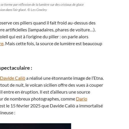
e forme par réflexion de la lumière sur des cristaux de glace
on dans l’air glacé. © Les Cowley
serve ces piliers quand il fait froid au-dessus des
re artificielles (lampadaires, phares de voiture…).
Soleil qui est à l’origine du pilier : on parle alors
re
. Mais cette fois, la source de lumière est beaucoup
pectaculaire :
Davide Caliò
a réalisé une étonnante image de l’Etna.
tout de nuit, le volcan sicilien offre des vues à couper
il entre en éruption. Il est d’ailleurs une source
pour de nombreux photographes, comme
Dario
c’est le 15 février 2025 que Davide Caliò a immortalisé
ineuse :