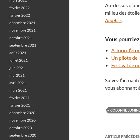
mars 2022
Au-dessus d’une 
février 2022
milieu des étoil
janvier 2022
Atoptics
.
décembre 2021
novembre 2021
octobre 2021
Vous pourriez 
septembre 2021
À Turin, l’ét
août 2021
Un pilote de 
juillet 2021
Festival de n
juin 2021
mai 2021
Suivez l’actuali
avril 2021
vous abonnant à
mars 2021
février 2021
janvier 2021
COLONNE LUMIN
décembre 2020
novembre 2020
octobre 2020
Navigati
septembre 2020
ARTICLE PRÉCÉDE