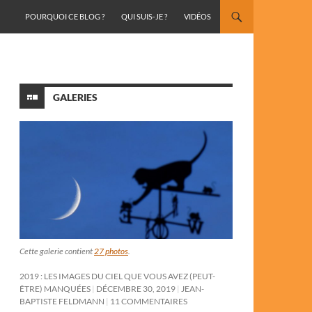
ALLER AU CONTENU
POURQUOI CE BLOG ?
QUI SUIS-JE ?
VIDÉOS
GALERIES
Cette galerie contient
27 photos
.
2019 : LES IMAGES DU CIEL QUE VOUS AVEZ (PEUT-
ÊTRE) MANQUÉES
DÉCEMBRE 30, 2019
JEAN-
BAPTISTE FELDMANN
11 COMMENTAIRES