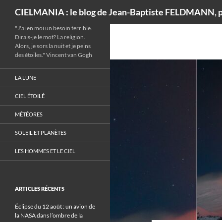
Recherche
CIELMANIA : le blog de Jean-Baptiste FELDMANN, p
"J'ai en moi un besoin terrible.
Dirais-je le mot? La religion.
Alors, je sors la nuit et je peins
des étoiles." Vincent van Gogh
LA LUNE
CIEL ÉTOILÉ
MÉTÉORES
SOLEIL ET PLANÈTES
LES HOMMES ET LE CIEL
ARTICLES RÉCENTS
Éclipse du 12 août : un avion de
la NASA dans l’ombre de la