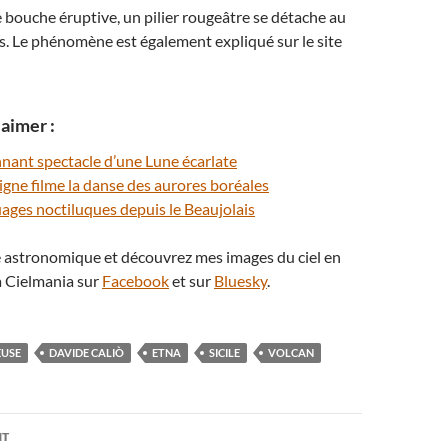
bouche éruptive, un pilier rougeâtre se détache au
es. Le phénomène est également expliqué sur le site
aimer :
onnant spectacle d’une Lune écarlate
ligne filme la danse des aurores boréales
uages noctiluques depuis le Beaujolais
té astronomique et découvrez mes images du ciel en
 Cielmania sur
Facebook
et sur
Bluesky
.
EUSE
DAVIDE CALIÒ
ETNA
SICILE
VOLCAN
on
NT