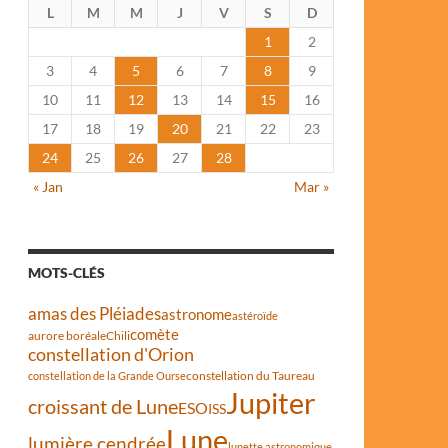
L
M
M
J
V
S
D
1
2
3
4
5
6
7
8
9
10
11
12
13
14
15
16
17
18
19
20
21
22
23
24
25
26
27
28
« Jan
Mar »
MOTS-CLÉS
amas des Pléiades
astronome
astéroïde
comète
aurore boréale
Chili
constellation d'Orion
constellation du Taureau
constellation de la Grande Ourse
Jupiter
croissant de Lune
ESO
ISS
Lune
lumière cendrée
lunette astronomique