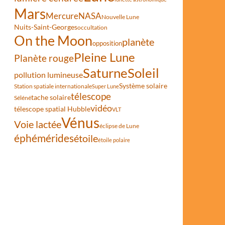
Mars
Mercure
NASA
Nouvelle Lune
Nuits-Saint-Georges
occultation
On the Moon
planète
opposition
Pleine Lune
Planète rouge
Saturne
Soleil
pollution lumineuse
Système solaire
Station spatiale internationale
Super Lune
télescope
tache solaire
Séléné
vidéo
télescope spatial Hubble
VLT
Vénus
Voie lactée
éclipse de Lune
éphémérides
étoile
étoile polaire