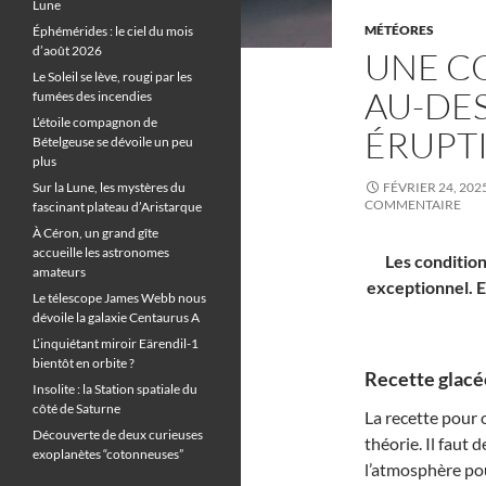
Lune
MÉTÉORES
Éphémérides : le ciel du mois
d’août 2026
UNE C
Le Soleil se lève, rougi par les
AU-DES
fumées des incendies
L’étoile compagnon de
ÉRUPT
Bételgeuse se dévoile un peu
plus
Sur la Lune, les mystères du
FÉVRIER 24, 202
COMMENTAIRE
fascinant plateau d’Aristarque
À Céron, un grand gîte
accueille les astronomes
Les condition
amateurs
exceptionnel. 
Le télescope James Webb nous
dévoile la galaxie Centaurus A
L’inquiétant miroir Eärendil-1
bientôt en orbite ?
Recette glacée
Insolite : la Station spatiale du
côté de Saturne
La recette pour
Découverte de deux curieuses
théorie. Il faut
exoplanètes “cotonneuses”
l’atmosphère po