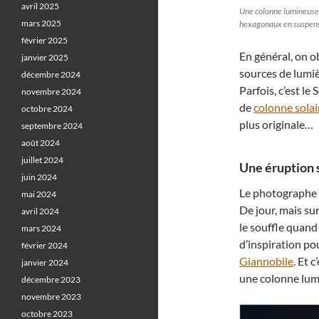
avril 2025
Une colonne lumineuse s
mars 2025
hexagonaux en suspensi
février 2025
En général, on ob
janvier 2025
sources de lumiè
décembre 2024
Parfois, c’est le 
novembre 2024
de
colonne solai
octobre 2024
plus originale…
septembre 2024
août 2024
juillet 2024
Une éruption s
juin 2024
Le photographe
mai 2024
De jour, mais sur
avril 2024
le souffle quand 
mars 2024
d’inspiration 
février 2024
Giannobile
. Et 
janvier 2024
une colonne lum
décembre 2023
novembre 2023
octobre 2023