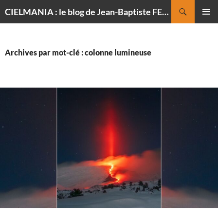
Recherche
CIELMANIA : le blog de Jean-Baptiste FELDMANN, photographe du ciel
ALLER
MENU
AU
PRINCI
CONTENU
Archives par mot-clé : colonne lumineuse