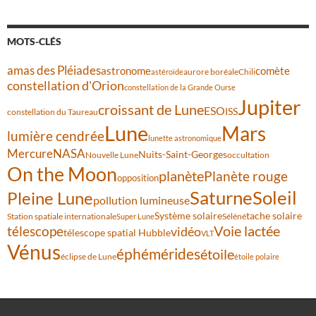
MOTS-CLÉS
amas des Pléiades
comète
astronome
aurore boréale
astéroïde
Chili
constellation d'Orion
constellation de la Grande Ourse
Jupiter
croissant de Lune
ESO
ISS
constellation du Taureau
Lune
Mars
lumière cendrée
lunette astronomique
Mercure
NASA
Nuits-Saint-Georges
Nouvelle Lune
occultation
On the Moon
planète
Planète rouge
opposition
Saturne
Soleil
Pleine Lune
pollution lumineuse
Système solaire
tache solaire
Station spatiale internationale
Séléné
Super Lune
Voie lactée
télescope
vidéo
télescope spatial Hubble
VLT
Vénus
éphémérides
étoile
éclipse de Lune
étoile polaire