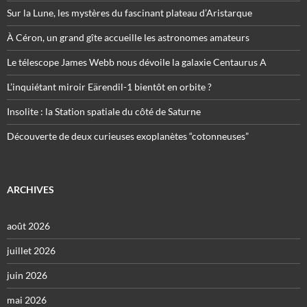
Sur la Lune, les mystères du fascinant plateau d’Aristarque
À Céron, un grand gîte accueille les astronomes amateurs
Le télescope James Webb nous dévoile la galaxie Centaurus A
L’inquiétant miroir Eärendil-1 bientôt en orbite ?
Insolite : la Station spatiale du côté de Saturne
Découverte de deux curieuses exoplanètes “cotonneuses”
ARCHIVES
août 2026
juillet 2026
juin 2026
mai 2026