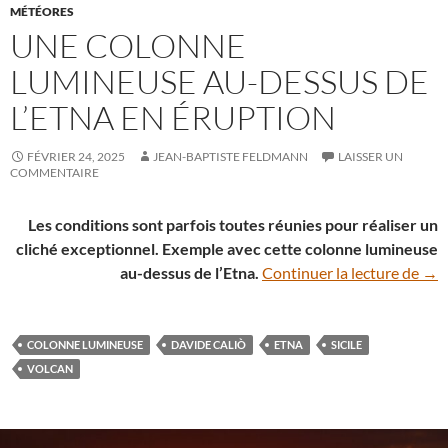
MÉTÉORES
UNE COLONNE
LUMINEUSE AU-DESSUS DE
L’ETNA EN ÉRUPTION
FÉVRIER 24, 2025
JEAN-BAPTISTE FELDMANN
LAISSER UN
COMMENTAIRE
Les conditions sont parfois toutes réunies pour réaliser un
cliché exceptionnel. Exemple avec cette colonne lumineuse
Une
au-dessus de l’Etna.
Continuer la lecture de
→
COLONNE LUMINEUSE
DAVIDE CALIÒ
ETNA
SICILE
VOLCAN