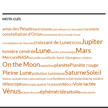
MOTS-CLÉS
amas des Pléiades
comète
astronome
aurore boréale
astéroïde
Chili
constellation d'Orion
constellation de la Grande Ourse
Jupiter
croissant de Lune
ESO
ISS
constellation du Taureau
Lune
Mars
lumière cendrée
lunette astronomique
Mercure
NASA
Nuits-Saint-Georges
Nouvelle Lune
occultation
On the Moon
planète
Planète rouge
opposition
Saturne
Soleil
Pleine Lune
pollution lumineuse
Système solaire
tache solaire
Station spatiale internationale
Séléné
Super Lune
Voie lactée
télescope
vidéo
télescope spatial Hubble
VLT
Vénus
éphémérides
étoile
éclipse de Lune
étoile polaire