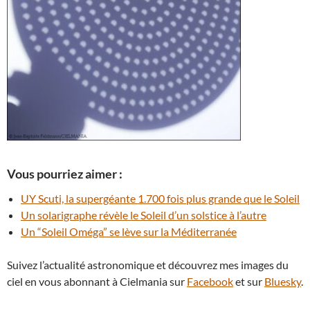
Vous pourriez aimer :
UY Scuti, la supergéante 1.700 fois plus grande que le Soleil
Un solarigraphe révèle le Soleil d’un solstice à l’autre
Un “Soleil Oméga” se lève sur la Méditerranée
Suivez l’actualité astronomique et découvrez mes images du
ciel en vous abonnant à Cielmania sur
Facebook
et sur
Bluesky
.