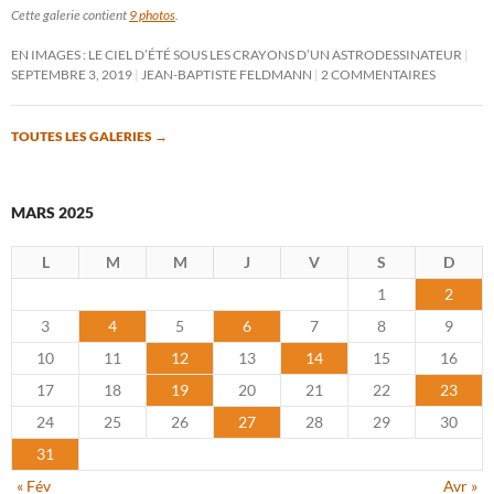
Cette galerie contient
9 photos
.
EN IMAGES : LE CIEL D’ÉTÉ SOUS LES CRAYONS D’UN ASTRODESSINATEUR
SEPTEMBRE 3, 2019
JEAN-BAPTISTE FELDMANN
2 COMMENTAIRES
TOUTES LES GALERIES
→
MARS 2025
L
M
M
J
V
S
D
1
2
3
4
5
6
7
8
9
10
11
12
13
14
15
16
17
18
19
20
21
22
23
24
25
26
27
28
29
30
31
« Fév
Avr »