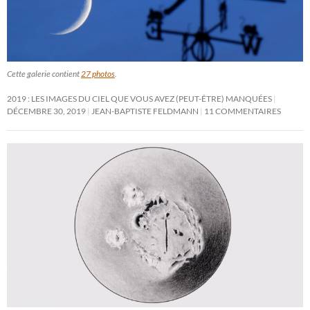
Cette galerie contient
27 photos
.
2019 : LES IMAGES DU CIEL QUE VOUS AVEZ (PEUT-ÊTRE) MANQUÉES
DÉCEMBRE 30, 2019
JEAN-BAPTISTE FELDMANN
11 COMMENTAIRES