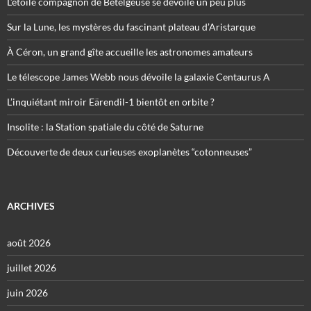
L’étoile compagnon de Bételgeuse se dévoile un peu plus
Sur la Lune, les mystères du fascinant plateau d’Aristarque
À Céron, un grand gîte accueille les astronomes amateurs
Le télescope James Webb nous dévoile la galaxie Centaurus A
L’inquiétant miroir Eärendil-1 bientôt en orbite ?
Insolite : la Station spatiale du côté de Saturne
Découverte de deux curieuses exoplanètes “cotonneuses”
ARCHIVES
août 2026
juillet 2026
juin 2026