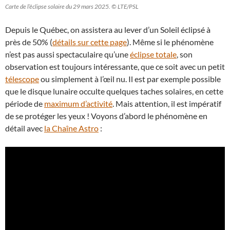
Carte de l’éclipse solaire du 29 mars 2025. © LTE/PSL
Depuis le Québec, on assistera au lever d’un Soleil éclipsé à
près de 50% (
détails sur cette page
). Même si le phénomène
n’est pas aussi spectaculaire qu’une
éclipse totale
, son
observation est toujours intéressante, que ce soit avec un petit
télescope
ou simplement à l’œil nu. Il est par exemple possible
que le disque lunaire occulte quelques taches solaires, en cette
période de
maximum d’activité
. Mais attention, il est impératif
de se protéger les yeux ! Voyons d’abord le phénomène en
détail avec
la Chaîne Astro
: