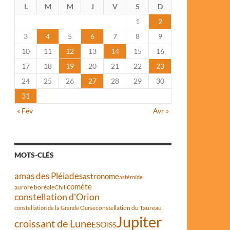
L
M
M
J
V
S
D
1
2
3
4
5
6
7
8
9
10
11
12
13
14
15
16
17
18
19
20
21
22
23
24
25
26
27
28
29
30
31
« Fév
Avr »
MOTS-CLÉS
amas des Pléiades
astronome
astéroïde
comète
aurore boréale
Chili
constellation d'Orion
constellation du Taureau
constellation de la Grande Ourse
Jupiter
croissant de Lune
ESO
ISS