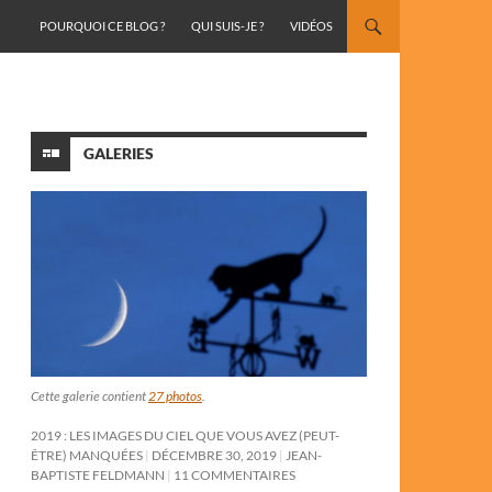
ALLER AU CONTENU
POURQUOI CE BLOG ?
QUI SUIS-JE ?
VIDÉOS
GALERIES
Cette galerie contient
27 photos
.
2019 : LES IMAGES DU CIEL QUE VOUS AVEZ (PEUT-
ÊTRE) MANQUÉES
DÉCEMBRE 30, 2019
JEAN-
BAPTISTE FELDMANN
11 COMMENTAIRES