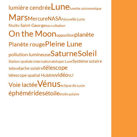
Lune
lumière cendrée
lunette astronomique
Mars
Mercure
NASA
Nouvelle Lune
Nuits-Saint-Georges
occultation
On the Moon
planète
opposition
ctivité solaire de l’année 2024
Pleine Lune
Planète rouge
Saturne
Soleil
pollution lumineuse
Système solaire
Station spatiale internationale
Super Lune
télescope
tache solaire
Séléné
vidéo
télescope spatial Hubble
VLT
Vénus
Voie lactée
éclipse de Lune
éphémérides
étoile
étoile polaire