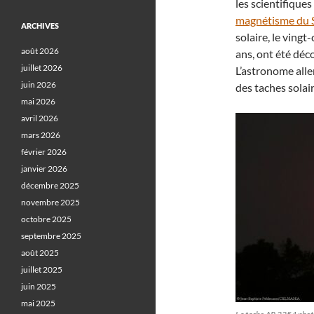
les scientifique
magnétisme du S
ARCHIVES
solaire, le ving
août 2026
ans, ont été déc
juillet 2026
L’astronome alle
juin 2026
des taches solair
mai 2026
avril 2026
mars 2026
février 2026
janvier 2026
décembre 2025
novembre 2025
octobre 2025
septembre 2025
août 2025
juillet 2025
juin 2025
mai 2025