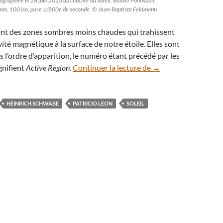
graphiée le 28 juin 2023 au coucher du Soleil. Boîtier Panasonic
mm, 100 iso, pose 1/800e de seconde. © Jean-Baptiste Feldmann
ont des zones sombres moins chaudes qui trahissent
ité magnétique à la surface de notre étoile. Elles sont
l’ordre d’apparition, le numéro étant précédé par les
Visualisez l’intense a
gnifient
Active Region
.
Continuer la lecture de
→
HEINRICH SCHWABE
PATRICIO LEON
SOLEIL