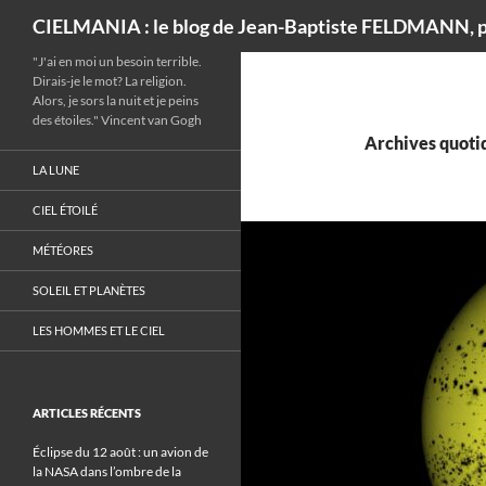
Recherche
CIELMANIA : le blog de Jean-Baptiste FELDMANN, p
"J'ai en moi un besoin terrible.
Dirais-je le mot? La religion.
Alors, je sors la nuit et je peins
des étoiles." Vincent van Gogh
Archives quotid
LA LUNE
CIEL ÉTOILÉ
MÉTÉORES
SOLEIL ET PLANÈTES
LES HOMMES ET LE CIEL
ARTICLES RÉCENTS
Éclipse du 12 août : un avion de
la NASA dans l’ombre de la