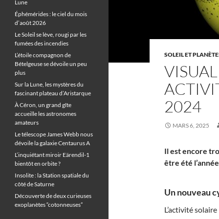
Lune
Éphémérides : le ciel du mois
d’août 2026
Le Soleil se lève, rougi par les
fumées des incendies
SOLEIL ET PLANÈTE
L’étoile compagnon de
Bételgeuse se dévoile un peu
VISUAL
plus
ACTIVI
Sur la Lune, les mystères du
fascinant plateau d’Aristarque
2024
À Céron, un grand gîte
accueille les astronomes
amateurs
MARS 6, 2025
Le télescope James Webb nous
dévoile la galaxie Centaurus A
Il est encore tr
L’inquiétant miroir Eärendil-1
être été l’année
bientôt en orbite ?
Insolite : la Station spatiale du
côté de Saturne
Un nouveau cyc
Découverte de deux curieuses
exoplanètes “cotonneuses”
L’activité solair