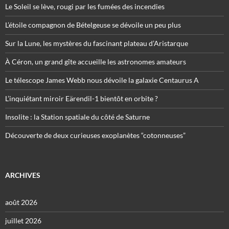
Le Soleil se lève, rougi par les fumées des incendies
L’étoile compagnon de Bételgeuse se dévoile un peu plus
Sur la Lune, les mystères du fascinant plateau d’Aristarque
À Céron, un grand gîte accueille les astronomes amateurs
Le télescope James Webb nous dévoile la galaxie Centaurus A
L’inquiétant miroir Eärendil-1 bientôt en orbite ?
Insolite : la Station spatiale du côté de Saturne
Découverte de deux curieuses exoplanètes “cotonneuses”
ARCHIVES
août 2026
juillet 2026