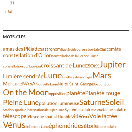
31
« Juil
MOTS-CLÉS
amas des Pléiades
comète
astronome
aurore boréale
astéroïde
Chili
constellation d'Orion
constellation de la Grande Ourse
Jupiter
croissant de Lune
ESO
ISS
constellation du Taureau
Lune
Mars
lumière cendrée
lunette astronomique
Mercure
NASA
Nuits-Saint-Georges
Nouvelle Lune
occultation
On the Moon
planète
Planète rouge
opposition
Saturne
Soleil
Pleine Lune
pollution lumineuse
Système solaire
tache solaire
Station spatiale internationale
Séléné
Super Lune
Voie lactée
télescope
vidéo
télescope spatial Hubble
VLT
Vénus
éphémérides
étoile
éclipse de Lune
étoile polaire