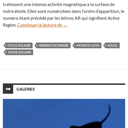
trahissent une intense activité magnétique à la surface de
notre étoile. Elles sont numérotées dans l’ordre d’apparition, le
numéro étant précédé par les lettres AR qui signifient
Active
Visualisez l’intense activité solai
Region
.
Continuer la lecture de
→
CYCLE SOLAIRE
HEINRICH SCHWABE
PATRICIO LEON
SOLEIL
TACHE SOLAIRE
GALERIES