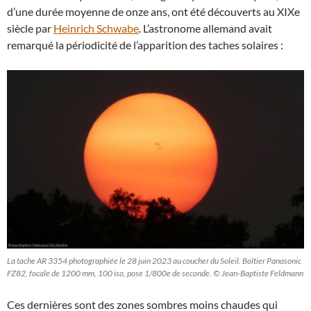
d’une durée moyenne de onze ans, ont été découverts au XIXe
siècle par
Heinrich Schwabe
. L’astronome allemand avait
remarqué la périodicité de l’apparition des taches solaires :
La tache AR 3354 photographiée le 28 juin 2023 au coucher du Soleil. Boîtier Panasonic
FZ82, focale de 1200 mm, 100 iso, pose 1/800e de seconde. © Jean-Baptiste Feldmann
Ces dernières sont des zones sombres moins chaudes qui