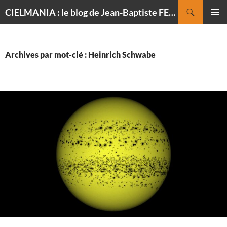
Recherche
CIELMANIA : le blog de Jean-Baptiste FELDMANN, photographe du ciel
ALLER
MENU
AU
PRINCI
CONTENU
Archives par mot-clé : Heinrich Schwabe