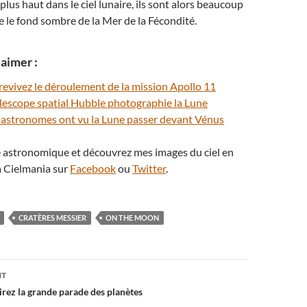
 plus haut dans le ciel lunaire, ils sont alors beaucoup
ue le fond sombre de la Mer de la Fécondité.
aimer :
 revivez le déroulement de la mission Apollo 11
 télescope spatial Hubble photographie la Lune
s astronomes ont vu la Lune passer devant Vénus
té astronomique et découvrez mes images du ciel en
 Cielmania sur
Facebook
ou
Twitter
.
CRATÈRES MESSIER
ON THE MOON
on
NT
irez la grande parade des planètes