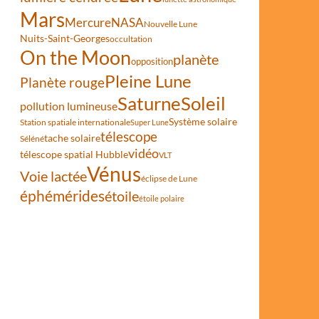
Mars
Mercure
NASA
Nouvelle Lune
Nuits-Saint-Georges
occultation
On the Moon
planète
opposition
Pleine Lune
Planète rouge
Saturne
Soleil
pollution lumineuse
Système solaire
Station spatiale internationale
Super Lune
télescope
tache solaire
Séléné
vidéo
télescope spatial Hubble
VLT
Vénus
Voie lactée
éclipse de Lune
éphémérides
étoile
étoile polaire