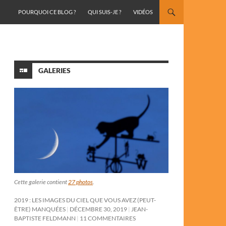
ALLER AU CONTENU
POURQUOI CE BLOG ?
QUI SUIS-JE ?
VIDÉOS
GALERIES
Cette galerie contient
27 photos
.
2019 : LES IMAGES DU CIEL QUE VOUS AVEZ (PEUT-
ÊTRE) MANQUÉES
DÉCEMBRE 30, 2019
JEAN-
BAPTISTE FELDMANN
11 COMMENTAIRES