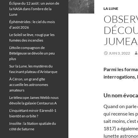
Éclipse du 12 août : un avion de
LA LUNE
la NASA dans l’ombre de la
Lune
OBSERV
Éphémérides : le ciel du mois
DÉCOU
d’août 2026
Le Soleil se lève, rougi par les
JUMEA
fumées des incendies
L’étoile compagnon de
Bételgeuse se dévoile un peu
JUIN 3, 2022
plus
Sur la Lune, les mystères du
Parmi les forma
fascinant plateau d’Aristarque
interrogations,
À Céron, un grand gîte
accueille les astronomes
amateurs
Un nom évocat
Le télescope James Webb nous
dévoile la galaxie Centaurus A
Quand on parle 
L’inquiétant miroir Eärendil-1
qui recense les 
bientôt en orbite ?
sait moins, c’es
Insolite : la Station spatiale du
1817) a égalemen
côté de Saturne
lunette astrono