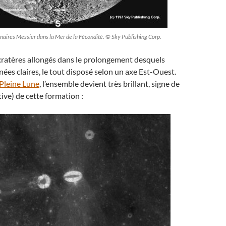
unaires Messier dans la Mer de la Fécondité. © Sky Publishing Corp.
x cratères allongés dans le prolongement desquels
inées claires, le tout disposé selon un axe Est-Ouest.
Pleine Lune
, l’ensemble devient très brillant, signe de
tive) de cette formation :