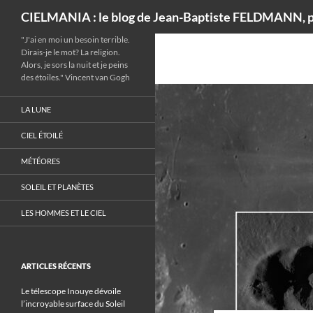
Recherche
CIELMANIA : le blog de Jean-Baptiste FELDMANN, p
"J'ai en moi un besoin terrible.
Dirais-je le mot? La religion.
Alors, je sors la nuit et je peins
des étoiles." Vincent van Gogh
LA LUNE
CIEL ÉTOILÉ
MÉTÉORES
SOLEIL ET PLANÈTES
LES HOMMES ET LE CIEL
ARTICLES RÉCENTS
Le télescope Inouye dévoile
l’incroyable surface du Soleil