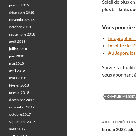
Soleil de plus en
janvier 2019
plus brillants q
décembre 2018
novembre 2018
Vous pourriez 
octobre 2018
septembre 2018
Infographie :
août 2018
Insolite : le
juillet 2018
Au Japon, le
juin 2018
mai 2018
Suivez l’actuali
avril 2018
vous abonnant à
mars 2018
février 2018
janvier 2018
CHARLES MESSIER
décembre 2017
novembre 2017
octobre 2017
Navigati
septembre 2017
ARTICLE PRÉCÉDE
des
août 2017
En juin 2022, adm