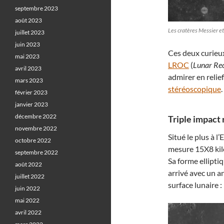
septembre 2023
août 2023
Les cratères Messier e
juillet 2023
juin 2023
Ces deux curieux
mai 2023
LROC
(
Lunar Re
avril 2023
admirer en relie
mars 2023
stéréoscopique
.
février 2023
janvier 2023
décembre 2022
Triple impact 
novembre 2022
Situé le plus à l’
octobre 2022
mesure 15X8 kil
septembre 2022
Sa forme elliptiq
août 2022
arrivé avec un an
juillet 2022
surface lunaire :
juin 2022
mai 2022
avril 2022