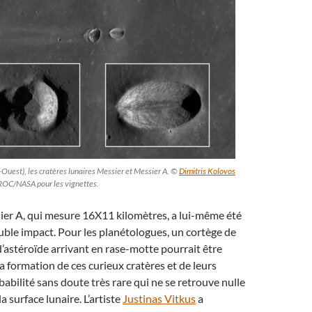
-Ouest), les cratères lunaires Messier et Messier A. ©
Dimitris Kolovos
LROC/NASA pour les vignettes.
ier A, qui mesure 16X11 kilomètres, a lui-même été
ble impact. Pour les planétologues, un cortège de
’astéroïde arrivant en rase-motte pourrait être
a formation de ces curieux cratères et de leurs
babilité sans doute très rare qui ne se retrouve nulle
la surface lunaire. L’artiste
Justinas Vitkus
a