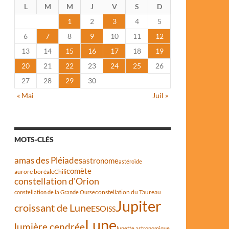
L
M
M
J
V
S
D
1
2
3
4
5
6
7
8
9
10
11
12
13
14
15
16
17
18
19
20
21
22
23
24
25
26
27
28
29
30
« Mai
Juil »
MOTS-CLÉS
amas des Pléiades
astronome
astéroïde
comète
aurore boréale
Chili
constellation d'Orion
constellation du Taureau
constellation de la Grande Ourse
Jupiter
croissant de Lune
ESO
ISS
Lune
lumière cendrée
lunette astronomique