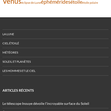
Vénus
éphémérides
étoile
éclipse de Lune
étoile polaire
LA LUNE
CIEL ÉTOILÉ
MÉTÉORES
SOLEIL ET PLANÈTES
LES HOMMES ET LE CIEL
ARTICLES RÉCENTS
Le télescope Inouye dévoile l’incroyable surface du Soleil