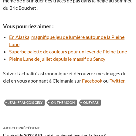
même de distinguer des traces de pas dans la neige au sommet
du Bric Bouchet !
Vous pourriez aimer :
En Alaska, magnifique jeu de lumière autour de la Pleine
Lune
Superbe palette de couleurs pour un lever de Pleine Lune
Pleine Lune de juillet depuis le massif du Sancy
Suivez l’actualité astronomique et découvrez mes images du
ciel en vous abonnant à Cielmania sur
Facebook
ou
Twitter
.
JEAN-FRANÇOIS GELY
ON THE MOON
QUEYRAS
Navigation
ARTICLE PRÉCÉDENT
L’astéroïde 2022 AE1 va-t-il vraiment heurter la Terre ?