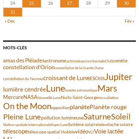
24
25
26
27
28
29
30
31
« Déc
Fév »
MOTS-CLÉS
amas des Pléiades
comète
astronome
aurore boréale
astéroïde
Chili
constellation d'Orion
constellation de la Grande Ourse
Jupiter
croissant de Lune
ESO
ISS
constellation du Taureau
Lune
Mars
lumière cendrée
lunette astronomique
Mercure
NASA
Nuits-Saint-Georges
Nouvelle Lune
occultation
On the Moon
planète
Planète rouge
opposition
Saturne
Soleil
Pleine Lune
pollution lumineuse
Système solaire
tache solaire
Station spatiale internationale
Séléné
Super Lune
Voie lactée
télescope
vidéo
télescope spatial Hubble
VLT