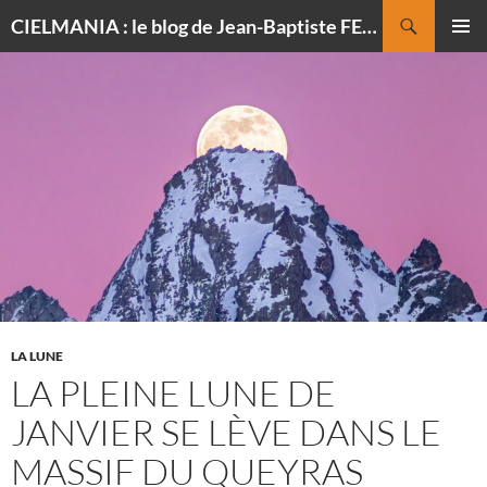
Recherche
CIELMANIA : le blog de Jean-Baptiste FELDMANN, photographe du ciel
ALLER
MENU
AU
PRINCI
CONTENU
LA LUNE
LA PLEINE LUNE DE
JANVIER SE LÈVE DANS LE
MASSIF DU QUEYRAS