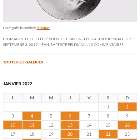
Cette galerie contient
9 photos
.
EN IMAGES : LE CIEL D’ÉTÉ SOUS LES CRAYONS D’UN ASTRODESSINATEUR
SEPTEMBRE 3, 2019
JEAN-BAPTISTE FELDMANN
2 COMMENTAIRES
TOUTES LES GALERIES
→
JANVIER 2022
L
M
M
J
V
S
D
1
2
3
4
5
6
7
8
9
10
11
12
13
14
15
16
17
18
19
20
21
22
23