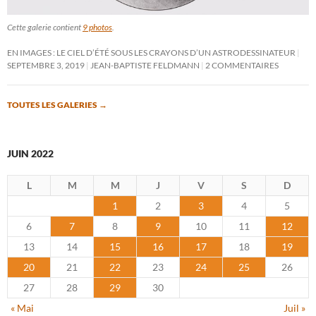
Cette galerie contient
9 photos
.
EN IMAGES : LE CIEL D’ÉTÉ SOUS LES CRAYONS D’UN ASTRODESSINATEUR
SEPTEMBRE 3, 2019
JEAN-BAPTISTE FELDMANN
2 COMMENTAIRES
TOUTES LES GALERIES
→
JUIN 2022
L
M
M
J
V
S
D
1
2
3
4
5
6
7
8
9
10
11
12
13
14
15
16
17
18
19
20
21
22
23
24
25
26
27
28
29
30
« Mai
Juil »