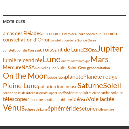
MOTS-CLÉS
amas des Pléiades
comète
astronome
aurore boréale
astéroïde
Chili
constellation d'Orion
constellation de la Grande Ourse
Jupiter
croissant de Lune
ESO
ISS
constellation du Taureau
Lune
Mars
lumière cendrée
lunette astronomique
Mercure
NASA
Nuits-Saint-Georges
Nouvelle Lune
occultation
On the Moon
planète
Planète rouge
opposition
Saturne
Soleil
Pleine Lune
pollution lumineuse
Système solaire
tache solaire
Station spatiale internationale
Séléné
Super Lune
Voie lactée
télescope
vidéo
télescope spatial Hubble
VLT
Vénus
éphémérides
étoile
éclipse de Lune
étoile polaire