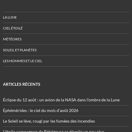
LA LUNE
CIEL ÉTOILÉ
MÉTÉORES
SOLEIL ET PLANÈTES
LES HOMMES ET LE CIEL
ARTICLES RÉCENTS
Éclipse du 12 août : un avion de la NASA dans l’ombre de la Lune
Éphémérides : le ciel du mois d’août 2026
Le Soleil se lève, rougi par les fumées des incendies
L’étoile compagnon de Bételgeuse se dévoile un peu plus