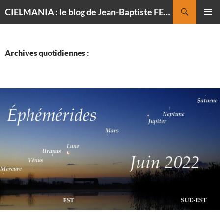
Recherche
CIELMANIA : le blog de Jean-Baptiste FELDMANN, photographe du ciel
ALLER
MENU
AU
PRINCI
CONTENU
Archives quotidiennes :