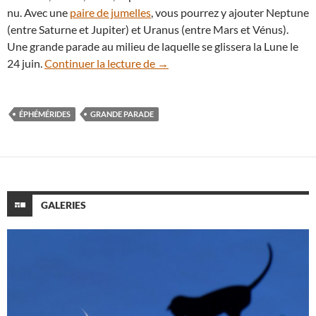
nu. Avec une
paire de jumelles
, vous pourrez y ajouter Neptune
(entre Saturne et Jupiter) et Uranus (entre Mars et Vénus).
Une grande parade au milieu de laquelle se glissera la Lune le
En juin 2022, admirez la grande 
24 juin.
Continuer la lecture de
→
ÉPHÉMÉRIDES
GRANDE PARADE
GALERIES