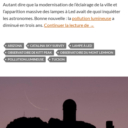
Autant dire que la modernisation de l’éclairage de la ville et
l’apparition massive des lampes à Led avait de quoi inquiéter
les astronomes. Bonne nouvelle : la
pollution lumineuse
a
Tucson, la ville qui 
diminué en trois ans.
Continuer la lecture de
→
ARIZONA
CATALINA SKY SURVEY
LAMPE À LED
OBSERVATOIRE DE KITT PEAK
OBSERVATOIRE DU MONT LEMMON
POLLUTION LUMINEUSE
TUCSON