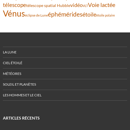
Voie lactée
télescope
vidéo
télescope spatial Hubble
VLT
Vénus
éphémérides
étoile
éclipse de Lune
étoile polaire
LA LUNE
CIEL ÉTOILÉ
MÉTÉORES
SOLEIL ET PLANÈTES
LES HOMMES ET LE CIEL
ARTICLES RÉCENTS