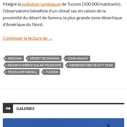
Malgré la
pollution lumineuse
de Tucson (500.000 habitants),
l’observatoire bénéficie d’un climat sec en raison de la
proximité du désert de Sonora, la plus grande zone désertique
d’Amérique du Nord.
Un très fin croissant de Lune sur l’Obser
Continuer la lecture de
→
ARIZONA
DÉSERT DE SONORA
JOHN ASHLEY
MCMATH-PIERCE SOLAR TELESCOPE
OBSERVATOIRE DE KITT PEAK
TÉLESCOPE MAYALL
TUCSON
GALERIES