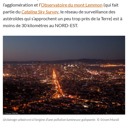
l’agglomération et l’
Observatoire du mont Lemmon
(qui fait
partie du
Catalina Sky Survey
, le réseau de surveillance des
astéroïdes qui s’approchent un peu trop près de la Terre) est à
moins de 30 kilomètres au NORD-EST.
L’éclairage urbain est à l’origine d’une pollution lumineuse galopante. © Sriram Murali