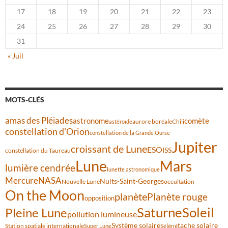
17
18
19
20
21
22
23
24
25
26
27
28
29
30
31
« Juil
MOTS-CLÉS
amas des Pléiades
comète
astronome
aurore boréale
astéroïde
Chili
constellation d'Orion
constellation de la Grande Ourse
Jupiter
croissant de Lune
ESO
ISS
constellation du Taureau
Lune
Mars
lumière cendrée
lunette astronomique
Mercure
NASA
Nuits-Saint-Georges
Nouvelle Lune
occultation
On the Moon
planète
Planète rouge
opposition
Saturne
Soleil
Pleine Lune
pollution lumineuse
Système solaire
tache solaire
Station spatiale internationale
Séléné
Super Lune