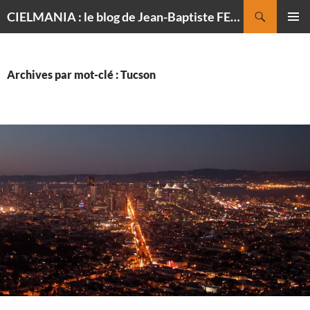
Recherche
CIELMANIA : le blog de Jean-Baptiste FELDMANN, photographe du ciel
ALLER
MENU
AU
PRINCI
CONTENU
Archives par mot-clé : Tucson