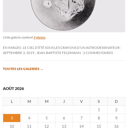
Cette galerie contient
9 photos
.
EN IMAGES : LE CIEL D’ÉTÉ SOUS LES CRAYONS D’UN ASTRODESSINATEUR
SEPTEMBRE 3, 2019
JEAN-BAPTISTE FELDMANN
2 COMMENTAIRES
TOUTES LES GALERIES
→
AOÛT 2026
L
M
M
J
V
S
D
1
2
3
4
5
6
7
8
9
10
11
12
13
14
15
16