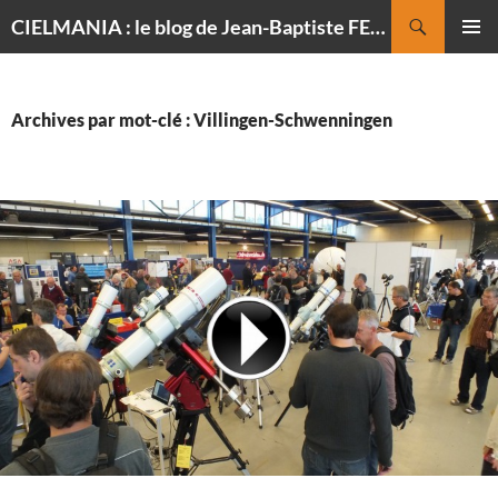
Recherche
CIELMANIA : le blog de Jean-Baptiste FELDMANN, photographe du ciel
ALLER
MENU
AU
PRINCI
CONTENU
Archives par mot-clé : Villingen-Schwenningen