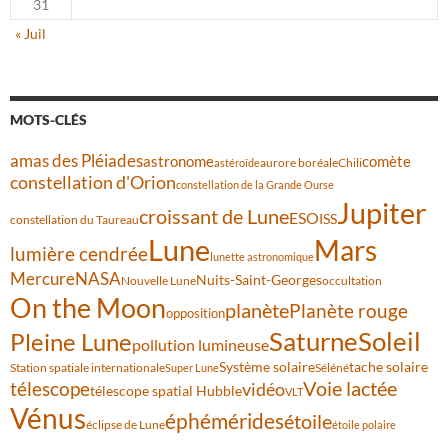
31
« Juil
MOTS-CLÉS
amas des Pléiades
comète
astronome
aurore boréale
astéroïde
Chili
constellation d'Orion
constellation de la Grande Ourse
Jupiter
croissant de Lune
ESO
ISS
constellation du Taureau
Lune
Mars
lumière cendrée
lunette astronomique
Mercure
NASA
Nuits-Saint-Georges
Nouvelle Lune
occultation
On the Moon
planète
Planète rouge
opposition
Saturne
Soleil
Pleine Lune
pollution lumineuse
Système solaire
tache solaire
Station spatiale internationale
Séléné
Super Lune
Voie lactée
télescope
vidéo
télescope spatial Hubble
VLT
Vénus
éphémérides
étoile
éclipse de Lune
étoile polaire