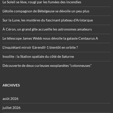
Le Soleil se lève, rougi par les fumées des incendies
L’étoile compagnon de Bételgeuse se dévoile un peu plus
Sur la Lune, les mystères du fascinant plateau d’Aristarque
À Céron, un grand gîte accueille les astronomes amateurs
Le télescope James Webb nous dévoile la galaxie Centaurus A
L’inquiétant miroir Eärendil-1 bientôt en orbite ?
Insolite : la Station spatiale du côté de Saturne
Découverte de deux curieuses exoplanètes “cotonneuses”
ARCHIVES
août 2026
juillet 2026