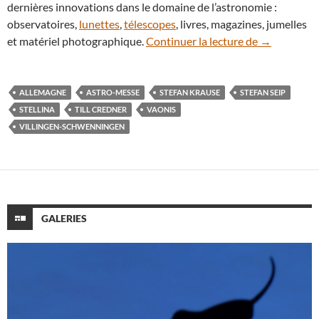
dernières innovations dans le domaine de l’astronomie :
observatoires,
lunettes
,
télescopes
, livres, magazines, jumelles
En vidéo : 
et matériel photographique.
Continuer la lecture de
→
ALLEMAGNE
ASTRO-MESSE
STEFAN KRAUSE
STEFAN SEIP
STELLINA
TILL CREDNER
VAONIS
VILLINGEN-SCHWENNINGEN
GALERIES