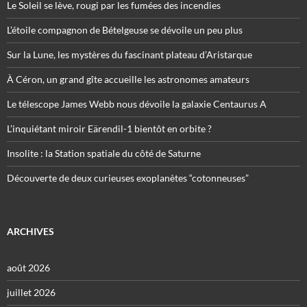
Le Soleil se lève, rougi par les fumées des incendies
L’étoile compagnon de Bételgeuse se dévoile un peu plus
Sur la Lune, les mystères du fascinant plateau d’Aristarque
À Céron, un grand gîte accueille les astronomes amateurs
Le télescope James Webb nous dévoile la galaxie Centaurus A
L’inquiétant miroir Eärendil-1 bientôt en orbite ?
Insolite : la Station spatiale du côté de Saturne
Découverte de deux curieuses exoplanètes “cotonneuses”
ARCHIVES
août 2026
juillet 2026