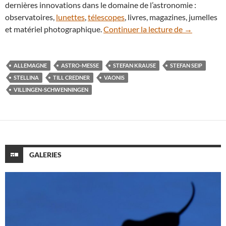
dernières innovations dans le domaine de l’astronomie :
observatoires,
lunettes
,
télescopes
, livres, magazines, jumelles
En vidéo : 
et matériel photographique.
Continuer la lecture de
→
ALLEMAGNE
ASTRO-MESSE
STEFAN KRAUSE
STEFAN SEIP
STELLINA
TILL CREDNER
VAONIS
VILLINGEN-SCHWENNINGEN
GALERIES