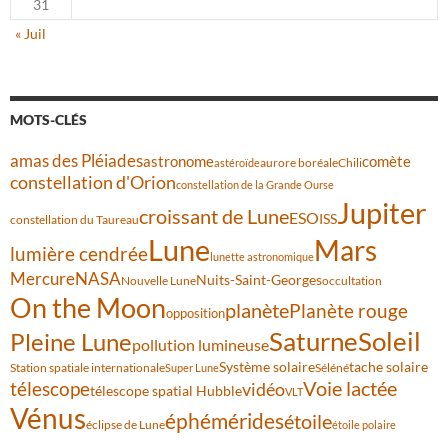
31
« Juil
MOTS-CLÉS
amas des Pléiades
comète
astronome
aurore boréale
astéroïde
Chili
constellation d'Orion
constellation de la Grande Ourse
Jupiter
croissant de Lune
ESO
ISS
constellation du Taureau
Lune
Mars
lumière cendrée
lunette astronomique
Mercure
NASA
Nuits-Saint-Georges
Nouvelle Lune
occultation
On the Moon
planète
Planète rouge
opposition
Saturne
Soleil
Pleine Lune
pollution lumineuse
Système solaire
tache solaire
Station spatiale internationale
Séléné
Super Lune
Voie lactée
télescope
vidéo
télescope spatial Hubble
VLT
Vénus
éphémérides
étoile
éclipse de Lune
étoile polaire