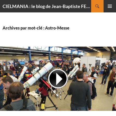
Recherche
CIELMANIA : le blog de Jean-Baptiste FELDMANN, photographe du ciel
ALLER
MENU
AU
PRINCI
CONTENU
Archives par mot-clé : Astro-Messe