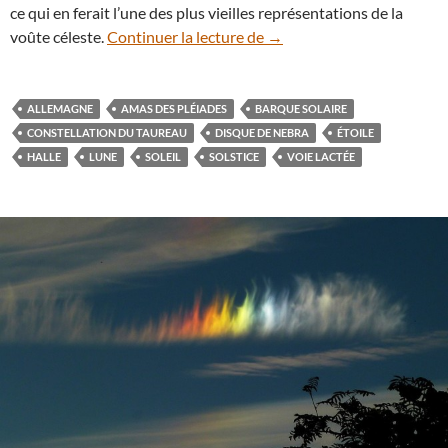
ce qui en ferait l’une des plus vieilles représentations de la
Un morceau de ciel vieux d
voûte céleste.
Continuer la lecture de
→
ALLEMAGNE
AMAS DES PLÉIADES
BARQUE SOLAIRE
CONSTELLATION DU TAUREAU
DISQUE DE NEBRA
ÉTOILE
HALLE
LUNE
SOLEIL
SOLSTICE
VOIE LACTÉE