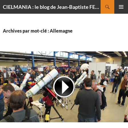
Recherche
CIELMANIA : le blog de Jean-Baptiste FELDMANN, photographe du ciel
ALLER
MENU
AU
PRINCI
CONTENU
Archives par mot-clé : Allemagne