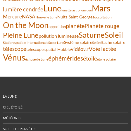
Lune
Mars
lumière cendrée
lunette astronomique
Mercure
NASA
Nuits-Saint-Georges
Nouvelle Lune
occultation
On the Moon
planète
Planète rouge
opposition
Saturne
Soleil
Pleine Lune
pollution lumineuse
Système solaire
tache solaire
Station spatiale internationale
Séléné
Super Lune
Voie lactée
télescope
vidéo
télescope spatial Hubble
VLT
Vénus
éphémérides
étoile
éclipse de Lune
étoile polaire
LA LUNE
CIEL ÉTOILÉ
MÉTÉORES
SOLEIL ET PLANÈTES