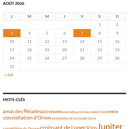
AOÛT 2026
L
M
M
J
V
S
D
1
2
3
4
5
6
7
8
9
10
11
12
13
14
15
16
17
18
19
20
21
22
23
24
25
26
27
28
29
30
31
« Juil
MOTS-CLÉS
amas des Pléiades
comète
astronome
aurore boréale
astéroïde
Chili
constellation d'Orion
constellation de la Grande Ourse
Jupiter
croissant de Lune
ESO
ISS
constellation du Taureau