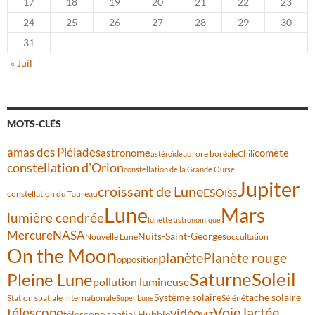
17
18
19
20
21
22
23
24
25
26
27
28
29
30
31
« Juil
MOTS-CLÉS
amas des Pléiades
comète
astronome
aurore boréale
astéroïde
Chili
constellation d'Orion
constellation de la Grande Ourse
Jupiter
croissant de Lune
ESO
ISS
constellation du Taureau
Lune
Mars
lumière cendrée
lunette astronomique
Mercure
NASA
Nuits-Saint-Georges
Nouvelle Lune
occultation
On the Moon
planète
Planète rouge
opposition
Saturne
Soleil
Pleine Lune
pollution lumineuse
Système solaire
tache solaire
Station spatiale internationale
Séléné
Super Lune
Voie lactée
télescope
vidéo
télescope spatial Hubble
VLT