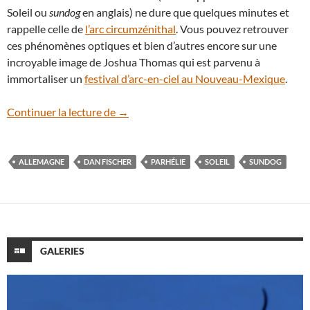
Soleil ou
sundog
en anglais) ne dure que quelques minutes et
rappelle celle de
l’arc circumzénithal
. Vous pouvez retrouver
ces phénomènes optiques et bien d’autres encore sur une
incroyable image de Joshua Thomas qui est parvenu à
immortaliser un
festival d’arc-en-ciel au Nouveau-Mexique
.
Un spectaculaire parhélie photographié
Continuer la lecture de
→
ALLEMAGNE
DAN FISCHER
PARHÉLIE
SOLEIL
SUNDOG
GALERIES