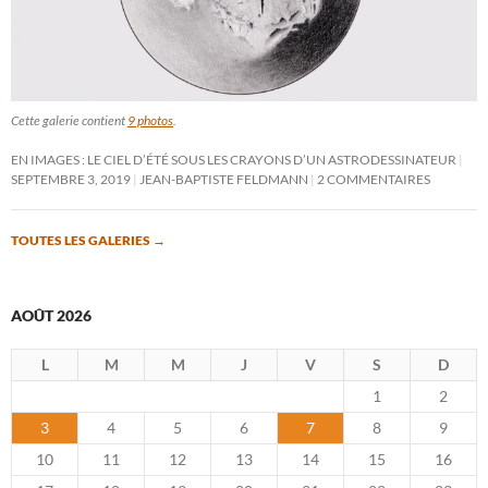
Cette galerie contient
9 photos
.
EN IMAGES : LE CIEL D’ÉTÉ SOUS LES CRAYONS D’UN ASTRODESSINATEUR
SEPTEMBRE 3, 2019
JEAN-BAPTISTE FELDMANN
2 COMMENTAIRES
TOUTES LES GALERIES
→
AOÛT 2026
L
M
M
J
V
S
D
1
2
3
4
5
6
7
8
9
10
11
12
13
14
15
16