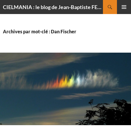
Recherche
CIELMANIA : le blog de Jean-Baptiste FELDMANN, photographe du ciel
ALLER
MENU
AU
PRINCI
CONTENU
Archives par mot-clé : Dan Fischer