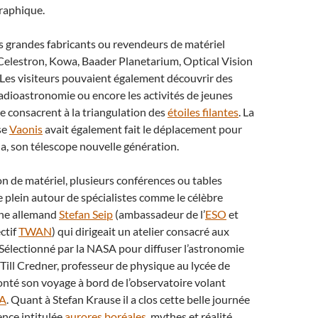
raphique.
s grandes fabricants ou revendeurs de matériel
lestron, Kowa, Baader Planetarium, Optical Vision
. Les visiteurs pouvaient également découvrir des
radioastronomie ou encore les activités de jeunes
e consacrent à la triangulation des
étoiles filantes
. La
se
Vaonis
avait également fait le déplacement pour
na, son télescope nouvelle génération.
on de matériel, plusieurs conférences ou tables
le plein autour de spécialistes comme le célèbre
he allemand
Stefan Seip
(ambassadeur de l’
ESO
et
ctif
TWAN
) qui dirigeait un atelier consacré aux
 Sélectionné par la NASA pour diffuser l’astronomie
, Till Credner, professeur de physique au lycée de
onté son voyage à bord de l’observatoire volant
A
. Quant à Stefan Krause il a clos cette belle journée
nce intitulée
aurores boréales
, mythes et réalité.