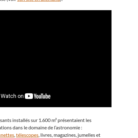
ants installés sur 1.600 m² présentaient les
tions dans le domaine de l’astronomie :
unettes
,
télescopes
, livres, magazines, jumelles et