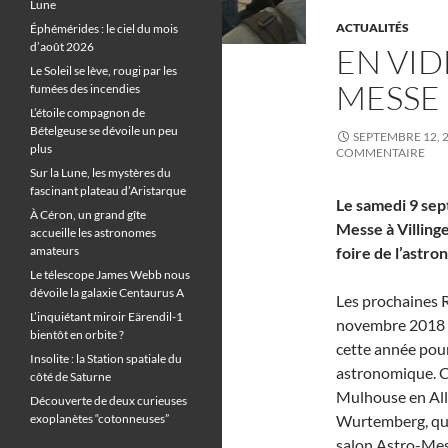
Lune
ACTUALITÉS
Éphémérides : le ciel du mois
d’août 2026
EN VID
Le Soleil se lève, rougi par les
MESSE
fumées des incendies
L’étoile compagnon de
Bételgeuse se dévoile un peu
SEPTEMBRE 12, 
plus
COMMENTAIRE
Sur la Lune, les mystères du
fascinant plateau d’Aristarque
Le samedi 9 sep
À Céron, un grand gîte
Messe à Villing
accueille les astronomes
amateurs
foire de l’astro
Le télescope James Webb nous
dévoile la galaxie Centaurus A
Les prochaines R
L’inquiétant miroir Eärendil-1
novembre 2018 (
bientôt en orbite ?
cette année pour
Insolite : la Station spatiale du
astronomique. C
côté de Saturne
Mulhouse en All
Découverte de deux curieuses
exoplanètes “cotonneuses”
Wurtemberg, que
salon Astro-Mes