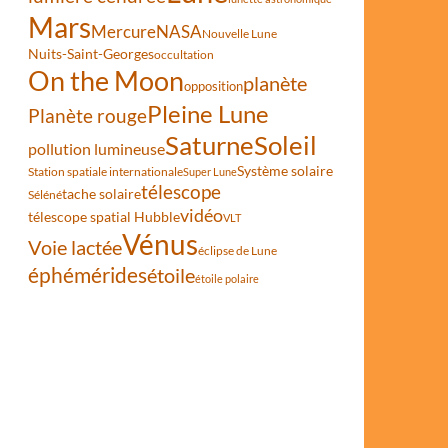
Mars
Mercure
NASA
Nouvelle Lune
Nuits-Saint-Georges
occultation
On the Moon
planète
opposition
Pleine Lune
Planète rouge
Saturne
Soleil
pollution lumineuse
Système solaire
Station spatiale internationale
Super Lune
télescope
tache solaire
Séléné
vidéo
télescope spatial Hubble
VLT
Vénus
Voie lactée
éclipse de Lune
éphémérides
étoile
étoile polaire