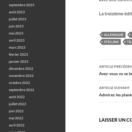
septembre 2023
août 2023
La treizième édi
juillet 2023
juin 2023
mai 2023
ALLEMAGNE
avril 2023
STELLINA
TI
mars 2023
février 2023
janvier 2023
Navigati
ARTICLE PRÉCÉDE
décembre 2022
des
Avez-vous vu se le
novembre 2022
articles
octobre 2022
ARTICLE SUIVANT
septembre 2022
Admirez les planè
août 2022
juillet 2022
juin 2022
mai 2022
LAISSER UN 
avril 2022