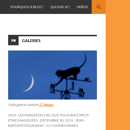
ALLER AU CONTENU
POURQUOI CE BLOG ?
QUI SUIS-JE ?
VIDÉOS
GALERIES
Cette galerie contient
27 photos
.
2019 : LES IMAGES DU CIEL QUE VOUS AVEZ (PEUT-
ÊTRE) MANQUÉES
DÉCEMBRE 30, 2019
JEAN-
BAPTISTE FELDMANN
11 COMMENTAIRES