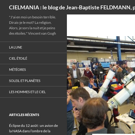
Recherche
CIELMANIA : le blog de Jean-Baptiste FELDMANN, p
"J'ai en moi un besoin terrible.
Dirais-je le mot? La religion.
Alors, je sors la nuit et je peins
des étoiles." Vincent van Gogh
LA LUNE
CIEL ÉTOILÉ
MÉTÉORES
SOLEIL ET PLANÈTES
LES HOMMES ET LE CIEL
ARTICLES RÉCENTS
Éclipse du 12 août : un avion de
la NASA dans l’ombre de la