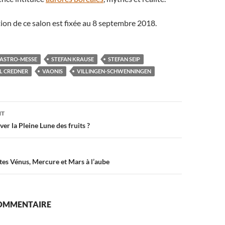
tion de ce salon est fixée au 8 septembre 2018.
ASTRO-MESSE
STEFAN KRAUSE
STEFAN SEIP
LL CREDNER
VAONIS
VILLINGEN-SCHWENNINGEN
on
NT
ver la Pleine Lune des fruits ?
tes Vénus, Mercure et Mars à l’aube
COMMENTAIRE