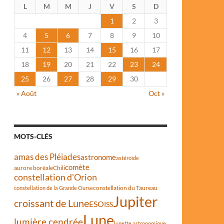
L
M
M
J
V
S
D
1
2
3
4
5
6
7
8
9
10
11
12
13
14
15
16
17
18
19
20
21
22
23
24
25
26
27
28
29
30
« Août
Oct »
MOTS-CLÉS
amas des Pléiades
astronome
astéroïde
comète
aurore boréale
Chili
constellation d'Orion
constellation du Taureau
constellation de la Grande Ourse
Jupiter
croissant de Lune
ESO
ISS
Lune
lumière cendrée
lunette astronomique