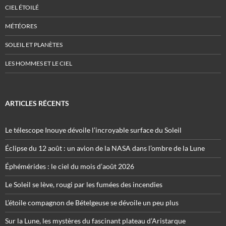
CIEL ÉTOILÉ
MÉTÉORES
SOLEIL ET PLANÈTES
LES HOMMES ET LE CIEL
ARTICLES RÉCENTS
Le télescope Inouye dévoile l’incroyable surface du Soleil
Éclipse du 12 août : un avion de la NASA dans l’ombre de la Lune
Éphémérides : le ciel du mois d’août 2026
Le Soleil se lève, rougi par les fumées des incendies
L’étoile compagnon de Bételgeuse se dévoile un peu plus
Sur la Lune, les mystères du fascinant plateau d’Aristarque