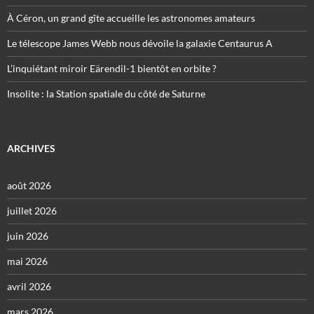
À Céron, un grand gîte accueille les astronomes amateurs
Le télescope James Webb nous dévoile la galaxie Centaurus A
L’inquiétant miroir Eärendil-1 bientôt en orbite ?
Insolite : la Station spatiale du côté de Saturne
ARCHIVES
août 2026
juillet 2026
juin 2026
mai 2026
avril 2026
mars 2026