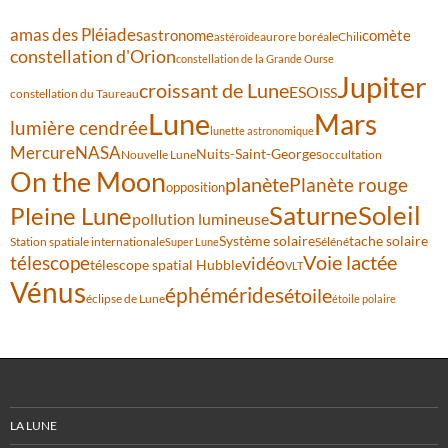
amas des Pléiades
comète
astronome
aurore boréale
astéroïde
Chili
constellation d'Orion
constellation de la Grande Ourse
Jupiter
croissant de Lune
ESO
ISS
constellation du Taureau
Lune
Mars
lumière cendrée
lunette astronomique
Mercure
NASA
Nuits-Saint-Georges
Nouvelle Lune
occultation
On the Moon
planète
Planète rouge
opposition
Saturne
Soleil
Pleine Lune
pollution lumineuse
Système solaire
tache solaire
Station spatiale internationale
Séléné
Super Lune
Voie lactée
télescope
vidéo
télescope spatial Hubble
VLT
Vénus
éphémérides
étoile
éclipse de Lune
étoile polaire
LA LUNE