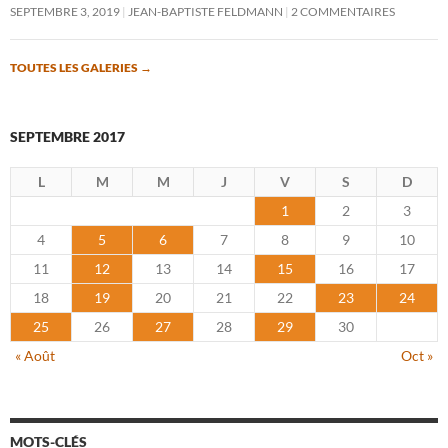
SEPTEMBRE 3, 2019
JEAN-BAPTISTE FELDMANN
2 COMMENTAIRES
TOUTES LES GALERIES
→
SEPTEMBRE 2017
L
M
M
J
V
S
D
1
2
3
4
5
6
7
8
9
10
11
12
13
14
15
16
17
18
19
20
21
22
23
24
25
26
27
28
29
30
« Août
Oct »
MOTS-CLÉS