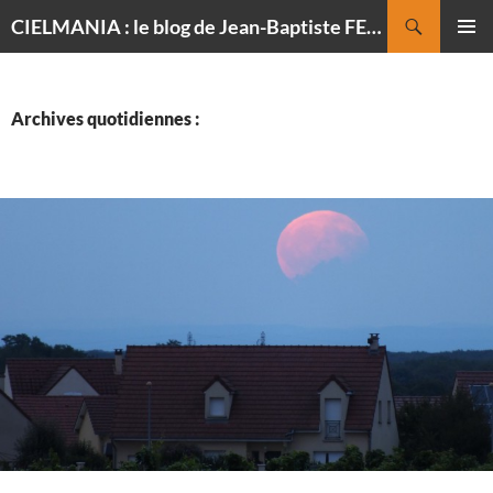
Recherche
CIELMANIA : le blog de Jean-Baptiste FELDMANN, photographe du ciel
ALLER
MENU
AU
PRINCI
CONTENU
Archives quotidiennes :