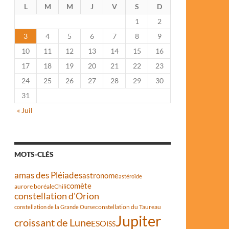
L
M
M
J
V
S
D
1
2
3
4
5
6
7
8
9
10
11
12
13
14
15
16
17
18
19
20
21
22
23
24
25
26
27
28
29
30
31
« Juil
MOTS-CLÉS
amas des Pléiades
astronome
astéroïde
comète
aurore boréale
Chili
constellation d'Orion
constellation du Taureau
constellation de la Grande Ourse
Jupiter
croissant de Lune
ESO
ISS