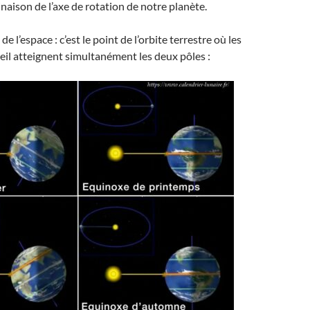
linaison de l’axe de rotation de notre planète.
de l’espace : c’est le point de l’orbite terrestre où les
eil atteignent simultanément les deux pôles :