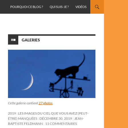
ALLER AU CONTENU
POURQUOI CE BLOG ?
QUI SUIS-JE ?
VIDÉOS
GALERIES
Cette galerie contient
27 photos
.
2019 : LES IMAGES DU CIEL QUE VOUS AVEZ (PEUT-
ÊTRE) MANQUÉES
DÉCEMBRE 30, 2019
JEAN-
BAPTISTE FELDMANN
11 COMMENTAIRES