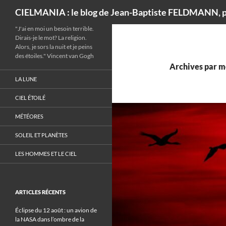
Recherche
CIELMANIA : le blog de Jean-Baptiste FELDMANN, p
"J'ai en moi un besoin terrible.
Dirais-je le mot? La religion.
Alors, je sors la nuit et je peins
des étoiles." Vincent van Gogh
Archives par m
LA LUNE
CIEL ÉTOILÉ
MÉTÉORES
SOLEIL ET PLANÈTES
LES HOMMES ET LE CIEL
ARTICLES RÉCENTS
Éclipse du 12 août : un avion de
la NASA dans l’ombre de la