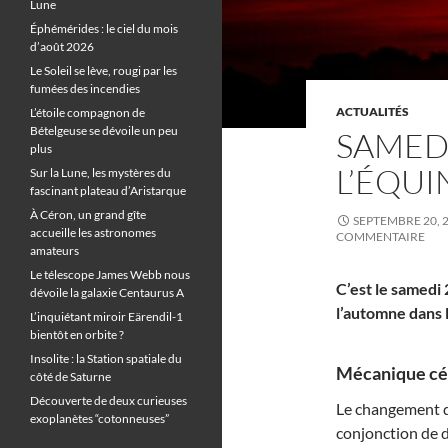
Lune
Éphémérides : le ciel du mois
d’août 2026
Le Soleil se lève, rougi par les
fumées des incendies
ACTUALITÉS
L’étoile compagnon de
Bételgeuse se dévoile un peu
SAMEDI
plus
L’ÉQU
Sur la Lune, les mystères du
fascinant plateau d’Aristarque
À Céron, un grand gîte
SEPTEMBRE 20, 
accueille les astronomes
COMMENTAIRE
amateurs
Le télescope James Webb nous
C’est le samedi
dévoile la galaxie Centaurus A
l’automne dans 
L’inquiétant miroir Eärendil-1
bientôt en orbite ?
Insolite : la Station spatiale du
Mécanique cél
côté de Saturne
Découverte de deux curieuses
Le changement de 
exoplanètes “cotonneuses”
conjonction de d