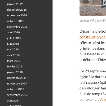
janvier 2019
décembre 2018
novembre 2018
Cadran solaire de Vil
octobre 2018
septembre 2018
Désormais le Sol
août 2018
constellation de
juillet 2018
céleste : c’est 
juin 2018
printemps dans l
mai 2018
plus basse le 21
avril 2018
le début de l’hi
mars 2018
février 2018
Ce 23 septembre,
janvier 2018
égale à la durée 
décembre 2017
latin
æquus
(égal
novembre 2017
de s’allonger, f
octobre 2017
plus de temps à 
septembre 2017
par exemple
Alb
août 2017