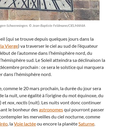
lingen-Schwenningen. © Jean-Baptiste Feldmann/CIELMANIA
eil (qui se trouve depuis quelques jours dans la
 la Vierge
) va traverser le ciel au sud de l’équateur
le début de l’automne dans l’hémisphère nord, du
’hémisphère sud. Le Soleil atteindra sa déclinaison la
 décembre prochain : ce sera le solstice qui marquera
ver dans l’hémisphère nord.
 comme le 20 mars prochain, la durée du jour sera
de la nuit, une égalité à l’origine du mot équinoxe, du
) et
nox
,
noctis
(nuit). Les nuits vont donc continuer
aisant le bonheur des
astronomes
qui pourront passer
contempler les merveilles du ciel nocturne, comme
iréo
, la
Voie lactée
ou encore la planète
Saturne
.