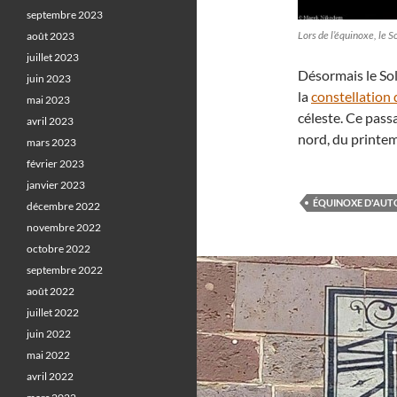
septembre 2023
Lors de l’équinoxe, le S
août 2023
juillet 2023
Désormais le Sol
juin 2023
la
constellation 
mai 2023
céleste. Ce pas
avril 2023
nord, du printe
mars 2023
février 2023
janvier 2023
ÉQUINOXE D'AU
décembre 2022
novembre 2022
octobre 2022
septembre 2022
août 2022
juillet 2022
juin 2022
mai 2022
avril 2022