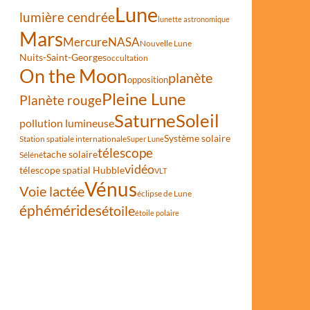
Lune
lumière cendrée
lunette astronomique
Mars
Mercure
NASA
Nouvelle Lune
Nuits-Saint-Georges
occultation
On the Moon
planète
opposition
Pleine Lune
Planète rouge
Saturne
Soleil
pollution lumineuse
Système solaire
Station spatiale internationale
Super Lune
télescope
tache solaire
Séléné
vidéo
télescope spatial Hubble
VLT
Vénus
Voie lactée
éclipse de Lune
éphémérides
étoile
étoile polaire