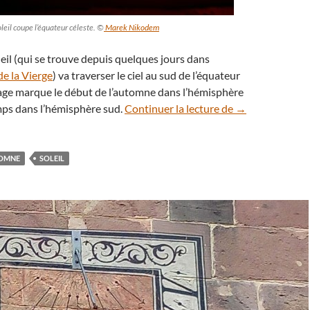
oleil coupe l’équateur céleste. ©
Marek Nikodem
eil (qui se trouve depuis quelques jours dans
de la Vierge
) va traverser le ciel au sud de l’équateur
sage marque le début de l’automne dans l’hémisphère
Samedi 23 septe
mps dans l’hémisphère sud.
Continuer la lecture de
→
TOMNE
SOLEIL