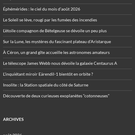
Éphémérides : le ciel du mois d’août 2026
Le Soleil se lève, rougi par les fumées des incendies
L’étoile compagnon de Bételgeuse se dévoile un peu plus
Sur la Lune, les mystères du fascinant plateau d’Aristarque
À Céron, un grand gîte accueille les astronomes amateurs
Le télescope James Webb nous dévoile la galaxie Centaurus A
L’inquiétant miroir Eärendil-1 bientôt en orbite ?
Insolite : la Station spatiale du côté de Saturne
Découverte de deux curieuses exoplanètes “cotonneuses”
ARCHIVES