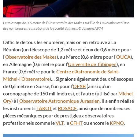
Le télescope de 0,6 mètre de l’Observatoire des Makes sur l’Île de La Réunion est l’une
des nombreuses réalisations de la société Valmeca.© JohanneA974
Difficile de tous les énumérer, mais on en retrouve à La
Réunion (un télescope de 1,2 mètre et deux de 0,6 mètre pour
l’
Observatoire des Makes
), au Maroc (0,6 mètre pour l’
OUCA
),
en Allemagne (0,6 mètre pour l’
Université de Tübingen
), en
France (0,6 mètre pour le
Centre d’Astronomie de Saint-
Michel-l’Observatoire
)… Signalons également deux télescopes
de 0,6 mètre en Suisse, l’un pour l’
OFXB
(ainsi qu’un
coronographe de 150 millimètres), et l’autre (utilisé par
Michel
Ory
) à l’
Observatoire Astronomique Jurassien
. Il a enfin réalisé
les instruments
TAROT
et
ROSACE
, ainsi que de nombreuses
pièces mécaniques pour de prestigieux observatoires
professionnels comme le
VLT
, le
CFHT
ou encore le
KPNO
.