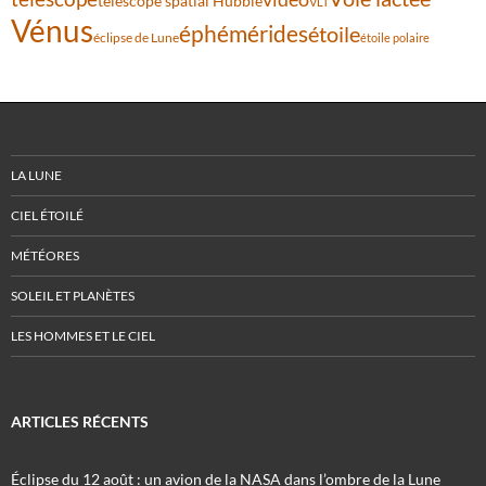
télescope spatial Hubble
VLT
Vénus
éphémérides
étoile
éclipse de Lune
étoile polaire
LA LUNE
CIEL ÉTOILÉ
MÉTÉORES
SOLEIL ET PLANÈTES
LES HOMMES ET LE CIEL
ARTICLES RÉCENTS
Éclipse du 12 août : un avion de la NASA dans l’ombre de la Lune