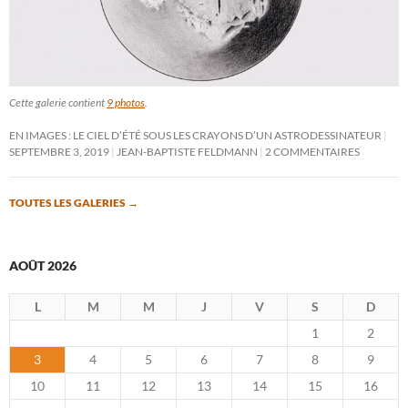
Cette galerie contient
9 photos
.
EN IMAGES : LE CIEL D’ÉTÉ SOUS LES CRAYONS D’UN ASTRODESSINATEUR
SEPTEMBRE 3, 2019
JEAN-BAPTISTE FELDMANN
2 COMMENTAIRES
TOUTES LES GALERIES
→
AOÛT 2026
L
M
M
J
V
S
D
1
2
3
4
5
6
7
8
9
10
11
12
13
14
15
16