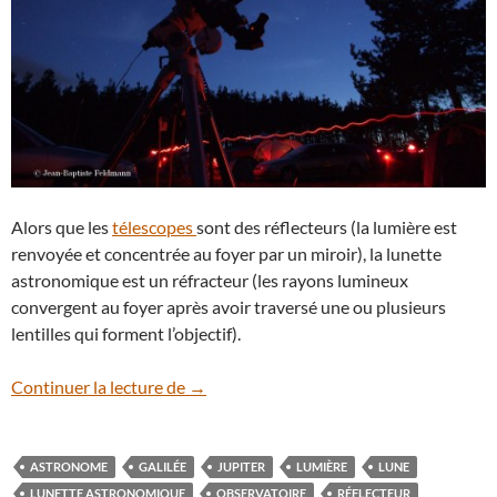
Alors que les
télescopes
sont des réflecteurs (la lumière est
renvoyée et concentrée au foyer par un miroir), la lunette
astronomique est un réfracteur (les rayons lumineux
convergent au foyer après avoir traversé une ou plusieurs
lentilles qui forment l’objectif).
La lunette astronomique
Continuer la lecture de
→
ASTRONOME
GALILÉE
JUPITER
LUMIÈRE
LUNE
LUNETTE ASTRONOMIQUE
OBSERVATOIRE
RÉFLECTEUR