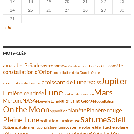
17
18
19
20
21
22
23
24
25
26
27
28
29
30
31
« Juil
MOTS-CLÉS
amas des Pléiades
comète
astronome
aurore boréale
astéroïde
Chili
constellation d'Orion
constellation de la Grande Ourse
Jupiter
croissant de Lune
ESO
ISS
constellation du Taureau
Lune
Mars
lumière cendrée
lunette astronomique
Mercure
NASA
Nuits-Saint-Georges
Nouvelle Lune
occultation
On the Moon
planète
Planète rouge
opposition
Saturne
Soleil
Pleine Lune
pollution lumineuse
Système solaire
tache solaire
Station spatiale internationale
Séléné
Super Lune
Voie lactée
télescope
vidéo