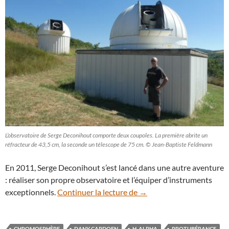
L’observatoire de Serge Deconihout comporte deux coupoles. La première abrite un
réfracteur de 43,5 cm, la seconde un télescope de 75 cm. © Jean-Baptiste Feldmann
En 2011, Serge Deconihout s’est lancé dans une autre aventure
: réaliser son propre observatoire et l’équiper d’instruments
Découverte : le réfracteu
exceptionnels.
Continuer la lecture de
→
CHROMOSPHÈRE
DANY CARDOEN
H-ALPHA
PROTUBÉRANCE