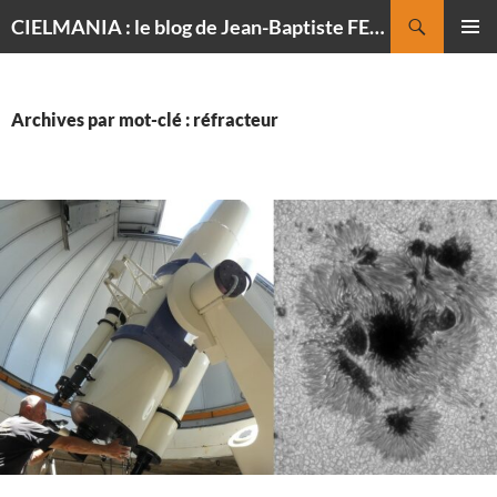
Recherche
CIELMANIA : le blog de Jean-Baptiste FELDMANN, photographe du ciel
ALLER
MENU
AU
PRINCI
CONTENU
Archives par mot-clé : réfracteur