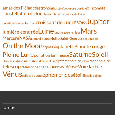
amas des Pléiades
comète
astronome
aurore boréale
astéroïde
Chili
constellation d'Orion
constellation de la Grande Ourse
Jupiter
croissant de Lune
ESO
ISS
constellation du Taureau
Lune
Mars
lumière cendrée
lunette astronomique
Mercure
NASA
Nuits-Saint-Georges
Nouvelle Lune
occultation
On the Moon
planète
Planète rouge
opposition
Saturne
Soleil
Pleine Lune
pollution lumineuse
Système solaire
tache solaire
Station spatiale internationale
Séléné
Super Lune
Voie lactée
télescope
vidéo
télescope spatial Hubble
VLT
Vénus
éphémérides
étoile
éclipse de Lune
étoile polaire
LA LUNE