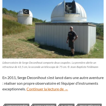
L’observatoire de Serge Deconihout comporte deux coupoles. La première abrite un
réfracteur de 43,5 cm, la seconde un télescope de 75 cm. © Jean-Baptiste Feldmann
En 2011, Serge Deconihout s’est lancé dans une autre aventure
: réaliser son propre observatoire et l’équiper d’instruments
Découverte : le réfracteu
exceptionnels.
Continuer la lecture de
→
CHROMOSPHÈRE
DANY CARDOEN
H-ALPHA
PROTUBÉRANCE