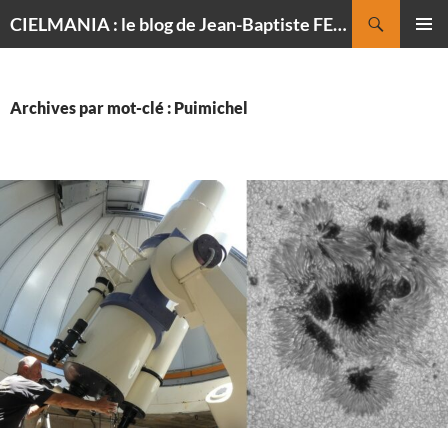
Recherche
CIELMANIA : le blog de Jean-Baptiste FELDMANN, photographe du ciel
ALLER
MENU
AU
PRINCI
CONTENU
Archives par mot-clé : Puimichel