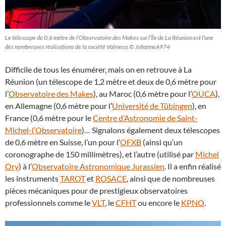
Le télescope de 0,6 mètre de l’Observatoire des Makes sur l’Île de La Réunion est l’une
des nombreuses réalisations de la société Valmeca.© JohanneA974
Difficile de tous les énumérer, mais on en retrouve à La
Réunion (un télescope de 1,2 mètre et deux de 0,6 mètre pour
l’
Observatoire des Makes
), au Maroc (0,6 mètre pour l’
OUCA
),
en Allemagne (0,6 mètre pour l’
Université de Tübingen
), en
France (0,6 mètre pour le
Centre d’Astronomie de Saint-
Michel-l’Observatoire
)… Signalons également deux télescopes
de 0,6 mètre en Suisse, l’un pour l’
OFXB
(ainsi qu’un
coronographe de 150 millimètres), et l’autre (utilisé par
Michel
Ory
) à l’
Observatoire Astronomique Jurassien
. Il a enfin réalisé
les instruments
TAROT
et
ROSACE
, ainsi que de nombreuses
pièces mécaniques pour de prestigieux observatoires
professionnels comme le
VLT
, le
CFHT
ou encore le
KPNO
.